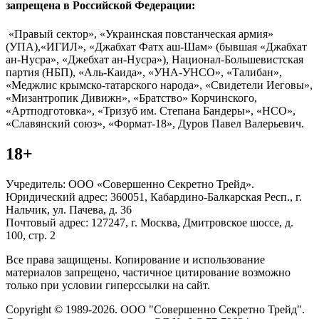
запрещена в Российской Федерации:
«Правый сектор», «Украинская повстанческая армия»
(УПА),«ИГИЛ», «Джабхат Фатх аш-Шам» (бывшая «Джабхат
ан-Нусра», «Джебхат ан-Нусра»), Национал-Большевистская
партия (НБП), «Аль-Каида», «УНА-УНСО», «Талибан»,
«Меджлис крымско-татарского народа», «Свидетели Иеговы»,
«Мизантропик Дивижн», «Братство» Корчинского,
«Артподготовка», «Тризуб им. Степана Бандеры», «НСО»,
«Славянский союз», «Формат-18», Дуров Павел Валерьевич.
18+
Учредитель: ООО «Совершенно Секретно Трейд».
Юридический адрес: 360051, Кабардино-Балкарская Респ., г.
Нальчик, ул. Пачева, д. 36
Почтовый адрес: 127247, г. Москва, Дмитровское шоссе, д.
100, стр. 2
Все права защищены. Копирование и использование
материалов запрещено, частичное цитирование возможно
только при условии гиперссылки на сайт.
Copyright © 1989-2026. ООО "Совершенно Секретно Трейд".