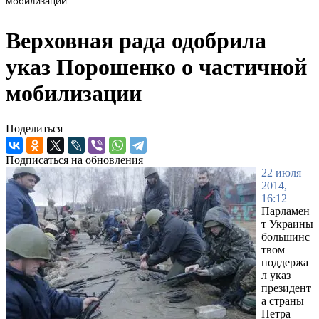
мобилизации
Верховная рада одобрила
указ Порошенко о частичной
мобилизации
Поделиться
Подписаться на обновления
22 июля
2014,
16:12
Парламен
т Украины
большинс
твом
поддержа
л указ
президент
а страны
Петра