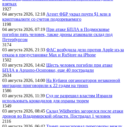
взятках
1927
04 августа 2026, 12:18
Агент ФБР украл почти $1 млн в
криптовалюте со счетов подозреваемого
1198
04 августа 2026, 07:19
При атаке БПЛА в Подмосковье
погибли пять человек, также дроны атаковали склад под
Петербургом
3174
03 августа 2026, 21:33
ФАС возбудила дело против Apple из-за
отказа в предустановке Max и RuStore на iPhone
1502
03 августа 2026, 14:42
Шесть человек погибли при атаке
БПЛА в Архипо-Осиповке, еще 40 пострадали
2634
03 августа 2026, 14:00
На Кубани организаторов незаконной
миграции приговорили к 22 годам на троих
1586
03 августа 2026, 11:39
Суд не разрешил властям Израиля
использовать крокодилов для охраны тюрем
1549
03 августа 2026, 08:45
Склад Wildberries загорелся после атаки
дронов во Владимирской области. Пострадал 1 человек
2116
03 августа 2026, 06:42
Трамп анонсировал переговоры между