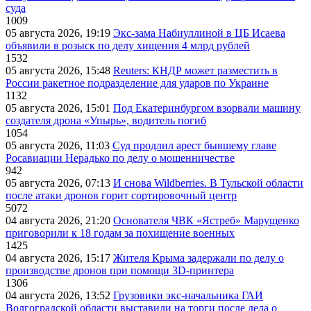
суда
1009
05 августа 2026, 19:19
Экс-зама Набиуллиной в ЦБ Исаева
объявили в розыск по делу хищения 4 млрд рублей
1532
05 августа 2026, 15:48
Reuters: КНДР может разместить в
России ракетное подразделение для ударов по Украине
1132
05 августа 2026, 15:01
Под Екатеринбургом взорвали машину
создателя дрона «Упырь», водитель погиб
1054
05 августа 2026, 11:03
Суд продлил арест бывшему главе
Росавиации Нерадько по делу о мошенничестве
942
05 августа 2026, 07:13
И снова Wildberries. В Тульской области
после атаки дронов горит сортировочный центр
5072
04 августа 2026, 21:20
Основателя ЧВК «Ястреб» Марущенко
приговорили к 18 годам за похищение военных
1425
04 августа 2026, 15:17
Жителя Крыма задержали по делу о
производстве дронов при помощи 3D‑принтера
1306
04 августа 2026, 13:52
Грузовики экс-начальника ГАИ
Волгоградской области выставили на торги после дела о