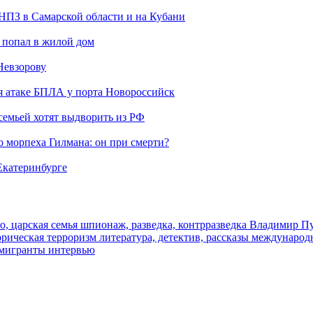
 НПЗ в Самарской области и на Кубани
 попал в жилой дом
Невзорову
я атаке БПЛА у порта Новороссийск
семьей хотят выдворить из РФ
морпеха Гилмана: он при смерти?
 Екатеринбурге
о, царская семья
шпионаж, разведка, контрразведка
Владимир П
торическая
терроризм
литература, детектив, рассказы
международ
 мигранты
интервью