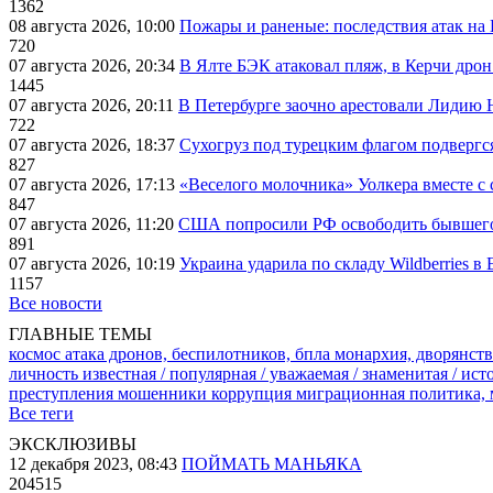
1362
08 августа 2026, 10:00
Пожары и раненые: последствия атак на
720
07 августа 2026, 20:34
В Ялте БЭК атаковал пляж, в Керчи дрон
1445
07 августа 2026, 20:11
В Петербурге заочно арестовали Лидию 
722
07 августа 2026, 18:37
Сухогруз под турецким флагом подвергс
827
07 августа 2026, 17:13
«Веселого молочника» Уолкера вместе с 
847
07 августа 2026, 11:20
США попросили РФ освободить бывшего 
891
07 августа 2026, 10:19
Украина ударила по складу Wildberries в
1157
Все новости
ГЛАВНЫЕ ТЕМЫ
космос
атака дронов, беспилотников, бпла
монархия, дворянств
личность известная / популярная / уважаемая / знаменитая / ис
преступления
мошенники
коррупция
миграционная политика,
Все теги
ЭКСКЛЮЗИВЫ
12 декабря 2023, 08:43
ПОЙМАТЬ МАНЬЯКА
204515