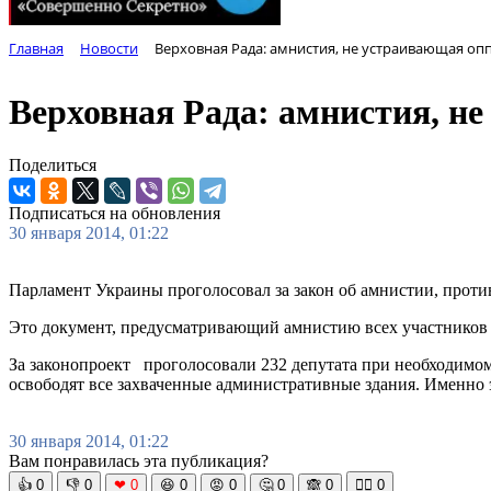
Главная
Новости
Верховная Рада: амнистия, не устраивающая о
Верховная Рада: амнистия, н
Поделиться
Подписаться на обновления
30 января 2014, 01:22
Парламент Украины проголосовал за закон об амнистии, прот
Это документ, предусматривающий амнистию всех участников
За законопроект проголосовали 232 депутата при необходимом 
освободят все захваченные административные здания. Именно 
30 января 2014, 01:22
Вам понравилась эта публикация?
👍
0
👎
0
❤
0
😆
0
😡
0
🤔
0
🙈
0
🧘‍♀️
0