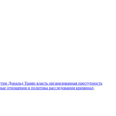
утин
Дональд Трамп
власть
организованная преступность
ные отношения и политика
расследования
криминал,