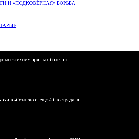
ИГИ И «ПОДКОВЁРНАЯ» БОРЬБА
СТАРЫЕ
первый «тихий» признак болезни
Архипо-Осиповке, еще 40 пострадали