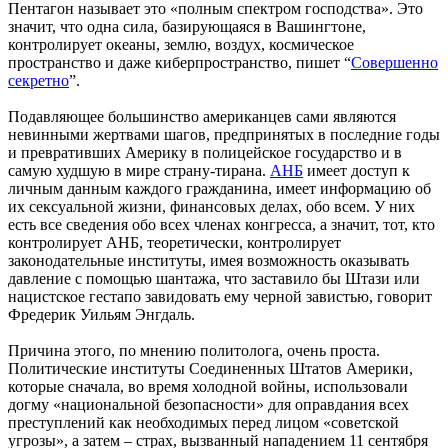
Пентагон называет это «полным спектром господства». Это
значит, что одна сила, базирующаяся в Вашингтоне,
контролирует океаны, землю, воздух, космическое
пространство и даже киберпространство, пишет “
Совершенно
секретно
”.
Подавляющее большинство американцев сами являются
невинными жертвами шагов, предпринятых в последние годы
и превративших Америку в полицейское государство и в
самую худшую в мире страну-тирана.
АНБ
имеет доступ к
личным данным каждого гражданина, имеет информацию об
их сексуальной жизни, финансовых делах, обо всем. У них
есть все сведения обо всех членах конгресса, а значит, тот, кто
контролирует АНБ, теоретически, контролирует
законодательные институты, имея возможность оказывать
давление с помощью шантажа, что заставило бы Штази или
нацистское гестапо завидовать ему черной завистью, говорит
Фредерик Уильям Энгдаль.
Причина этого, по мнению политолога, очень проста.
Политические институты Соединенных Штатов Америки,
которые сначала, во время холодной войны, использовали
догму «национальной безопасности» для оправдания всех
преступлений как необходимых перед лицом «советской
угрозы», а затем – страх, вызванный нападением 11 сентября