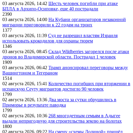
03 августа 2026, 14:42
Шесть человек погибли при атаке
БПЛА в Архипо-Осиповке, еще 40 пострадали
2390
03 августа 2026, 14:00
На Кубани организаторов незаконной
миграции приговорили к 22 годам на троих
1377
03 августа 2026, 11:39
Суд не разрешил властям Израиля
использовать крокодилов для охраны тюрем
1346
03 августа 2026, 08:45
Склад Wildberries загорелся после атаки
дронов во Владимирской области. Пострадал 1 человек
1909
03 августа 2026, 06:42
Трамп анонсировал переговоры между
Вашингтоном и Тегераном
1514
02 августа 2026, 15:41
Количество погибших при вторжении в
испанскую Сеуту мигрантов достигло 90 человек
1799
02 августа 2026, 13:36
Два моста за сутки обрушились в
Приморье в результате паводка
1799
02 августа 2026, 10:36
268 многодетным семьям в Адыгее
выдали непригодную для строительства землю на болотах
1800
02 августа 2026, 09:22
На смену «схемы Долиной» пришёл