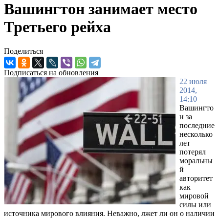
Вашингтон занимает место
Третьего рейха
Поделиться
Подписаться на обновления
22 июля
2014,
14:10
Вашингто
н за
последние
несколько
лет
потерял
моральны
й
авторитет
как
мировой
силы или
источника мирового влияния. Неважно, лжет ли он о наличии