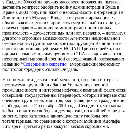
у Саддама Хуссейна оружия массового поражения, пытаясь
заставить конгресс одобрить войну администрации Буша в
Ираке в 2003 году, или лжет о необходимости интервенции в
Ливии против Муамара Каддафи в гуманитарных целях,
обманывая всех, что в Сирии есть смертельный газ зарин, а
совсем недавно – шпионя за министрами иностранных
правительств – дружественных или нет, неважно, – используя
для этого огромные возможности Агентства национальной
безопасности, группировки, контролирующей Вашингтон и
сильно напоминающей режим НСДАП Третьего рейха, но с
одним огромным преимуществом – США сегодня являются
неоспоримой мировой военной сверхдержавой, рассказывает
изданию “
Совершенно секретно
” американский экономист,
политолог Фредерик Уильям Энгдаль.
На протяжении десятилетий медленно, но верно интересы
шести-семи крупнейших банков Уолл-стрит, военной
промышленности и интересы нефтяных компаний фактически
совершали государственный переворот, который впервые стал
очевиден группам активистов, выступающих за гражданские
свободы, после 11 сентября 2001 года. Сегодня то, что когда-
то было оплотом свободы и демократии, по крайней мере для
многих, превратилось в движущую силу глобального
тоталитаризма, по сравнению с которым амбиции Адольфа
Гитлера и Третьего рейха кажутся весьма скромными.