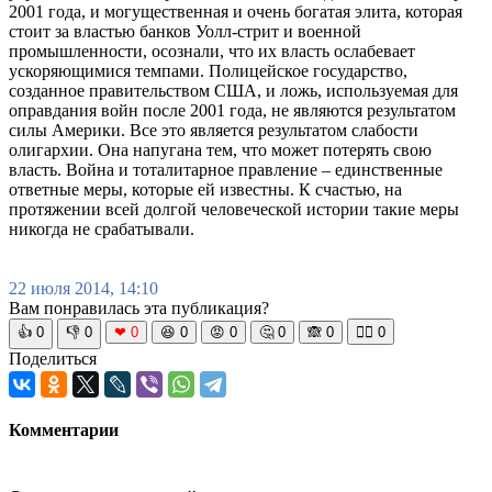
2001 года, и могущественная и очень богатая элита, которая
стоит за властью банков Уолл-стрит и военной
промышленности, осознали, что их власть ослабевает
ускоряющимися темпами. Полицейское государство,
созданное правительством США, и ложь, используемая для
оправдания войн после 2001 года, не являются результатом
силы Америки. Все это является результатом слабости
олигархии. Она напугана тем, что может потерять свою
власть. Война и тоталитарное правление – единственные
ответные меры, которые ей известны. К счастью, на
протяжении всей долгой человеческой истории такие меры
никогда не срабатывали.
22 июля 2014, 14:10
Вам понравилась эта публикация?
👍
0
👎
0
❤
0
😆
0
😡
0
🤔
0
🙈
0
🧘‍♀️
0
Поделиться
Комментарии