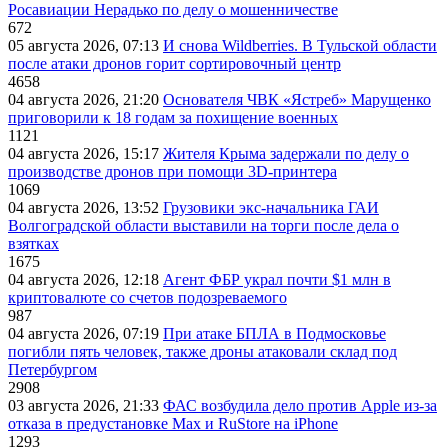
Росавиации Нерадько по делу о мошенничестве
672
05 августа 2026, 07:13
И снова Wildberries. В Тульской области
после атаки дронов горит сортировочный центр
4658
04 августа 2026, 21:20
Основателя ЧВК «Ястреб» Марущенко
приговорили к 18 годам за похищение военных
1121
04 августа 2026, 15:17
Жителя Крыма задержали по делу о
производстве дронов при помощи 3D‑принтера
1069
04 августа 2026, 13:52
Грузовики экс-начальника ГАИ
Волгоградской области выставили на торги после дела о
взятках
1675
04 августа 2026, 12:18
Агент ФБР украл почти $1 млн в
криптовалюте со счетов подозреваемого
987
04 августа 2026, 07:19
При атаке БПЛА в Подмосковье
погибли пять человек, также дроны атаковали склад под
Петербургом
2908
03 августа 2026, 21:33
ФАС возбудила дело против Apple из-за
отказа в предустановке Max и RuStore на iPhone
1293