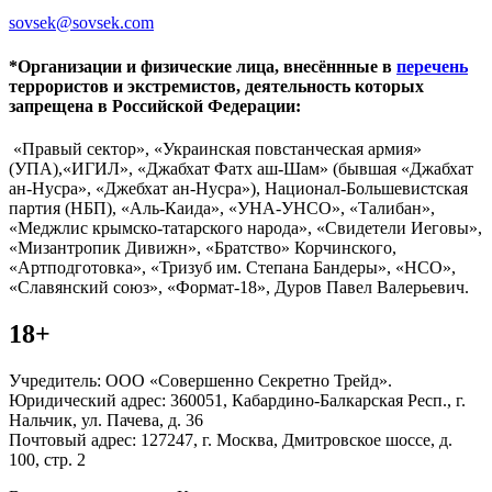
sovsek@sovsek.com
*Организации и физические лица, внесённные в
перечень
террористов и экстремистов, деятельность которых
запрещена в Российской Федерации:
«Правый сектор», «Украинская повстанческая армия»
(УПА),«ИГИЛ», «Джабхат Фатх аш-Шам» (бывшая «Джабхат
ан-Нусра», «Джебхат ан-Нусра»), Национал-Большевистская
партия (НБП), «Аль-Каида», «УНА-УНСО», «Талибан»,
«Меджлис крымско-татарского народа», «Свидетели Иеговы»,
«Мизантропик Дивижн», «Братство» Корчинского,
«Артподготовка», «Тризуб им. Степана Бандеры», «НСО»,
«Славянский союз», «Формат-18», Дуров Павел Валерьевич.
18+
Учредитель: ООО «Совершенно Секретно Трейд».
Юридический адрес: 360051, Кабардино-Балкарская Респ., г.
Нальчик, ул. Пачева, д. 36
Почтовый адрес: 127247, г. Москва, Дмитровское шоссе, д.
100, стр. 2