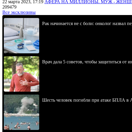
22 марта 2023, 17:19
АФЕРА НА МИЛЛИОНЫ. МУЖ - ЖЕН
209479
Все эксклюзивы
Рак начинается не с боли: онколог назвал 
Врач дала 5 советов, чтобы защититься от и
Шесть человек погибли при атаке БПЛА в 