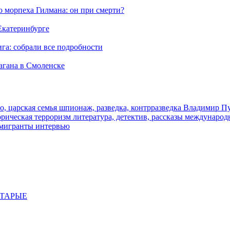
морпеха Гилмана: он при смерти?
 Екатеринбурге
га: собрали все подробности
агана в Смоленске
о, царская семья
шпионаж, разведка, контрразведка
Владимир П
торическая
терроризм
литература, детектив, рассказы
международ
 мигранты
интервью
СТАРЫЕ