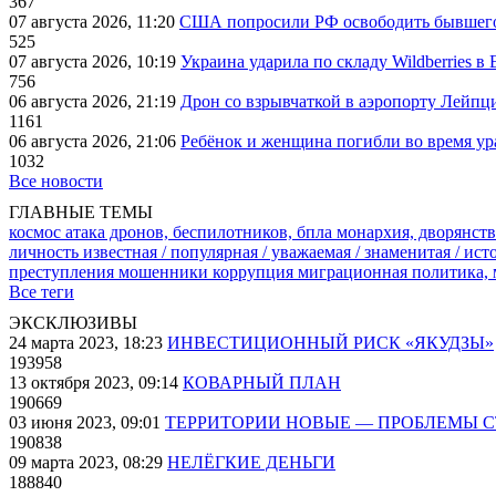
367
07 августа 2026, 11:20
США попросили РФ освободить бывшего 
525
07 августа 2026, 10:19
Украина ударила по складу Wildberries в
756
06 августа 2026, 21:19
Дрон со взрывчаткой в аэропорту Лейпци
1161
06 августа 2026, 21:06
Ребёнок и женщина погибли во время ур
1032
Все новости
ГЛАВНЫЕ ТЕМЫ
космос
атака дронов, беспилотников, бпла
монархия, дворянств
личность известная / популярная / уважаемая / знаменитая / ис
преступления
мошенники
коррупция
миграционная политика,
Все теги
ЭКСКЛЮЗИВЫ
24 марта 2023, 18:23
ИНВЕСТИЦИОННЫЙ РИСК «ЯКУДЗЫ»
193958
13 октября 2023, 09:14
КОВАРНЫЙ ПЛАН
190669
03 июня 2023, 09:01
ТЕРРИТОРИИ НОВЫЕ — ПРОБЛЕМЫ 
190838
09 марта 2023, 08:29
НЕЛЁГКИЕ ДЕНЬГИ
188840