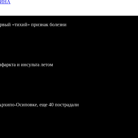
ЩИНА
первый «тихий» признак болезни
нфаркта и инсульта летом
Архипо-Осиповке, еще 40 пострадали