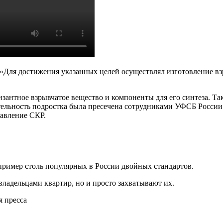
м. «Для достижения указанных целей осуществлял изготовление
антное взрывчатое вещество и компоненты для его синтеза. Так
ятельность подростка была пресечена сотрудниками УФСБ Росси
равление СКР.
пример столь популярных в России двойных стандартов.
владельцами квартир, но и просто захватывают их.
я пресса