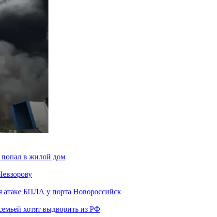
 попал в жилой дом
Невзорову
я атаке БПЛА у порта Новороссийск
семьей хотят выдворить из РФ