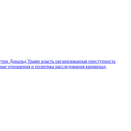
утин
Дональд Трамп
власть
организованная преступность
ные отношения и политика
расследования
криминал,