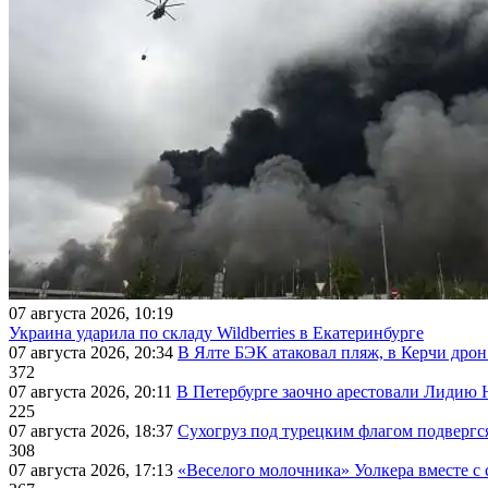
07 августа 2026, 10:19
Украина ударила по складу Wildberries в Екатеринбурге
07 августа 2026, 20:34
В Ялте БЭК атаковал пляж, в Керчи дрон
372
07 августа 2026, 20:11
В Петербурге заочно арестовали Лидию 
225
07 августа 2026, 18:37
Сухогруз под турецким флагом подвергс
308
07 августа 2026, 17:13
«Веселого молочника» Уолкера вместе с 