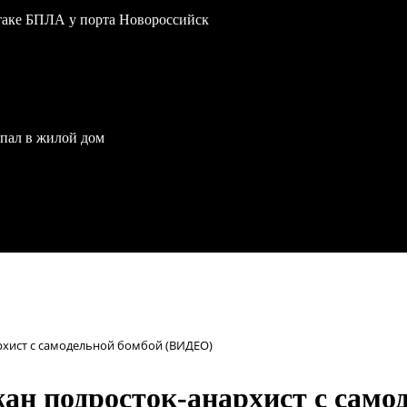
атаке БПЛА у порта Новороссийск
опал в жилой дом
рхист с самодельной бомбой (ВИДЕО)
жан подросток-анархист с сам