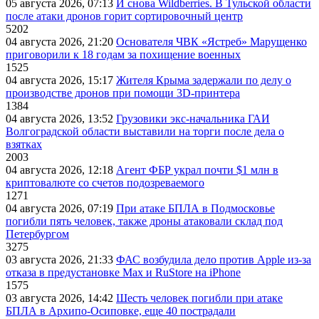
05 августа 2026, 07:13
И снова Wildberries. В Тульской области
после атаки дронов горит сортировочный центр
5202
04 августа 2026, 21:20
Основателя ЧВК «Ястреб» Марущенко
приговорили к 18 годам за похищение военных
1525
04 августа 2026, 15:17
Жителя Крыма задержали по делу о
производстве дронов при помощи 3D‑принтера
1384
04 августа 2026, 13:52
Грузовики экс-начальника ГАИ
Волгоградской области выставили на торги после дела о
взятках
2003
04 августа 2026, 12:18
Агент ФБР украл почти $1 млн в
криптовалюте со счетов подозреваемого
1271
04 августа 2026, 07:19
При атаке БПЛА в Подмосковье
погибли пять человек, также дроны атаковали склад под
Петербургом
3275
03 августа 2026, 21:33
ФАС возбудила дело против Apple из-за
отказа в предустановке Max и RuStore на iPhone
1575
03 августа 2026, 14:42
Шесть человек погибли при атаке
БПЛА в Архипо-Осиповке, еще 40 пострадали