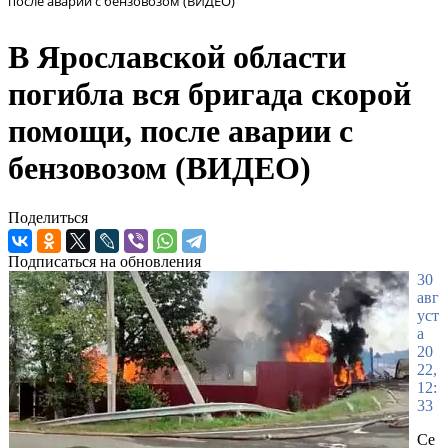
после аварии с бензовозом (ВИДЕО)
В Ярославской области
погибла вся бригада скорой
помощи, после аварии с
бензовозом (ВИДЕО)
Поделиться
Подписаться на обновления
30
авг
уст
а
20
22,
12:
33
Се