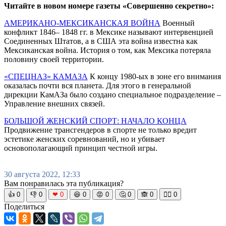
Читайте в новом номере газеты «Совершенно секретно»:
АМЕРИКАНО-МЕКСИКАНСКАЯ ВОЙНА
Военный
конфликт 1846– 1848 гг. в Мексике называют интервенцией
Соединенных Штатов, а в США эта война известна как
Мексиканская война. История о том, как Мексика потеряла
половину своей территории.
«СПЕЦНАЗ» КАМАЗА
К концу 1980-ых в зоне его внимания
оказалась почти вся планета. Для этого в генеральной
дирекции КамАЗа было создано специальное подразделение –
Управление внешних связей.
БОЛЬШОЙ ЖЕНСКИЙ СПОРТ: НАЧАЛО КОНЦА
Продвижение трансгендеров в спорте не только вредит
эстетике женских соревнований, но и убивает
основополагающий принцип честной игры.
30 августа 2022, 12:33
Вам понравилась эта публикация?
👍
0
👎
0
❤
0
😆
0
😡
0
🤔
0
🙈
0
🧘‍♀️
0
Поделиться