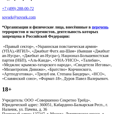
+7 (499) 288-00-72
sovsek@sovsek.com
*Организации и физические лица, внесённные в
перечень
террористов и экстремистов, деятельность которых
запрещена в Российской Федерации:
«Правый сектор», «Украинская повстанческая армия»
(УПА),«ИГИЛ», «Джабхат Фатх аш-Шам» (бывшая «Джабхат
ан-Нусра», «Джебхат ан-Нусра»), Национал-Большевистская
партия (НБП), «Аль-Каида», «УНА-УНСО», «Талибан»,
«Меджлис крымско-татарского народа», «Свидетели Иеговы»,
«Мизантропик Дивижн», «Братство» Корчинского,
«Артподготовка», «Тризуб им. Степана Бандеры», «НСО»,
«Славянский союз», «Формат-18», Дуров Павел Валерьевич.
18+
Учредитель: ООО «Совершенно Секретно Трейд».
Юридический адрес: 360051, Кабардино-Балкарская Респ., г.
Нальчик, ул. Пачева, д. 36
Почтовый адрес: 127247, г. Москва, Дмитровское шоссе, д.