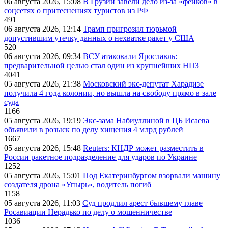
06 августа 2026, 15:08
В Грузии завели дело из-за «фейков» в
соцсетях о притеснениях туристов из РФ
491
06 августа 2026, 12:14
Трамп пригрозил тюрьмой
допустившим утечку данных о нехватке ракет у США
520
06 августа 2026, 09:34
ВСУ атаковали Ярославль:
предварительной целью стал один из крупнейших НПЗ
4041
05 августа 2026, 21:38
Московский экс-депутат Харадизе
получила 4 года колонии, но вышла на свободу прямо в зале
суда
1166
05 августа 2026, 19:19
Экс-зама Набиуллиной в ЦБ Исаева
объявили в розыск по делу хищения 4 млрд рублей
1667
05 августа 2026, 15:48
Reuters: КНДР может разместить в
России ракетное подразделение для ударов по Украине
1252
05 августа 2026, 15:01
Под Екатеринбургом взорвали машину
создателя дрона «Упырь», водитель погиб
1158
05 августа 2026, 11:03
Суд продлил арест бывшему главе
Росавиации Нерадько по делу о мошенничестве
1036