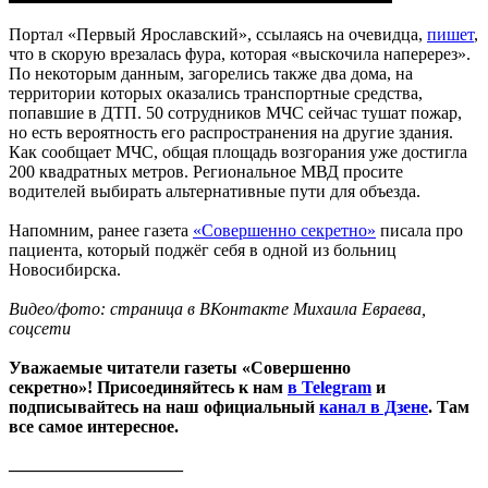
Портал «Первый Ярославский», ссылаясь на очевидца,
пишет
,
что в скорую врезалась фура, которая «выскочила наперерез».
По некоторым данным, загорелись также два дома, на
территории которых оказались транспортные средства,
попавшие в ДТП. 50 сотрудников МЧС сейчас тушат пожар,
но есть вероятность его распространения на другие здания.
Как сообщает МЧС, общая площадь возгорания уже достигла
200 квадратных метров. Региональное МВД просите
водителей выбирать альтернативные пути для объезда.
Напомним, ранее газета
«Совершенно секретно»
писала про
пациента, который поджёг себя в одной из больниц
Новосибирска.
Видео/фото: страница в ВКонтакте Михаила Евраева,
соцсети
Уважаемые читатели газеты «Совершенно
секретно»! Присоединяйтесь к нам
в Telegram
и
подписывайтесь на наш официальный
канал в Дзене
. Там
все самое интересное.
____________________