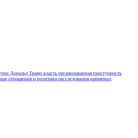
утин
Дональд Трамп
власть
организованная преступность
ные отношения и политика
расследования
криминал,