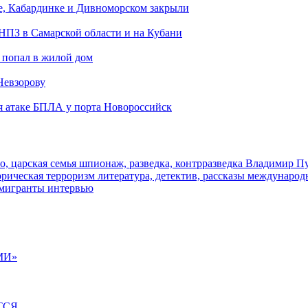
е, Кабардинке и Дивноморском закрыли
 НПЗ в Самарской области и на Кубани
 попал в жилой дом
Невзорову
я атаке БПЛА у порта Новороссийск
о, царская семья
шпионаж, разведка, контрразведка
Владимир П
торическая
терроризм
литература, детектив, рассказы
международ
 мигранты
интервью
МИ»
ТСЯ