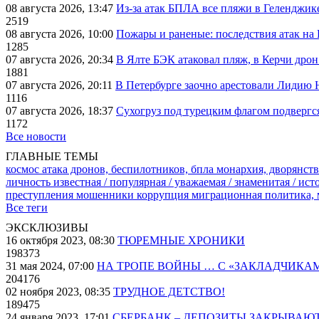
08 августа 2026, 13:47
Из-за атак БПЛА все пляжи в Геленджик
2519
08 августа 2026, 10:00
Пожары и раненые: последствия атак на
1285
07 августа 2026, 20:34
В Ялте БЭК атаковал пляж, в Керчи дрон
1881
07 августа 2026, 20:11
В Петербурге заочно арестовали Лидию 
1116
07 августа 2026, 18:37
Сухогруз под турецким флагом подвергс
1172
Все новости
ГЛАВНЫЕ ТЕМЫ
космос
атака дронов, беспилотников, бпла
монархия, дворянств
личность известная / популярная / уважаемая / знаменитая / ис
преступления
мошенники
коррупция
миграционная политика,
Все теги
ЭКСКЛЮЗИВЫ
16 октября 2023, 08:30
ТЮРЕМНЫЕ ХРОНИКИ
198373
31 мая 2024, 07:00
НА ТРОПЕ ВОЙНЫ … С «ЗАКЛАДЧИКА
204176
02 ноября 2023, 08:35
ТРУДНОЕ ДЕТСТВО!
189475
24 января 2023, 17:01
СБЕРБАНК – ДЕПОЗИТЫ ЗАКРЫВАЮ