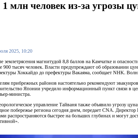
1 млн человек из-за угрозы цу
юля 2025, 10:20
е землетрясения магнитудой 8,8 баллов на Камчатке и опасно
е 900 тысяч человек. Власти предупреждают об образовании цу
ектуры Хоккайдо до префектуры Вакаяма, сообщает NHK. Волны
лям прибрежных районов настоятельно рекомендуют эвакуирова
вительство Японии учредило информационный пункт связи в це
ьер-министра.
орологическое управление Тайваня также объявило угрозу цунам
дное побережье региона сегодня днем, передает CNA. Директор
ми распространяются быстрее на больших глубинах и могут дост
тивной».