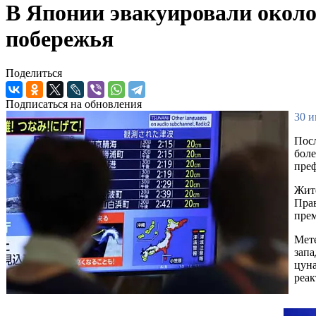
В Японии эвакуировали около 
побережья
Поделиться
Подписаться на обновления
30 и
Посл
боле
преф
Жите
Пра
прем
Мете
запа
цуна
реак