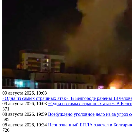
09 августа 2026, 10:03
«Одна из самых страшных атак». В Белгороде ранены 13 челове
09 августа 2026, 10:03
«Одна из самых страшных атак». В Белго
371
08 августа 2026, 19:59
Возбуждено уголовное дело из-за угроз 
585
08 августа 2026, 19:34
Неопознанный БПЛА залетел в Болгарию 
726