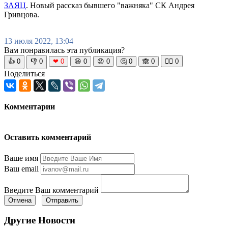
ЗАЯЦ
. Новый рассказ бывшего "важняка" СК Андрея
Гривцова.
13 июля 2022, 13:04
Вам понравилась эта публикация?
👍
0
👎
0
❤
0
😆
0
😡
0
🤔
0
🙈
0
🧘‍♀️
0
Поделиться
Комментарии
Оставить комментарий
Ваше имя
Ваш email
Введите Ваш комментарий
Отмена
Отправить
Другие Новости