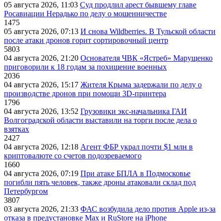
05 августа 2026, 11:03
Суд продлил арест бывшему главе
Росавиации Нерадько по делу о мошенничестве
1475
05 августа 2026, 07:13
И снова Wildberries. В Тульской области
после атаки дронов горит сортировочный центр
5803
04 августа 2026, 21:20
Основателя ЧВК «Ястреб» Марущенко
приговорили к 18 годам за похищение военных
2036
04 августа 2026, 15:17
Жителя Крыма задержали по делу о
производстве дронов при помощи 3D‑принтера
1796
04 августа 2026, 13:52
Грузовики экс-начальника ГАИ
Волгоградской области выставили на торги после дела о
взятках
2427
04 августа 2026, 12:18
Агент ФБР украл почти $1 млн в
криптовалюте со счетов подозреваемого
1660
04 августа 2026, 07:19
При атаке БПЛА в Подмосковье
погибли пять человек, также дроны атаковали склад под
Петербургом
3807
03 августа 2026, 21:33
ФАС возбудила дело против Apple из-за
отказа в предустановке Max и RuStore на iPhone