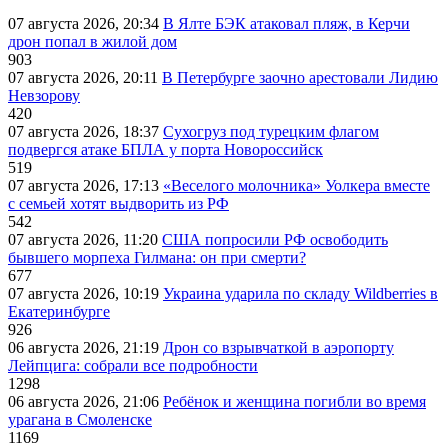
07 августа 2026, 20:34
В Ялте БЭК атаковал пляж, в Керчи
дрон попал в жилой дом
903
07 августа 2026, 20:11
В Петербурге заочно арестовали Лидию
Невзорову
420
07 августа 2026, 18:37
Сухогруз под турецким флагом
подвергся атаке БПЛА у порта Новороссийск
519
07 августа 2026, 17:13
«Веселого молочника» Уолкера вместе
с семьей хотят выдворить из РФ
542
07 августа 2026, 11:20
США попросили РФ освободить
бывшего морпеха Гилмана: он при смерти?
677
07 августа 2026, 10:19
Украина ударила по складу Wildberries в
Екатеринбурге
926
06 августа 2026, 21:19
Дрон со взрывчаткой в аэропорту
Лейпцига: собрали все подробности
1298
06 августа 2026, 21:06
Ребёнок и женщина погибли во время
урагана в Смоленске
1169