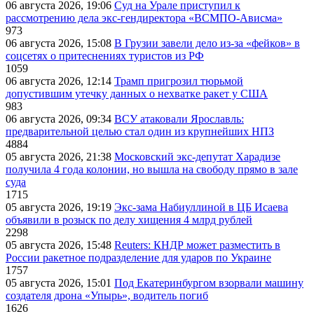
06 августа 2026, 19:06
Суд на Урале приступил к
рассмотрению дела экс-гендиректора «ВСМПО-Ависма»
973
06 августа 2026, 15:08
В Грузии завели дело из-за «фейков» в
соцсетях о притеснениях туристов из РФ
1059
06 августа 2026, 12:14
Трамп пригрозил тюрьмой
допустившим утечку данных о нехватке ракет у США
983
06 августа 2026, 09:34
ВСУ атаковали Ярославль:
предварительной целью стал один из крупнейших НПЗ
4884
05 августа 2026, 21:38
Московский экс-депутат Харадизе
получила 4 года колонии, но вышла на свободу прямо в зале
суда
1715
05 августа 2026, 19:19
Экс-зама Набиуллиной в ЦБ Исаева
объявили в розыск по делу хищения 4 млрд рублей
2298
05 августа 2026, 15:48
Reuters: КНДР может разместить в
России ракетное подразделение для ударов по Украине
1757
05 августа 2026, 15:01
Под Екатеринбургом взорвали машину
создателя дрона «Упырь», водитель погиб
1626