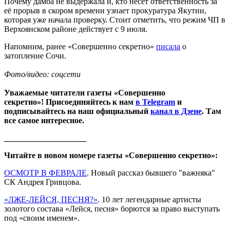
Почему дамба не выдержала и, кто несёт ответственность за
её прорыв в скором времени узнает прокуратура Якутии,
которая уже начала проверку. Стоит отметить, что режим ЧП в
Верхоянском районе действует с 9 июля.
Напомним, ранее «Совершенно секретно»
писала
о
затопление Сочи.
Фото/видео: соцсети
Уважаемые читатели газеты «Совершенно
секретно»! Присоединяйтесь к нам
в Telegram
и
подписывайтесь на наш официальный
канал в Дзене
. Там
все самое интересное.
____________________
Читайте в новом номере газеты «Совершенно секретно»:
ОСМОТР В ФЕВРАЛЕ
. Новый рассказ бывшего "важняка"
СК Андрея Гривцова.
«ЛЖЕ-ЛЕЙСЯ, ПЕСНЯ?»
. 10 лет легендарные артисты
золотого состава «Лейся, песня» борются за право выступать
под «своим именем».