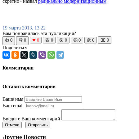
скретно» назвал
радикально модернизационным
.
19 марта 2013, 13:22
Вам понравилась эта публикация?
👍
0
👎
0
❤
0
😆
0
😡
0
🤔
0
🙈
0
🧘‍♀️
0
Поделиться
Комментарии
Оставить комментарий
Ваше имя
Ваш email
Введите Ваш комментарий
Отмена
Отправить
Другие Новости