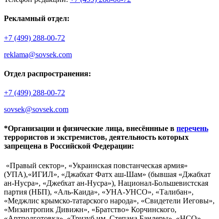
Рекламный отдел:
+7 (499) 288-00-72
reklama@sovsek.com
Отдел распространения:
+7 (499) 288-00-72
sovsek@sovsek.com
*Организации и физические лица, внесённные в
перечень
террористов и экстремистов, деятельность которых
запрещена в Российской Федерации:
«Правый сектор», «Украинская повстанческая армия»
(УПА),«ИГИЛ», «Джабхат Фатх аш-Шам» (бывшая «Джабхат
ан-Нусра», «Джебхат ан-Нусра»), Национал-Большевистская
партия (НБП), «Аль-Каида», «УНА-УНСО», «Талибан»,
«Меджлис крымско-татарского народа», «Свидетели Иеговы»,
«Мизантропик Дивижн», «Братство» Корчинского,
«Артподготовка», «Тризуб им. Степана Бандеры», «НСО»,