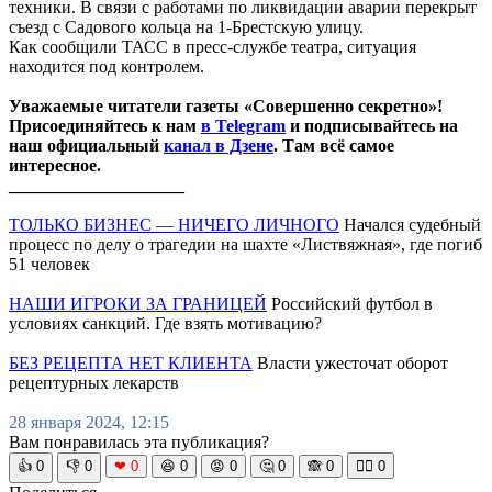
техники. В связи с работами по ликвидации аварии перекрыт
съезд с Садового кольца на 1-Брестскую улицу.
Как сообщили ТАСС в пресс-службе театра, ситуация
находится под контролем.
Уважаемые читатели газеты «Совершенно секретно»!
Присоединяйтесь к нам
в Telegram
и подписывайтесь на
наш официальный
канал в Дзене
. Там всё самое
интересное.
____________________
ТОЛЬКО БИЗНЕС — НИЧЕГО ЛИЧНОГО
Начался судебный
процесс по делу о трагедии на шахте «Листвяжная», где погиб
51 человек
НАШИ ИГРОКИ ЗА ГРАНИЦЕЙ
Российский футбол в
условиях санкций. Где взять мотивацию?
БЕЗ РЕЦЕПТА НЕТ КЛИЕНТА
Власти ужесточат оборот
рецептурных лекарств
28 января 2024, 12:15
Вам понравилась эта публикация?
👍
0
👎
0
❤
0
😆
0
😡
0
🤔
0
🙈
0
🧘‍♀️
0