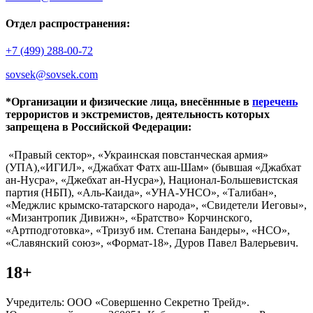
Отдел распространения:
+7 (499) 288-00-72
sovsek@sovsek.com
*Организации и физические лица, внесённные в
перечень
террористов и экстремистов, деятельность которых
запрещена в Российской Федерации:
«Правый сектор», «Украинская повстанческая армия»
(УПА),«ИГИЛ», «Джабхат Фатх аш-Шам» (бывшая «Джабхат
ан-Нусра», «Джебхат ан-Нусра»), Национал-Большевистская
партия (НБП), «Аль-Каида», «УНА-УНСО», «Талибан»,
«Меджлис крымско-татарского народа», «Свидетели Иеговы»,
«Мизантропик Дивижн», «Братство» Корчинского,
«Артподготовка», «Тризуб им. Степана Бандеры», «НСО»,
«Славянский союз», «Формат-18», Дуров Павел Валерьевич.
18+
Учредитель: ООО «Совершенно Секретно Трейд».