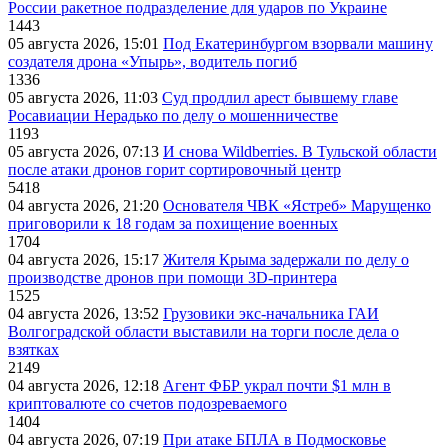
России ракетное подразделение для ударов по Украине
1443
05 августа 2026, 15:01
Под Екатеринбургом взорвали машину
создателя дрона «Упырь», водитель погиб
1336
05 августа 2026, 11:03
Суд продлил арест бывшему главе
Росавиации Нерадько по делу о мошенничестве
1193
05 августа 2026, 07:13
И снова Wildberries. В Тульской области
после атаки дронов горит сортировочный центр
5418
04 августа 2026, 21:20
Основателя ЧВК «Ястреб» Марущенко
приговорили к 18 годам за похищение военных
1704
04 августа 2026, 15:17
Жителя Крыма задержали по делу о
производстве дронов при помощи 3D‑принтера
1525
04 августа 2026, 13:52
Грузовики экс-начальника ГАИ
Волгоградской области выставили на торги после дела о
взятках
2149
04 августа 2026, 12:18
Агент ФБР украл почти $1 млн в
криптовалюте со счетов подозреваемого
1404
04 августа 2026, 07:19
При атаке БПЛА в Подмосковье