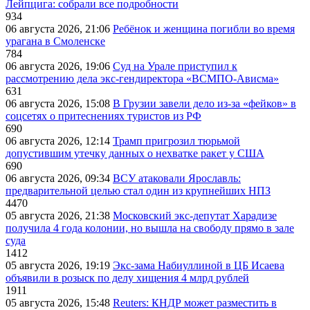
Лейпцига: собрали все подробности
934
06 августа 2026, 21:06
Ребёнок и женщина погибли во время
урагана в Смоленске
784
06 августа 2026, 19:06
Суд на Урале приступил к
рассмотрению дела экс-гендиректора «ВСМПО-Ависма»
631
06 августа 2026, 15:08
В Грузии завели дело из-за «фейков» в
соцсетях о притеснениях туристов из РФ
690
06 августа 2026, 12:14
Трамп пригрозил тюрьмой
допустившим утечку данных о нехватке ракет у США
690
06 августа 2026, 09:34
ВСУ атаковали Ярославль:
предварительной целью стал один из крупнейших НПЗ
4470
05 августа 2026, 21:38
Московский экс-депутат Харадизе
получила 4 года колонии, но вышла на свободу прямо в зале
суда
1412
05 августа 2026, 19:19
Экс-зама Набиуллиной в ЦБ Исаева
объявили в розыск по делу хищения 4 млрд рублей
1911
05 августа 2026, 15:48
Reuters: КНДР может разместить в