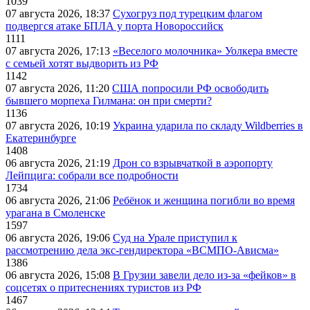
1039
07 августа 2026, 18:37
Сухогруз под турецким флагом
подвергся атаке БПЛА у порта Новороссийск
1111
07 августа 2026, 17:13
«Веселого молочника» Уолкера вместе
с семьей хотят выдворить из РФ
1142
07 августа 2026, 11:20
США попросили РФ освободить
бывшего морпеха Гилмана: он при смерти?
1136
07 августа 2026, 10:19
Украина ударила по складу Wildberries в
Екатеринбурге
1408
06 августа 2026, 21:19
Дрон со взрывчаткой в аэропорту
Лейпцига: собрали все подробности
1734
06 августа 2026, 21:06
Ребёнок и женщина погибли во время
урагана в Смоленске
1597
06 августа 2026, 19:06
Суд на Урале приступил к
рассмотрению дела экс-гендиректора «ВСМПО-Ависма»
1386
06 августа 2026, 15:08
В Грузии завели дело из-за «фейков» в
соцсетях о притеснениях туристов из РФ
1467