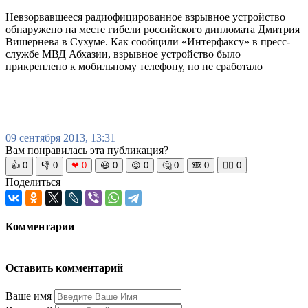
Невзорвавшееся радиофицированное взрывное устройство
обнаружено на месте гибели российского дипломата Дмитрия
Вишернева в Сухуме. Как сообщили «Интерфаксу» в пресс-
службе МВД Абхазии, взрывное устройство было
прикреплено к мобильному телефону, но не сработало
09 сентября 2013, 13:31
Вам понравилась эта публикация?
👍
0
👎
0
❤
0
😆
0
😡
0
🤔
0
🙈
0
🧘‍♀️
0
Поделиться
Комментарии
Оставить комментарий
Ваше имя