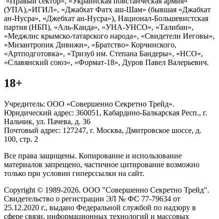
«Правый сектор», «Украинская повстанческая армия»
(УПА),«ИГИЛ», «Джабхат Фатх аш-Шам» (бывшая «Джабхат
ан-Нусра», «Джебхат ан-Нусра»), Национал-Большевистская
партия (НБП), «Аль-Каида», «УНА-УНСО», «Талибан»,
«Меджлис крымско-татарского народа», «Свидетели Иеговы»,
«Мизантропик Дивижн», «Братство» Корчинского,
«Артподготовка», «Тризуб им. Степана Бандеры», «НСО»,
«Славянский союз», «Формат-18», Дуров Павел Валерьевич.
18+
Учредитель: ООО «Совершенно Секретно Трейд».
Юридический адрес: 360051, Кабардино-Балкарская Респ., г.
Нальчик, ул. Пачева, д. 36
Почтовый адрес: 127247, г. Москва, Дмитровское шоссе, д.
100, стр. 2
Все права защищены. Копирование и использование
материалов запрещено, частичное цитирование возможно
только при условии гиперссылки на сайт.
Copyright © 1989-2026. ООО "Совершенно Секретно Трейд".
Свидетельство о регистрации ЭЛ № ФС 77-79634 от
25.12.2020 г., выдано Федеральной службой по надзору в
сфере связи, информационных технологий и массовых