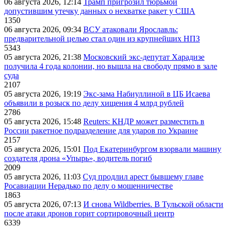
06 августа 2026, 12:14
Трамп пригрозил тюрьмой
допустившим утечку данных о нехватке ракет у США
1350
06 августа 2026, 09:34
ВСУ атаковали Ярославль:
предварительной целью стал один из крупнейших НПЗ
5343
05 августа 2026, 21:38
Московский экс-депутат Харадизе
получила 4 года колонии, но вышла на свободу прямо в зале
суда
2107
05 августа 2026, 19:19
Экс-зама Набиуллиной в ЦБ Исаева
объявили в розыск по делу хищения 4 млрд рублей
2786
05 августа 2026, 15:48
Reuters: КНДР может разместить в
России ракетное подразделение для ударов по Украине
2157
05 августа 2026, 15:01
Под Екатеринбургом взорвали машину
создателя дрона «Упырь», водитель погиб
2009
05 августа 2026, 11:03
Суд продлил арест бывшему главе
Росавиации Нерадько по делу о мошенничестве
1863
05 августа 2026, 07:13
И снова Wildberries. В Тульской области
после атаки дронов горит сортировочный центр
6339