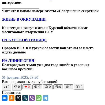
интересное.
____________________
Читайте в новом номере газеты «Совершенно секретно»:
ЖИЗНЬ В ОККУПАЦИИ
Как сегодня живут жители Курской области после
масштабного вторжения ВСУ
НА КУРСКОЙ ГРАНИЦЕ
Прорыв ВСУ в Курской области: как это было и чего
ждать дальше
НА ЛИНИИ ОГНЯ
Белгородская земля уже два года живёт в условиях
военного времени
01 февраля 2025, 23:20
Вам понравилась эта публикация?
👍
0
👎
0
❤
0
😆
0
😡
0
🤔
0
🙈
0
🧘‍♀️
0
Поделиться