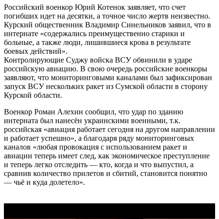
Российский военкор Юрий Котенок заявляет, что счет
погибших идет на десятки, а точное число жертв неизвестно.
Курский общественник Владимир Синельников заявил, что в
интернате «содержались преимущественно старики и
больные, а также люди, лишившиеся крова в результате
боевых действий».
Контролирующие Суджу войска ВСУ обвинили в ударе
российскую авиацию. В свою очередь российские военкоры
заявляют, что мониторинговыми каналами был зафиксирован
запуск ВСУ нескольких ракет из Сумской области в сторону
Курской области.
Военкор Роман Алехин сообщил, что удар по зданию
интерната был нанесён украинскими военными, т.к.
российская «авиация работает сегодня на другом направлении
и работает успешно», а благодаря ряду мониторинговых
каналов «любая провокация с использованием ракет и
авиации теперь имеет след, как экономическое преступление
и теперь легко отследить — кто, когда и что выпустил, а
сравнив количество прилетов и сбитий, становится понятно
— чьё и куда долетело».