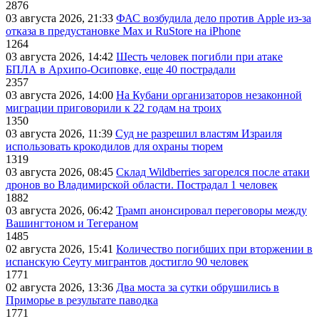
2876
03 августа 2026, 21:33
ФАС возбудила дело против Apple из-за
отказа в предустановке Max и RuStore на iPhone
1264
03 августа 2026, 14:42
Шесть человек погибли при атаке
БПЛА в Архипо-Осиповке, еще 40 пострадали
2357
03 августа 2026, 14:00
На Кубани организаторов незаконной
миграции приговорили к 22 годам на троих
1350
03 августа 2026, 11:39
Суд не разрешил властям Израиля
использовать крокодилов для охраны тюрем
1319
03 августа 2026, 08:45
Склад Wildberries загорелся после атаки
дронов во Владимирской области. Пострадал 1 человек
1882
03 августа 2026, 06:42
Трамп анонсировал переговоры между
Вашингтоном и Тегераном
1485
02 августа 2026, 15:41
Количество погибших при вторжении в
испанскую Сеуту мигрантов достигло 90 человек
1771
02 августа 2026, 13:36
Два моста за сутки обрушились в
Приморье в результате паводка
1771