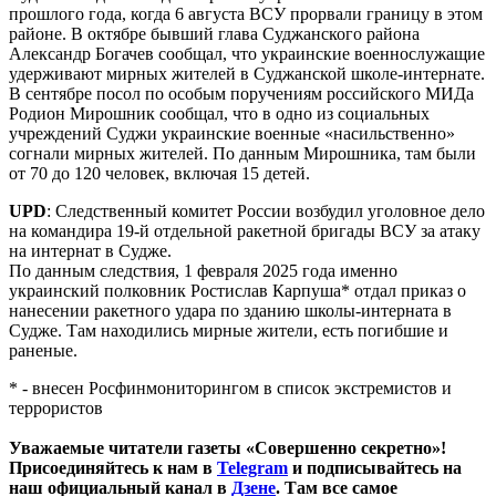
прошлого года, когда 6 августа ВСУ прорвали границу в этом
районе. В октябре бывший глава Суджанского района
Александр Богачев сообщал, что украинские военнослужащие
удерживают мирных жителей в Суджанской школе-интернате.
В сентябре посол по особым поручениям российского МИДа
Родион Мирошник сообщал, что в одно из социальных
учреждений Суджи украинские военные «насильственно»
согнали мирных жителей. По данным Мирошника, там были
от 70 до 120 человек, включая 15 детей.
UPD
: Следственный комитет России возбудил уголовное дело
на командира 19-й отдельной ракетной бригады ВСУ за атаку
на интернат в Судже.
По данным следствия, 1 февраля 2025 года именно
украинский полковник Ростислав Карпуша* отдал приказ о
нанесении ракетного удара по зданию школы-интерната в
Судже. Там находились мирные жители, есть погибшие и
раненые.
* - внесен Росфинмониторингом в список экстремистов и
террористов
Уважаемые читатели газеты «Совершенно секретно»!
Присоединяйтесь к нам в
Telegram
и подписывайтесь на
наш официальный канал в
Дзене
. Там все самое