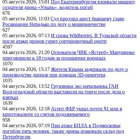
05 августа 2026, 15:01
Под Екатеринбургом взорвали машину
создателя дрона «Упырь», водитель погиб
676
05 августа 2026, 11:03
Суд продлил арест бывшему главе
Росавиации Нерадько по делу о мошенничестве
627
05 августа 2026, 07:13
И снова Wildberries. В Тульской области
после атаки дронов горит сортировочный центр
4597
04 августа 2026, 21:20
Основателя ЧВК «Ястреб» Марущенко
приговорили к 18 годам за похищение военных
1070
04 августа 2026, 15:17
Жителя Крыма задержали по делу о
производстве дронов при помощи 3D‑принтера
1035
04 августа 2026, 13:52
Грузовики экс-начальника ГАИ
Волгоградской области выставили на торги после дела о
взятках
1639
04 августа 2026, 12:18
Агент ФБР украл почти $1 млн в
криптовалюте со счетов подозреваемого
958
04 августа 2026, 07:19
При атаке БПЛА в Подмосковье
погибли пять человек, также дроны атаковали склад под
Петербургом