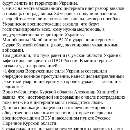
будут лечить на территории Украины.
Сейчас на месте атакованного интерната идет разбор завалов
и помощь пострадавшим. 84 человека получили ранения
средней тяжести, четверо тяжело ранены, четверо погибли.
Украинские военнослужащие заявили, что будут
госпитализировать всех, кому нужна медпомощь, в
медучреждения на территории Украины.
Минобороны РФ обвинило ВСУ в ударе по интернату в
Судже Курской области (город оккупирован украинскими
войсками).
Там добавили, что пуск ракет из Сумской области Украины
зафиксировали средства ПВО России. В министерстве
назвали удар «провокацией».
«1 февраля Вооруженные силы Украины совершили
очередное военное преступление, нанеся целенаправленный
ракетный удар по интернату в городе Суджа», — заявили в
ведомстве.
Врио губернатора Курской области Александр Хинштейн
заявил, что «достоверной информации о числе пострадавших
пока нет», но в интернате могли находиться люди.
Данная провокация нацелена на отвлечение мирового
общественного мнения от зверств, которые совершены
военнослужащими ВСУ в населенном пункте Русское
Поречное Курской области.
Суджа находится под контролем украинских военных с лета