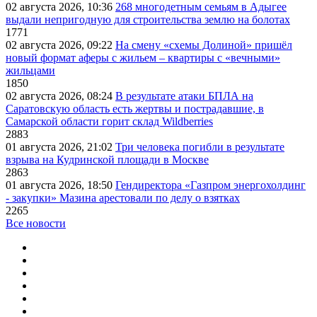
02 августа 2026, 10:36
268 многодетным семьям в Адыгее
выдали непригодную для строительства землю на болотах
1771
02 августа 2026, 09:22
На смену «схемы Долиной» пришёл
новый формат аферы с жильем – квартиры с «вечными»
жильцами
1850
02 августа 2026, 08:24
В результате атаки БПЛА на
Саратовскую область есть жертвы и пострадавшие, в
Самарской области горит склад Wildberries
2883
01 августа 2026, 21:02
Три человека погибли в результате
взрыва на Кудринской площади в Москве
2863
01 августа 2026, 18:50
Гендиректора «Газпром энергохолдинг
- закупки» Мазина арестовали по делу о взятках
2265
Все новости