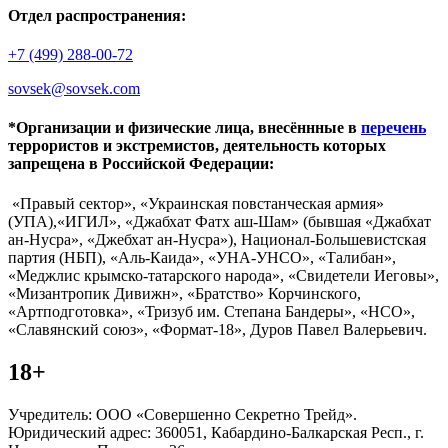
Отдел распространения:
+7 (499) 288-00-72
sovsek@sovsek.com
*Организации и физические лица, внесённные в
перечень
террористов и экстремистов, деятельность которых
запрещена в Российской Федерации:
«Правый сектор», «Украинская повстанческая армия»
(УПА),«ИГИЛ», «Джабхат Фатх аш-Шам» (бывшая «Джабхат
ан-Нусра», «Джебхат ан-Нусра»), Национал-Большевистская
партия (НБП), «Аль-Каида», «УНА-УНСО», «Талибан»,
«Меджлис крымско-татарского народа», «Свидетели Иеговы»,
«Мизантропик Дивижн», «Братство» Корчинского,
«Артподготовка», «Тризуб им. Степана Бандеры», «НСО»,
«Славянский союз», «Формат-18», Дуров Павел Валерьевич.
18+
Учредитель: ООО «Совершенно Секретно Трейд».
Юридический адрес: 360051, Кабардино-Балкарская Респ., г.