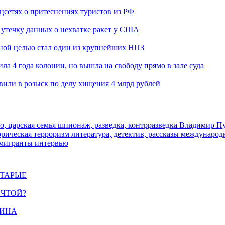
оцсетях о притеснениях туристов из РФ
утечку данных о нехватке ракет у США
ьной целью стал один из крупнейших НПЗ
ла 4 года колонии, но вышла на свободу прямо в зале суда
вили в розыск по делу хищения 4 млрд рублей
о, царская семья
шпионаж, разведка, контрразведка
Владимир П
торическая
терроризм
литература, детектив, рассказы
международ
 мигранты
интервью
СТАРЫЕ
ЕЧТОЙ?
ЩИНА