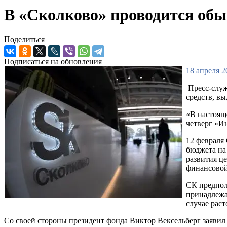
В «Сколково» проводится обы
Поделиться
Подписаться на обновления
18 апреля 2
Пресс-служ
средств, в
«В настоящ
четверг «И
12 февраля
бюджета на
развития ц
финансовой
СК предпол
принадлежа
случае рас
Со своей стороны президент фонда Виктор Вексельберг заявил