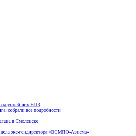
 из крупнейших НПЗ
га: собрали все подробности
агана в Смоленске
ю дела экс-гендиректора «ВСМПО-Ависма»