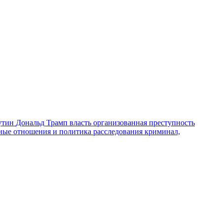
утин
Дональд Трамп
власть
организованная преступность
ные отношения и политика
расследования
криминал,