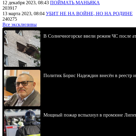
12 декабря 2023, 08:43
ПОЙМАТЬ МАНЬЯКА
203917
13 марта 2023, 08:04
УБИТ НЕ НА ВОЙНЕ, НО НА РОДИНЕ
240275
Все эксклюзивы
В Солнечногорске ввели режим ЧС после 
Политик Борис Надеждин внесён в реестр 
Мощный пожар вспыхнул в промзоне Липец