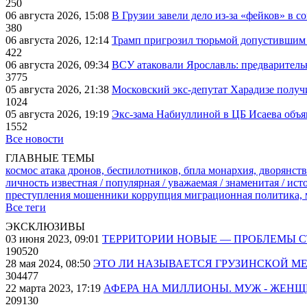
250
06 августа 2026, 15:08
В Грузии завели дело из-за «фейков» в с
380
06 августа 2026, 12:14
Трамп пригрозил тюрьмой допустившим 
422
06 августа 2026, 09:34
ВСУ атаковали Ярославль: предварител
3775
05 августа 2026, 21:38
Московский экс-депутат Харадизе получи
1024
05 августа 2026, 19:19
Экс-зама Набиуллиной в ЦБ Исаева объя
1552
Все новости
ГЛАВНЫЕ ТЕМЫ
космос
атака дронов, беспилотников, бпла
монархия, дворянств
личность известная / популярная / уважаемая / знаменитая / ис
преступления
мошенники
коррупция
миграционная политика,
Все теги
ЭКСКЛЮЗИВЫ
03 июня 2023, 09:01
ТЕРРИТОРИИ НОВЫЕ — ПРОБЛЕМЫ 
190520
28 мая 2024, 08:50
ЭТО ЛИ НАЗЫВАЕТСЯ ГРУЗИНСКОЙ М
304477
22 марта 2023, 17:19
АФЕРА НА МИЛЛИОНЫ. МУЖ - ЖЕН
209130