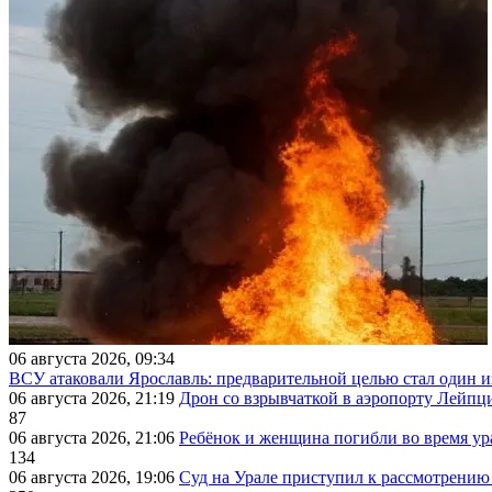
06 августа 2026, 09:34
ВСУ атаковали Ярославль: предварительной целью стал один
06 августа 2026, 21:19
Дрон со взрывчаткой в аэропорту Лейпци
87
06 августа 2026, 21:06
Ребёнок и женщина погибли во время ур
134
06 августа 2026, 19:06
Суд на Урале приступил к рассмотрени