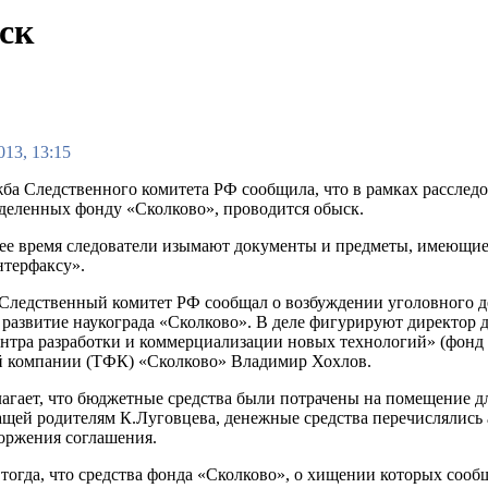
ск
013, 13:15
ба Следственного комитета РФ сообщила, что в рамках расслед
ыделенных фонду «Сколково», проводится обыск.
ее время следователи изымают документы и предметы, имеющие 
нтерфаксу».
 Следственный комитет РФ сообщал о возбуждении уголовного д
 развитие наукограда «Сколково». В деле фигурируют директор
ентра разработки и коммерциализации новых технологий» (фонд
 компании (ТФК) «Сколково» Владимир Хохлов.
агает, что бюджетные средства были потрачены на помещение дл
щей родителям К.Луговцева, денежные средства перечислялись ав
торжения соглашения.
 тогда, что средства фонда «Сколково», о хищении которых соо