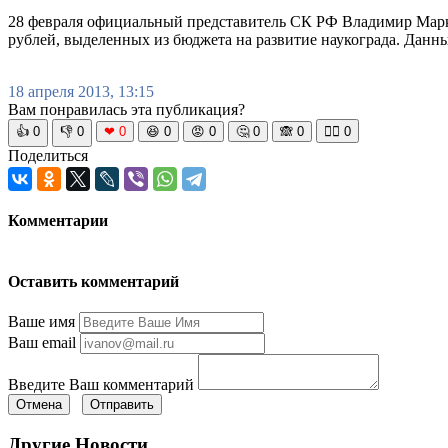
28 февраля официальный представитель СК РФ Владимир Марк
рублей, выделенных из бюджета на развитие наукограда. Данн
18 апреля 2013, 13:15
Вам понравилась эта публикация?
👍
0
👎
0
❤
0
😆
0
😡
0
🤔
0
🙈
0
🧘‍♀️
0
Поделиться
Комментарии
Оставить комментарий
Ваше имя
Ваш email
Введите Ваш комментарий
Отмена
Отправить
Другие Новости