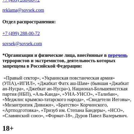
reklama@sovsek.com
Отдел распространения:
+7 (499) 288-00-72
sovsek@sovsek.com
*Организации и физические лица, внесённные в
перечень
террористов и экстремистов, деятельность которых
запрещена в Российской Федерации:
«Правый сектор», «Украинская повстанческая армия»
(УПА),«ИГИЛ», «Джабхат Фатх аш-Шам» (бывшая «Джабхат
ан-Нусра», «Джебхат ан-Нусра»), Национал-Большевистская
партия (НБП), «Аль-Каида», «УНА-УНСО», «Талибан»,
«Меджлис крымско-татарского народа», «Свидетели Иеговы»,
«Мизантропик Дивижн», «Братство» Корчинского,
«Артподготовка», «Тризуб им. Степана Бандеры», «НСО»,
«Славянский союз», «Формат-18», Дуров Павел Валерьевич.
18+