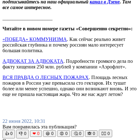
подписывайтесь на наш официальный
канал в Дзене
. Там
все самое интересное.
____________________
Читайте в новом номере газеты «Совершенно секретно»:
«ПОБЕДА» КОММУНИЗМА
. Как сейчас реально живет
российская глубинка и почему россиян мало интересует
большая политика.
АДВОКАТ ЗА АДВОКАТА
. Подробности громкого дела по
факту хищения 250 млн. рублей у компании «Аэрофлот».
ВСЯ ПРАВДА О ЛЕСНЫХ ПОЖАРАХ
. Площадь лесных
пожаров в России уже превысила сто гектаров. Их тушат
более или менее успешно, однако они возникают вновь. И это
еще не пришла настоящая жара. Что же нас ждет летом?
22 июня 2022, 10:31
Вам понравилась эта публикация?
👍
0
👎
0
❤
0
😆
0
😡
0
🤔
0
🙈
0
🧘‍♀️
0