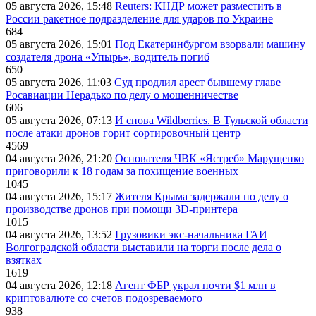
05 августа 2026, 15:48
Reuters: КНДР может разместить в
России ракетное подразделение для ударов по Украине
684
05 августа 2026, 15:01
Под Екатеринбургом взорвали машину
создателя дрона «Упырь», водитель погиб
650
05 августа 2026, 11:03
Суд продлил арест бывшему главе
Росавиации Нерадько по делу о мошенничестве
606
05 августа 2026, 07:13
И снова Wildberries. В Тульской области
после атаки дронов горит сортировочный центр
4569
04 августа 2026, 21:20
Основателя ЧВК «Ястреб» Марущенко
приговорили к 18 годам за похищение военных
1045
04 августа 2026, 15:17
Жителя Крыма задержали по делу о
производстве дронов при помощи 3D‑принтера
1015
04 августа 2026, 13:52
Грузовики экс-начальника ГАИ
Волгоградской области выставили на торги после дела о
взятках
1619
04 августа 2026, 12:18
Агент ФБР украл почти $1 млн в
криптовалюте со счетов подозреваемого
938