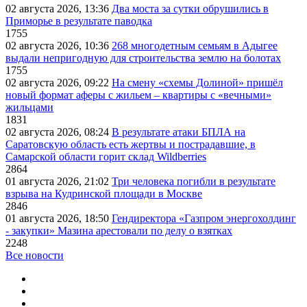
02 августа 2026, 13:36
Два моста за сутки обрушились в
Приморье в результате паводка
1755
02 августа 2026, 10:36
268 многодетным семьям в Адыгее
выдали непригодную для строительства землю на болотах
1755
02 августа 2026, 09:22
На смену «схемы Долиной» пришёл
новый формат аферы с жильем – квартиры с «вечными»
жильцами
1831
02 августа 2026, 08:24
В результате атаки БПЛА на
Саратовскую область есть жертвы и пострадавшие, в
Самарской области горит склад Wildberries
2864
01 августа 2026, 21:02
Три человека погибли в результате
взрыва на Кудринской площади в Москве
2846
01 августа 2026, 18:50
Гендиректора «Газпром энергохолдинг
- закупки» Мазина арестовали по делу о взятках
2248
Все новости