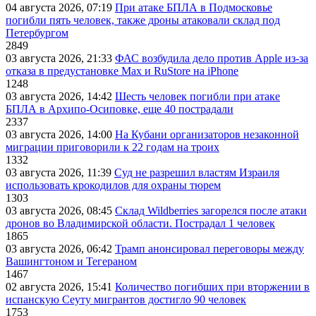
04 августа 2026, 07:19
При атаке БПЛА в Подмосковье
погибли пять человек, также дроны атаковали склад под
Петербургом
2849
03 августа 2026, 21:33
ФАС возбудила дело против Apple из-за
отказа в предустановке Max и RuStore на iPhone
1248
03 августа 2026, 14:42
Шесть человек погибли при атаке
БПЛА в Архипо-Осиповке, еще 40 пострадали
2337
03 августа 2026, 14:00
На Кубани организаторов незаконной
миграции приговорили к 22 годам на троих
1332
03 августа 2026, 11:39
Суд не разрешил властям Израиля
использовать крокодилов для охраны тюрем
1303
03 августа 2026, 08:45
Склад Wildberries загорелся после атаки
дронов во Владимирской области. Пострадал 1 человек
1865
03 августа 2026, 06:42
Трамп анонсировал переговоры между
Вашингтоном и Тегераном
1467
02 августа 2026, 15:41
Количество погибших при вторжении в
испанскую Сеуту мигрантов достигло 90 человек
1753