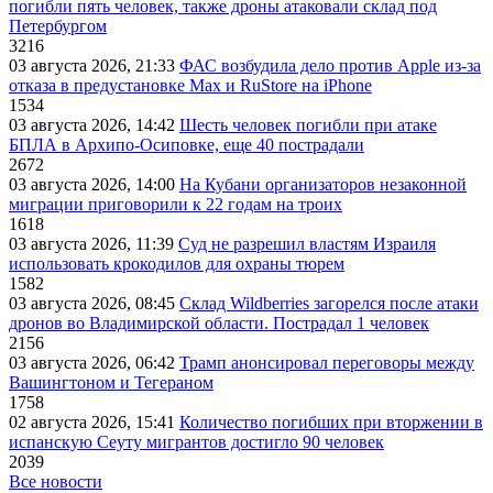
погибли пять человек, также дроны атаковали склад под
Петербургом
3216
03 августа 2026, 21:33
ФАС возбудила дело против Apple из-за
отказа в предустановке Max и RuStore на iPhone
1534
03 августа 2026, 14:42
Шесть человек погибли при атаке
БПЛА в Архипо-Осиповке, еще 40 пострадали
2672
03 августа 2026, 14:00
На Кубани организаторов незаконной
миграции приговорили к 22 годам на троих
1618
03 августа 2026, 11:39
Суд не разрешил властям Израиля
использовать крокодилов для охраны тюрем
1582
03 августа 2026, 08:45
Склад Wildberries загорелся после атаки
дронов во Владимирской области. Пострадал 1 человек
2156
03 августа 2026, 06:42
Трамп анонсировал переговоры между
Вашингтоном и Тегераном
1758
02 августа 2026, 15:41
Количество погибших при вторжении в
испанскую Сеуту мигрантов достигло 90 человек
2039
Все новости