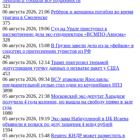
Лейпцига: собрали все подробности
323
06 августа 2026, 21:06
Ребёнок и женщина погибли во время
урагана в Смоленске
375
06 августа 2026, 19:06
Суд на Урале приступил к
рассмотрению дела экс-гендиректора «ВСМПО-Ависма»
328
06 августа 2026, 15:08
В Грузии завели дело из-за «фейков» в
соцсетях о притеснениях туристов из РФ
426
06 августа 2026, 12:14
Трамп пригрозил тюрьмой
допустившим утечку данных о нехватке ракет у США
453
06 августа 2026, 09:34
ВСУ атаковали Ярославль:
предварительной целью стал один из крупнейших НПЗ
3898
05 августа 2026, 21:38
Московский экс-депутат Харадизе
получила 4 года колонии, но вышла на свободу прямо в зале
суда
1080
05 августа 2026, 19:19
Экс-зама Набиуллиной в ЦБ Исаева
объявили в розыск по делу хищения 4 млрд рублей
1594
05 августа 2026, 15:48
Reuters: КНДР может разместить в