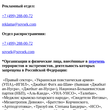
Рекламный отдел:
+7 (499) 288-00-72
reklama@sovsek.com
Отдел распространения:
+7 (499) 288-00-72
sovsek@sovsek.com
*Организации и физические лица, внесённные в
перечень
террористов и экстремистов, деятельность которых
запрещена в Российской Федерации:
«Правый сектор», «Украинская повстанческая армия»
(УПА),«ИГИЛ», «Джабхат Фатх аш-Шам» (бывшая «Джабхат
ан-Нусра», «Джебхат ан-Нусра»), Национал-Большевистская
партия (НБП), «Аль-Каида», «УНА-УНСО», «Талибан»,
«Меджлис крымско-татарского народа», «Свидетели Иеговы»,
«Мизантропик Дивижн», «Братство» Корчинского,
«Артподготовка», «Тризуб им. Степана Бандеры», «НСО»,