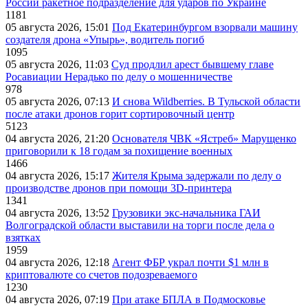
России ракетное подразделение для ударов по Украине
1181
05 августа 2026, 15:01
Под Екатеринбургом взорвали машину
создателя дрона «Упырь», водитель погиб
1095
05 августа 2026, 11:03
Суд продлил арест бывшему главе
Росавиации Нерадько по делу о мошенничестве
978
05 августа 2026, 07:13
И снова Wildberries. В Тульской области
после атаки дронов горит сортировочный центр
5123
04 августа 2026, 21:20
Основателя ЧВК «Ястреб» Марущенко
приговорили к 18 годам за похищение военных
1466
04 августа 2026, 15:17
Жителя Крыма задержали по делу о
производстве дронов при помощи 3D‑принтера
1341
04 августа 2026, 13:52
Грузовики экс-начальника ГАИ
Волгоградской области выставили на торги после дела о
взятках
1959
04 августа 2026, 12:18
Агент ФБР украл почти $1 млн в
криптовалюте со счетов подозреваемого
1230
04 августа 2026, 07:19
При атаке БПЛА в Подмосковье