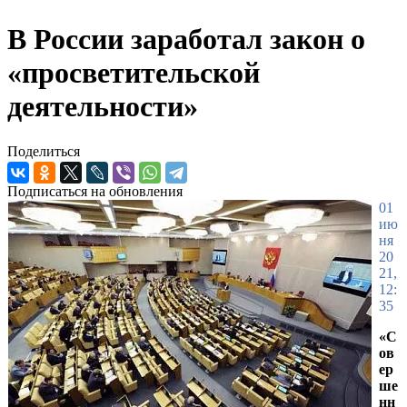
В России заработал закон о
«просветительской
деятельности»
Поделиться
Подписаться на обновления
01
ию
ня
20
21,
12:
35
«С
ов
ер
ше
нн