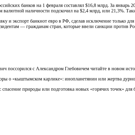
сийских банков на 1 февраля составлял $16,8 млрд. За январь 
ъем валютной наличности подскочил на $2,4 млрд, или 21,3%. Та
вку и экспорт банкнот евро в РФ, сделав исключение только для
езидентам — гражданам стран, которые ввели санкции против Р
ович поссорился с Александром Глебовичем читайте в новом ист
споры о «кыштымском карлике»: инопланетянин или жертва дурн
: спасение природы или подготовка новых «горячих точек» дл