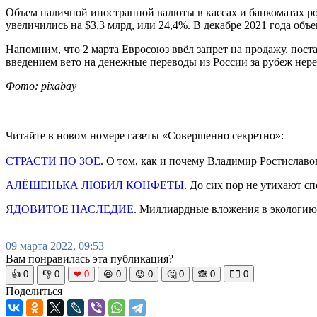
Объем наличной иностранной валюты в кассах и банкоматах рос
увеличились на $3,3 млрд, или 24,4%. В декабре 2021 года об
Напомним, что 2 марта Евросоюз ввёл запрет на продажу, поста
введением вето на денежные переводы из России за рубеж нер
Фото: pixabay
___________________
Читайте в новом номере газеты «Совершенно секретно»:
СТРАСТИ ПО ЗОЕ
. О том, как и почему Владимир Ростислав
АЛЁШЕНЬКА ЛЮБИЛ КОНФЕТЫ
. До сих пор не утихают 
ЯДОВИТОЕ НАСЛЕДИЕ
. Миллиардные вложения в экологию
09 марта 2022, 09:53
Вам понравилась эта публикация?
👍
0
👎
0
❤
0
😆
0
😡
0
🤔
0
🙈
0
🧘‍♀️
0
Поделиться