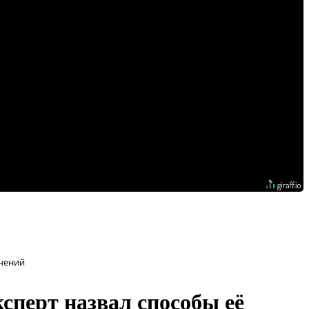
ичений
сперт назвал способы её