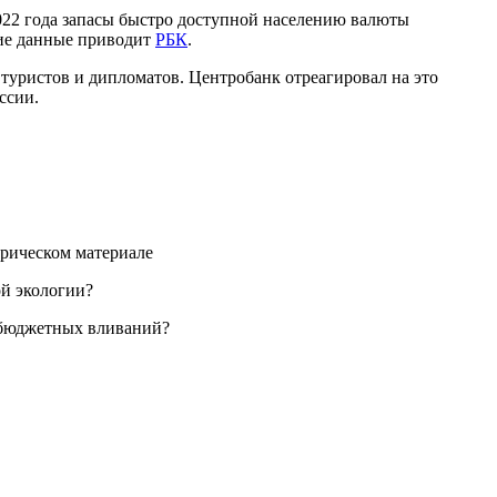
2022 года запасы быстро доступной населению валюты
кие данные приводит
РБК
.
 туристов и дипломатов. Центробанк отреагировал на это
оссии.
орическом материале
ой экологии?
я бюджетных вливаний?