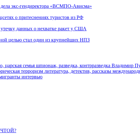
ю дела экс-гендиректора «ВСМПО-Ависма»
оцсетях о притеснениях туристов из РФ
утечку данных о нехватке ракет у США
ьной целью стал один из крупнейших НПЗ
о, царская семья
шпионаж, разведка, контрразведка
Владимир П
торическая
терроризм
литература, детектив, рассказы
международ
 мигранты
интервью
ЕЧТОЙ?