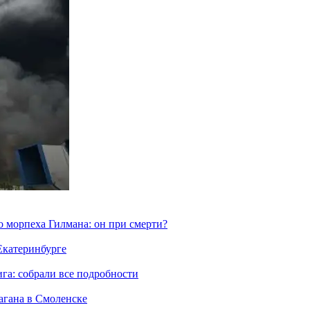
морпеха Гилмана: он при смерти?
 Екатеринбурге
га: собрали все подробности
агана в Смоленске