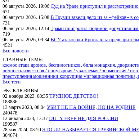
831
06 августа 2026, 19:06
Суд на Урале приступил к рассмотрени
671
06 августа 2026, 15:08
В Грузии завели дело из-за «фейков» в с
731
06 августа 2026, 12:14
Трамп пригрозил тюрьмой допустившим 
719
06 августа 2026, 09:34
ВСУ атаковали Ярославль: предварител
4521
Все новости
ГЛАВНЫЕ ТЕМЫ
космос
атака дронов, беспилотников, бпла
монархия, дворянств
личность известная / популярная / уважаемая / знаменитая / ис
преступления
мошенники
коррупция
миграционная политика,
Все теги
ЭКСКЛЮЗИВЫ
02 ноября 2023, 08:35
ТРУДНОЕ ДЕТСТВО!
188886
13 марта 2023, 08:04
УБИТ НЕ НА ВОЙНЕ, НО НА РОДИНЕ
240478
12 января 2023, 13:37
DUTY FREE НЕ ДЛЯ РОССИИ
199587
28 мая 2024, 08:50
ЭТО ЛИ НАЗЫВАЕТСЯ ГРУЗИНСКОЙ М
304674