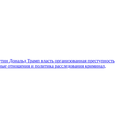
утин
Дональд Трамп
власть
организованная преступность
ные отношения и политика
расследования
криминал,