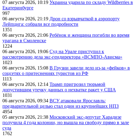
07 августа 2026, 10:19
Украина ударила по складу Wildberries в
Екатеринбурге
997
06 августа 2026, 21:19
Дрон со взрывчаткой в аэропорту
Лейпцига: собрали все подробности
1351
06 августа 2026, 21:06
Ребёнок и женщина погибли во время
урагана в Смоленске
1224
06 августа 2026, 19:06
Суд на Урале приступил к
рассмотрению дела экс-гендиректора «ВСМПО-Ависма»
1023
06 августа 2026, 15:08
В Грузии завели дело из-за «фейков» в
соцсетях о притеснениях туристов из РФ
1113
06 августа 2026, 12:14
Трамп пригрозил тюрьмой
допустившим утечку данных о нехватке ракет у США
1031
06 августа 2026, 09:34
ВСУ атаковали Ярославль:
предварительной целью стал один из крупнейших НПЗ
4954
05 августа 2026, 21:38
Московский экс-депутат Харадизе
получила 4 года колонии, но вышла на свободу прямо в зале
суда
1762