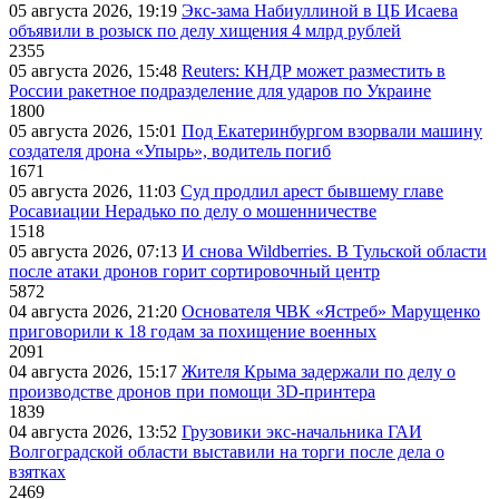
05 августа 2026, 19:19
Экс-зама Набиуллиной в ЦБ Исаева
объявили в розыск по делу хищения 4 млрд рублей
2355
05 августа 2026, 15:48
Reuters: КНДР может разместить в
России ракетное подразделение для ударов по Украине
1800
05 августа 2026, 15:01
Под Екатеринбургом взорвали машину
создателя дрона «Упырь», водитель погиб
1671
05 августа 2026, 11:03
Суд продлил арест бывшему главе
Росавиации Нерадько по делу о мошенничестве
1518
05 августа 2026, 07:13
И снова Wildberries. В Тульской области
после атаки дронов горит сортировочный центр
5872
04 августа 2026, 21:20
Основателя ЧВК «Ястреб» Марущенко
приговорили к 18 годам за похищение военных
2091
04 августа 2026, 15:17
Жителя Крыма задержали по делу о
производстве дронов при помощи 3D‑принтера
1839
04 августа 2026, 13:52
Грузовики экс-начальника ГАИ
Волгоградской области выставили на торги после дела о
взятках
2469