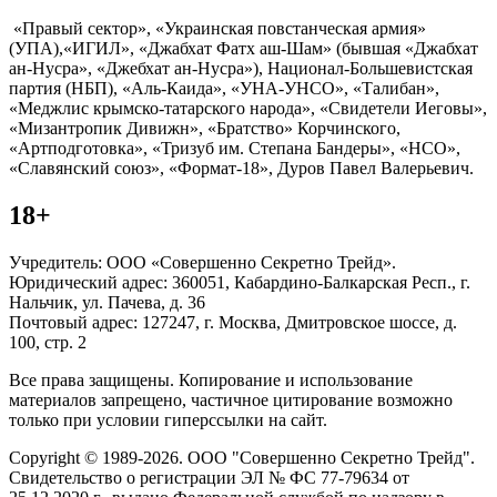
«Правый сектор», «Украинская повстанческая армия»
(УПА),«ИГИЛ», «Джабхат Фатх аш-Шам» (бывшая «Джабхат
ан-Нусра», «Джебхат ан-Нусра»), Национал-Большевистская
партия (НБП), «Аль-Каида», «УНА-УНСО», «Талибан»,
«Меджлис крымско-татарского народа», «Свидетели Иеговы»,
«Мизантропик Дивижн», «Братство» Корчинского,
«Артподготовка», «Тризуб им. Степана Бандеры», «НСО»,
«Славянский союз», «Формат-18», Дуров Павел Валерьевич.
18+
Учредитель: ООО «Совершенно Секретно Трейд».
Юридический адрес: 360051, Кабардино-Балкарская Респ., г.
Нальчик, ул. Пачева, д. 36
Почтовый адрес: 127247, г. Москва, Дмитровское шоссе, д.
100, стр. 2
Все права защищены. Копирование и использование
материалов запрещено, частичное цитирование возможно
только при условии гиперссылки на сайт.
Copyright © 1989-2026. ООО "Совершенно Секретно Трейд".
Свидетельство о регистрации ЭЛ № ФС 77-79634 от