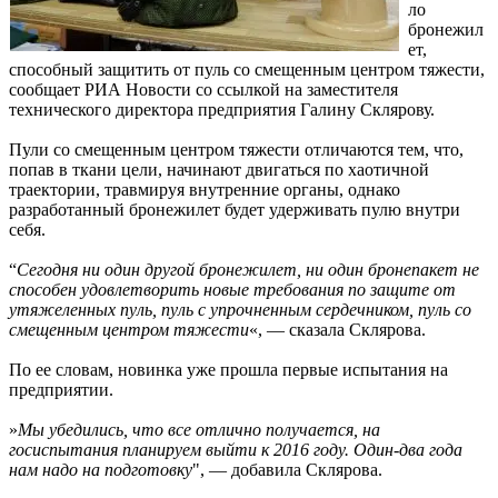
ло
бронежил
ет,
способный защитить от пуль со смещенным центром тяжести,
сообщает РИА Новости со ссылкой на заместителя
технического директора предприятия Галину Склярову.
Пули со смещенным центром тяжести отличаются тем, что,
попав в ткани цели, начинают двигаться по хаотичной
траектории, травмируя внутренние органы, однако
разработанный бронежилет будет удерживать пулю внутри
себя.
“
Сегодня ни один другой бронежилет, ни один бронепакет не
способен удовлетворить новые требования по защите от
утяжеленных пуль, пуль с упрочненным сердечником, пуль со
смещенным центром тяжести
«, — сказала Склярова.
По ее словам, новинка уже прошла первые испытания на
предприятии.
»
Мы убедились, что все отлично получается, на
госиспытания планируем выйти к 2016 году. Один-два года
нам надо на подготовку
", — добавила Склярова.