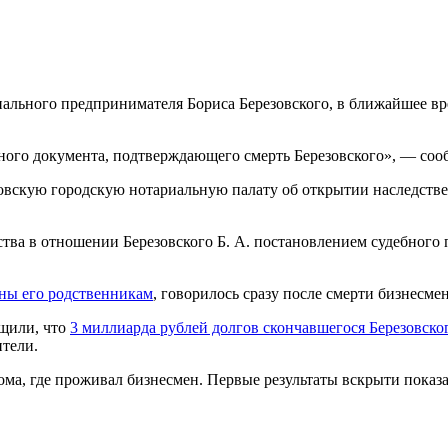
ального предпринимателя Бориса Березовского, в ближайшее вр
ного документа, подтверждающего смерть Березовского», — соо
скую городскую нотариальную палату об открытии наследственн
тва в отношении Березовского Б. А. постановлением судебного 
аны его родственникам
, говорилось сразу после смерти бизнесмен
бщили, что
3 миллиарда рублей долгов скончавшегося Березовско
ители.
дома, где проживал бизнесмен. Первые результаты вскрыти пока