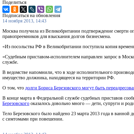
Поделиться
Подписаться на обновления
14 ноября 2013, 14:43
Москва получила из Великобритании подтверждение смерти оп
правопреемников для взыскания долгов бизнесмена.
«Из посольства РФ в Великобритании поступила копия времен
«Судебным приставом-исполнителем направлен запрос в Москов
службе.
В ведомстве напомнили, что в ходе исполнительного производс
имущество должника, находящееся на территории РФ.
О том, что
долги Бориса Березовского могут быть переадресов
В конце марта в Федеральной службе судебных приставов соо
Березовского
оказалось довольно много — дети, супруги и род
Тело Березовского было найдено 23 марта 2013 года в ванной 
с симтомами при повешении.