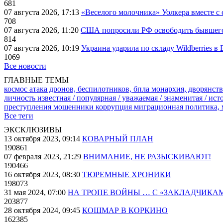
681
07 августа 2026, 17:13
«Веселого молочника» Уолкера вместе с 
708
07 августа 2026, 11:20
США попросили РФ освободить бывшего 
814
07 августа 2026, 10:19
Украина ударила по складу Wildberries в
1069
Все новости
ГЛАВНЫЕ ТЕМЫ
космос
атака дронов, беспилотников, бпла
монархия, дворянств
личность известная / популярная / уважаемая / знаменитая / ис
преступления
мошенники
коррупция
миграционная политика,
Все теги
ЭКСКЛЮЗИВЫ
13 октября 2023, 09:14
КОВАРНЫЙ ПЛАН
190861
07 февраля 2023, 21:29
ВНИМАНИЕ, НЕ РАЗЫСКИВАЮТ!
190466
16 октября 2023, 08:30
ТЮРЕМНЫЕ ХРОНИКИ
198073
31 мая 2024, 07:00
НА ТРОПЕ ВОЙНЫ … С «ЗАКЛАДЧИКА
203877
28 октября 2024, 09:45
КОШМАР В КОРКИНО
162385