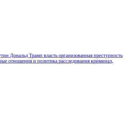
утин
Дональд Трамп
власть
организованная преступность
ные отношения и политика
расследования
криминал,