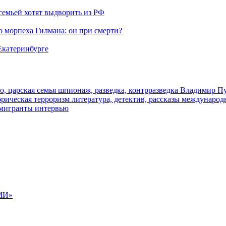
семьей хотят выдворить из РФ
морпеха Гилмана: он при смерти?
 Екатеринбурге
о, царская семья
шпионаж, разведка, контрразведка
Владимир П
торическая
терроризм
литература, детектив, рассказы
международ
 мигранты
интервью
МИ»