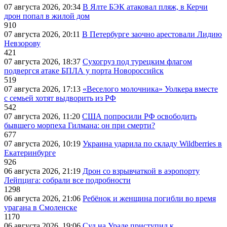
07 августа 2026, 20:34
В Ялте БЭК атаковал пляж, в Керчи
дрон попал в жилой дом
910
07 августа 2026, 20:11
В Петербурге заочно арестовали Лидию
Невзорову
421
07 августа 2026, 18:37
Сухогруз под турецким флагом
подвергся атаке БПЛА у порта Новороссийск
519
07 августа 2026, 17:13
«Веселого молочника» Уолкера вместе
с семьей хотят выдворить из РФ
542
07 августа 2026, 11:20
США попросили РФ освободить
бывшего морпеха Гилмана: он при смерти?
677
07 августа 2026, 10:19
Украина ударила по складу Wildberries в
Екатеринбурге
926
06 августа 2026, 21:19
Дрон со взрывчаткой в аэропорту
Лейпцига: собрали все подробности
1298
06 августа 2026, 21:06
Ребёнок и женщина погибли во время
урагана в Смоленске
1170
06 августа 2026, 19:06
Суд на Урале приступил к