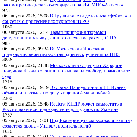
рассмотрению дела экс-гендиректора «ВСМПО-Ависма»
973
06 августа 2026, 15:08
В Грузии завели дело из-за «фейков» в
соцсетях о притеснениях туристов из РФ
1060
06 августа 2026, 12:14
Трамп пригрозил тюрьмой
допустившим утечку данных о нехватке ракет у США
985
06 августа 2026, 09:34
ВСУ атаковали Ярославль:
предварительной целью стал один из крупнейших НПЗ
4886
05 августа 2026, 21:38
Московский экс-депутат Харадизе
получила 4 года колонии, но вышла на свободу прямо в зале
суда
1715
05 августа 2026, 19:19
Экс-зама Набиуллиной в ЦБ Исаева
объявили в розыск по делу хищения 4 млрд рублей
2300
05 августа 2026, 15:48
Reuters: КНДР может разместить в
России ракетное подразделение для ударов по Украине
1757
05 августа 2026, 15:01
Под Екатеринбургом взорвали машину
создателя дрона «Упырь», водитель погиб
1626
05 августа 2026, 11:03
Суд продлил арест бывшему главе