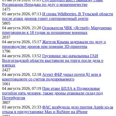
Росавиации Нерадько по делу о мошенничестве
1475
05 августа 2026, 07:13
И снова Wildberries. В Тульской области
после атаки дронов горит сортировочный центр
5805
04 августа 2026, 21:20
Основателя ЧВК «Ястреб» Марущенко
приговорили к 18 годам за похищение военных
2037
04 августа 2026, 15:17
Жителя Крыма задержали по делу о
производстве дронов при помощи 3D‑принтера
1796
04 августа 2026, 13:52
Грузовики экс-начальника ГАИ
Волгоградской области выставили на торги после дела о
взятках
2427
04 августа 2026, 12:18
Агент ФБР украл почти $1 млн в
криптовалюте со счетов подозреваемого
1661
04 августа 2026, 07:19
При атаке БПЛА в Подмосковье
погибли пять человек, также дроны атаковали склад под
Петербургом
3807
03 августа 2026, 21:33
ФАС возбудила дело против Apple из-за
отказа в предустановке Max и RuStore на iPhone