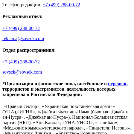
Телефон редакции:
+7 (499) 288-00-72
Рекламный отдел:
+7 (499) 288-00-72
reklama@sovsek.com
Отдел распространения:
+7 (499) 288-00-72
sovsek@sovsek.com
*Организации и физические лица, внесённные в
перечень
террористов и экстремистов, деятельность которых
запрещена в Российской Федерации:
«Правый сектор», «Украинская повстанческая армия»
(УПА),«ИГИЛ», «Джабхат Фатх аш-Шам» (бывшая «Джабхат
ан-Нусра», «Джебхат ан-Нусра»), Национал-Большевистская
партия (НБП), «Аль-Каида», «УНА-УНСО», «Талибан»,
«Меджлис крымско-татарского народа», «Свидетели Иеговы»,
«Мизантропик Дивижн», «Братство» Корчинского,