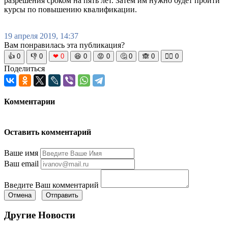
разрешения сроком на пять лет. Затем им нужно будет пройти
курсы по повышению квалификации.
19 апреля 2019, 14:37
Вам понравилась эта публикация?
👍
0
👎
0
❤
0
😆
0
😡
0
🤔
0
🙈
0
🧘‍♀️
0
Поделиться
Комментарии
Оставить комментарий
Ваше имя
Ваш email
Введите Ваш комментарий
Отмена
Отправить
Другие Новости