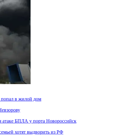
 попал в жилой дом
Невзорову
я атаке БПЛА у порта Новороссийск
семьей хотят выдворить из РФ