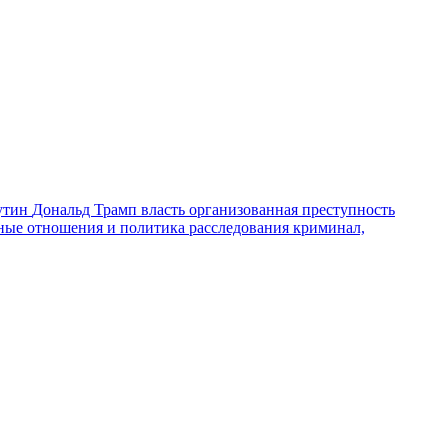
утин
Дональд Трамп
власть
организованная преступность
ные отношения и политика
расследования
криминал,