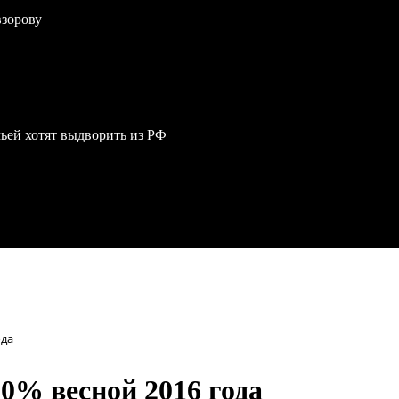
взорову
мьей хотят выдворить из РФ
ода
20% весной 2016 года