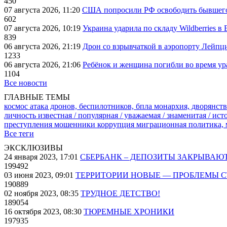
450
07 августа 2026, 11:20
США попросили РФ освободить бывшего 
602
07 августа 2026, 10:19
Украина ударила по складу Wildberries в
839
06 августа 2026, 21:19
Дрон со взрывчаткой в аэропорту Лейпци
1233
06 августа 2026, 21:06
Ребёнок и женщина погибли во время ур
1104
Все новости
ГЛАВНЫЕ ТЕМЫ
космос
атака дронов, беспилотников, бпла
монархия, дворянств
личность известная / популярная / уважаемая / знаменитая / ис
преступления
мошенники
коррупция
миграционная политика,
Все теги
ЭКСКЛЮЗИВЫ
24 января 2023, 17:01
СБЕРБАНК – ДЕПОЗИТЫ ЗАКРЫВАЮ
199492
03 июня 2023, 09:01
ТЕРРИТОРИИ НОВЫЕ — ПРОБЛЕМЫ 
190889
02 ноября 2023, 08:35
ТРУДНОЕ ДЕТСТВО!
189054
16 октября 2023, 08:30
ТЮРЕМНЫЕ ХРОНИКИ
197935