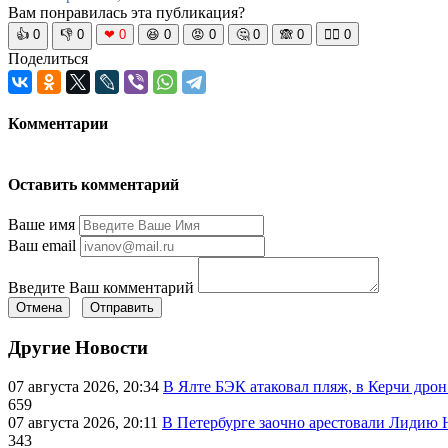
Вам понравилась эта публикация?
👍
0
👎
0
❤
0
😆
0
😡
0
🤔
0
🙈
0
🧘‍♀️
0
Поделиться
Комментарии
Оставить комментарий
Ваше имя
Ваш email
Введите Ваш комментарий
Отмена
Отправить
Другие Новости
07 августа 2026, 20:34
В Ялте БЭК атаковал пляж, в Керчи дрон
659
07 августа 2026, 20:11
В Петербурге заочно арестовали Лидию 
343