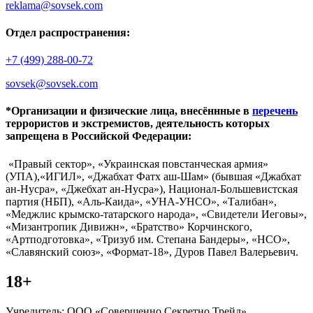
reklama@sovsek.com
Отдел распространения:
+7 (499) 288-00-72
sovsek@sovsek.com
*Организации и физические лица, внесённные в
перечень
террористов и экстремистов, деятельность которых
запрещена в Российской Федерации:
«Правый сектор», «Украинская повстанческая армия»
(УПА),«ИГИЛ», «Джабхат Фатх аш-Шам» (бывшая «Джабхат
ан-Нусра», «Джебхат ан-Нусра»), Национал-Большевистская
партия (НБП), «Аль-Каида», «УНА-УНСО», «Талибан»,
«Меджлис крымско-татарского народа», «Свидетели Иеговы»,
«Мизантропик Дивижн», «Братство» Корчинского,
«Артподготовка», «Тризуб им. Степана Бандеры», «НСО»,
«Славянский союз», «Формат-18», Дуров Павел Валерьевич.
18+
Учредитель: ООО «Совершенно Секретно Трейд».