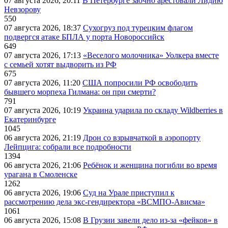
07 августа 2026, 20:11
В Петербурге заочно арестовали Лидию
Невзорову
550
07 августа 2026, 18:37
Сухогруз под турецким флагом
подвергся атаке БПЛА у порта Новороссийск
649
07 августа 2026, 17:13
«Веселого молочника» Уолкера вместе
с семьей хотят выдворить из РФ
675
07 августа 2026, 11:20
США попросили РФ освободить
бывшего морпеха Гилмана: он при смерти?
791
07 августа 2026, 10:19
Украина ударила по складу Wildberries в
Екатеринбурге
1045
06 августа 2026, 21:19
Дрон со взрывчаткой в аэропорту
Лейпцига: собрали все подробности
1394
06 августа 2026, 21:06
Ребёнок и женщина погибли во время
урагана в Смоленске
1262
06 августа 2026, 19:06
Суд на Урале приступил к
рассмотрению дела экс-гендиректора «ВСМПО-Ависма»
1061
06 августа 2026, 15:08
В Грузии завели дело из-за «фейков» в