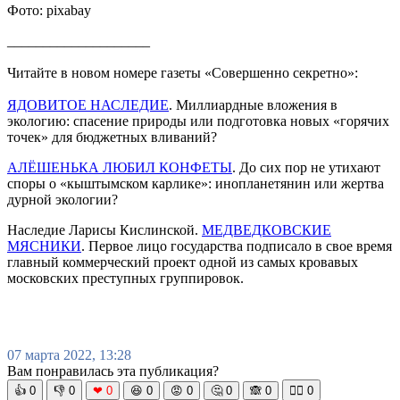
Фото: pixabay
____________________
Читайте в новом номере газеты «Совершенно секретно»:
ЯДОВИТОЕ НАСЛЕДИЕ
. Миллиардные вложения в
экологию: спасение природы или подготовка новых «горячих
точек» для бюджетных вливаний?
АЛЁШЕНЬКА ЛЮБИЛ КОНФЕТЫ
. До сих пор не утихают
споры о «кыштымском карлике»: инопланетянин или жертва
дурной экологии?
Наследие Ларисы Кислинской.
МЕДВЕДКОВСКИЕ
МЯСНИКИ
. Первое лицо государства подписало в свое время
главный коммерческий проект одной из самых кровавых
московских преступных группировок.
07 марта 2022, 13:28
Вам понравилась эта публикация?
👍
0
👎
0
❤
0
😆
0
😡
0
🤔
0
🙈
0
🧘‍♀️
0