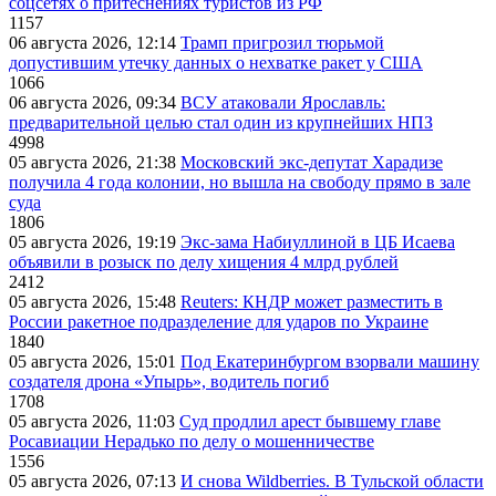
соцсетях о притеснениях туристов из РФ
1157
06 августа 2026, 12:14
Трамп пригрозил тюрьмой
допустившим утечку данных о нехватке ракет у США
1066
06 августа 2026, 09:34
ВСУ атаковали Ярославль:
предварительной целью стал один из крупнейших НПЗ
4998
05 августа 2026, 21:38
Московский экс-депутат Харадизе
получила 4 года колонии, но вышла на свободу прямо в зале
суда
1806
05 августа 2026, 19:19
Экс-зама Набиуллиной в ЦБ Исаева
объявили в розыск по делу хищения 4 млрд рублей
2412
05 августа 2026, 15:48
Reuters: КНДР может разместить в
России ракетное подразделение для ударов по Украине
1840
05 августа 2026, 15:01
Под Екатеринбургом взорвали машину
создателя дрона «Упырь», водитель погиб
1708
05 августа 2026, 11:03
Суд продлил арест бывшему главе
Росавиации Нерадько по делу о мошенничестве
1556
05 августа 2026, 07:13
И снова Wildberries. В Тульской области