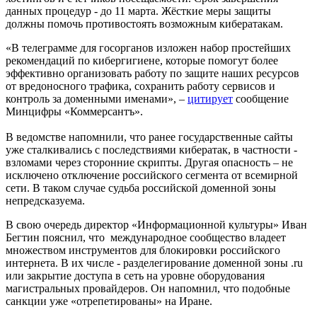
данных процедур - до 11 марта. Жёсткие меры защиты
должны помочь противостоять возможным кибератакам.
«В телеграмме для госорганов изложен набор простейших
рекомендаций по кибергигиене, которые помогут более
эффективно организовать работу по защите наших ресурсов
от вредоносного трафика, сохранить работу сервисов и
контроль за доменными именами», –
цитирует
сообщение
Минцифры «Коммерсантъ».
В ведомстве напомнили, что ранее государственные сайты
уже сталкивались с последствиями кибератак, в частности -
взломами через сторонние скрипты. Другая опасность – не
исключено отключение российского сегмента от всемирной
сети. В таком случае судьба российской доменной зоны
непредсказуема.
В свою очередь директор «Информационной культуры» Иван
Бегтин пояснил, что международное сообщество владеет
множеством инструментов для блокировки российского
интернета. В их числе - разделегирование доменной зоны .ru
или закрытие доступа в сеть на уровне оборудования
магистральных провайдеров. Он напомнил, что подобные
санкции уже «отрепетированы» на Иране.