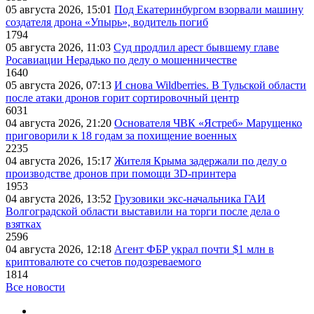
05 августа 2026, 15:01
Под Екатеринбургом взорвали машину
создателя дрона «Упырь», водитель погиб
1794
05 августа 2026, 11:03
Суд продлил арест бывшему главе
Росавиации Нерадько по делу о мошенничестве
1640
05 августа 2026, 07:13
И снова Wildberries. В Тульской области
после атаки дронов горит сортировочный центр
6031
04 августа 2026, 21:20
Основателя ЧВК «Ястреб» Марущенко
приговорили к 18 годам за похищение военных
2235
04 августа 2026, 15:17
Жителя Крыма задержали по делу о
производстве дронов при помощи 3D‑принтера
1953
04 августа 2026, 13:52
Грузовики экс-начальника ГАИ
Волгоградской области выставили на торги после дела о
взятках
2596
04 августа 2026, 12:18
Агент ФБР украл почти $1 млн в
криптовалюте со счетов подозреваемого
1814
Все новости