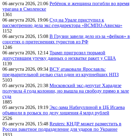
06 августа 2026, 21:06
Ребёнок и женщина погибли во время
урагана в Смоленске
1361
06 августа 2026, 19:06
Суд на Урале приступил к
рассмотрению дела экс-гендиректора «ВСМПО-Ависма»
1152
06 августа 2026, 15:08
В Грузии завели дело из-за «фейков» в
соцсетях о притеснениях туристов из РФ
1246
06 августа 2026, 12:14
Трамп пригрозил тюрьмой
допустившим утечку данных о нехватке ракет у США
1139
06 августа 2026, 09:34
ВСУ атаковали Ярославль:
предварительной целью стал один из крупнейших НПЗ
5103
05 августа 2026, 21:38
Московский экс-депутат Харадизе
получила 4 года колонии, но вышла на свободу прямо в зале
суда
1885
05 августа 2026, 19:19
Экс-зама Набиуллиной в ЦБ Исаева
объявили в розыск по делу хищения 4 млрд рублей
2526
05 августа 2026, 15:48
Reuters: КНДР может разместить в
России ракетное подразделение для ударов по Украине
1933