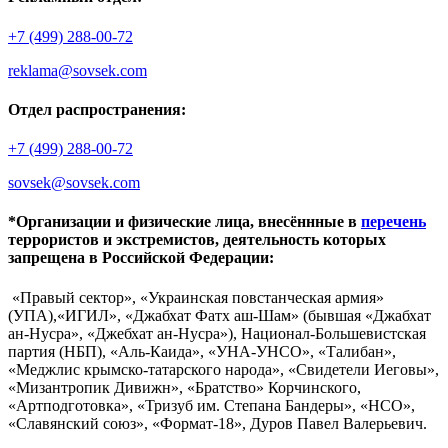
+7 (499) 288-00-72
reklama@sovsek.com
Отдел распространения:
+7 (499) 288-00-72
sovsek@sovsek.com
*Организации и физические лица, внесённные в
перечень
террористов и экстремистов, деятельность которых
запрещена в Российской Федерации:
«Правый сектор», «Украинская повстанческая армия»
(УПА),«ИГИЛ», «Джабхат Фатх аш-Шам» (бывшая «Джабхат
ан-Нусра», «Джебхат ан-Нусра»), Национал-Большевистская
партия (НБП), «Аль-Каида», «УНА-УНСО», «Талибан»,
«Меджлис крымско-татарского народа», «Свидетели Иеговы»,
«Мизантропик Дивижн», «Братство» Корчинского,
«Артподготовка», «Тризуб им. Степана Бандеры», «НСО»,
«Славянский союз», «Формат-18», Дуров Павел Валерьевич.