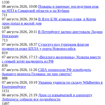
1330
08 августа 2026, 10:00
Пожары и раненые: последствия атак
на НПЗ в Самарской области и на Кубани
711
07 августа 2026, 20:34
В Ялте БЭК атаковал пляж, в Керчи
дрон попал в жилой дом
1439
07 августа 2026, 20:11
В Петербурге заочно арестовали Лидию
Невзорову
713
07 августа 2026, 18:37
Сухогруз под турецким флагом
подвергся атаке БПЛА у порта Новороссийск
819
07 августа 2026, 17:13
«Веселого молочника» Уолкера вместе
с семьей хотят выдворить из РФ
839
07 августа 2026, 11:20
США попросили РФ освободить
бывшего морпеха Гилмана: он при смерти?
888
07 августа 2026, 10:19
Украина ударила по складу Wildberries в
Екатеринбурге
1151
06 августа 2026, 21:19
Дрон со взрывчаткой в аэропорту
Лейпцига: собрали все подробности
1497