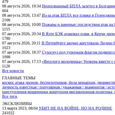
479
08 августа 2026, 19:34
Неопознанный БПЛА залетел в Болгарию 
604
08 августа 2026, 13:47
Из-за атак БПЛА все пляжи в Геленджик
2166
08 августа 2026, 10:00
Пожары и раненые: последствия атак на
1155
07 августа 2026, 20:34
В Ялте БЭК атаковал пляж, в Керчи дрон
1780
07 августа 2026, 20:11
В Петербурге заочно арестовали Лидию 
1023
07 августа 2026, 18:37
Сухогруз под турецким флагом подвергс
1098
07 августа 2026, 17:13
«Веселого молочника» Уолкера вместе с 
1128
Все новости
ГЛАВНЫЕ ТЕМЫ
космос
атака дронов, беспилотников, бпла
монархия, дворянств
личность известная / популярная / уважаемая / знаменитая / ис
преступления
мошенники
коррупция
миграционная политика,
Все теги
ЭКСКЛЮЗИВЫ
13 марта 2023, 08:04
УБИТ НЕ НА ВОЙНЕ, НО НА РОДИНЕ
241032