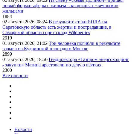
02 августа 2026, 09:22
На смену «схемы Долиной» пришёл
новый формат аферы с жильем – квартиры с «вечными»
жильцами
1884
02 августа 2026, 08:24
В результате атаки БПЛА на
Саратовскую область есть жертвы и пострадавшие, в
Самарской области горит склад Wildberries
2919
01 августа 2026, 21:02
Три человека погибли в результате
взрыва на Кудринской площади в Москве
2899
01 августа 2026, 18:50
Гендиректора «Газпром энергохолдинг
- закупки» Мазина арестовали по делу о взятках
2300
Все новости
Новости