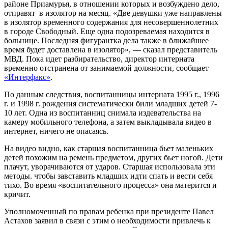
районе Приамурья, в отношении которых и возбуждено дело,
отправят в изолятор на месяц. «Две девушки уже направлены
в изолятор временного содержания для несовершеннолетних
в городе Свободный. Еще одна подозреваемая находится в
больнице. Последняя фигурантка дела также в ближайшее
время будет доставлена в изолятор», — сказал представитель
МВД. Пока идет разбирательство, директор интерната
временно отстранена от занимаемой должности, сообщает
«Интерфакс»
.
По данным следствия, воспитанницы интерната 1995 г., 1996
г. и 1998 г. рождения систематически били младших детей 7-
10 лет. Одна из воспитанниц снимала издевательства на
камеру мобильного телефона, а затем выкладывала видео в
интернет, ничего не опасаясь.
На видео видно, как старшая воспитанница бьет маленьких
детей похожим на ремень предметом, других бьет ногой. Дети
плачут, уворачиваются от ударов. Старшая использовала эти
методы. чтобы завставить младших идти спать и вести себя
тихо. Во время «воспитательного процесса» она матерится и
кричит.
Уполномоченный по правам ребенка при президенте Павел
Астахов заявил в связи с этим о необходимости привлечь к