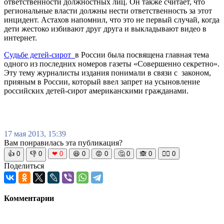
ответственности должностных лиц. Он также считает, что
региональные власти должны нести ответственность за этот
инцидент. Астахов напомнил, что это не первый случай, когда
дети жестоко избивают друг друга и выкладывают видео в
интернет.
Судьбе детей-сирот
в России была посвящена главная тема
одного из последних номеров газеты «Совершенно секретно».
Эту тему журналисты издания понимали в связи с законом,
прияным в России, который ввел запрет на усыновление
российских детей-сирот американскими гражданами.
17 мая 2013, 15:39
Вам понравилась эта публикация?
👍
0
👎
0
❤
0
😆
0
😡
0
🤔
0
🙈
0
🧘‍♀️
0
Поделиться
Комментарии