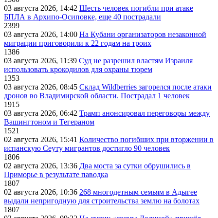
03 августа 2026, 14:42
Шесть человек погибли при атаке
БПЛА в Архипо-Осиповке, еще 40 пострадали
2399
03 августа 2026, 14:00
На Кубани организаторов незаконной
миграции приговорили к 22 годам на троих
1386
03 августа 2026, 11:39
Суд не разрешил властям Израиля
использовать крокодилов для охраны тюрем
1353
03 августа 2026, 08:45
Склад Wildberries загорелся после атаки
дронов во Владимирской области. Пострадал 1 человек
1915
03 августа 2026, 06:42
Трамп анонсировал переговоры между
Вашингтоном и Тегераном
1521
02 августа 2026, 15:41
Количество погибших при вторжении в
испанскую Сеуту мигрантов достигло 90 человек
1806
02 августа 2026, 13:36
Два моста за сутки обрушились в
Приморье в результате паводка
1807
02 августа 2026, 10:36
268 многодетным семьям в Адыгее
выдали непригодную для строительства землю на болотах
1807