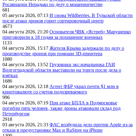
Росавиации Нерадько по делу о мошенничестве
681
05 августа 2026, 07:13
И снова Wildberries. В Тульской области
после атаки дронов горит сортировочный центр
4673
04 августа 2026, 21:20
Основателя ЧВК «Ястреб» Марущенко
приговорили к 18 годам за похищение военных
1133
04 августа 2026, 15:17
Жителя Крыма задержали по делу о
производстве дронов при помощи 3D‑принтера
1080
04 августа 2026, 13:52
Грузовики экс-начальника ГАИ
Волгоградской области выставили на торги после дела о
взятках
1686
04 августа 2026, 12:18
Агент ФБР украл почти $1 млн в
криптовалюте со счетов подозреваемого
996
04 августа 2026, 07:19
При атаке БПЛА в Подмосковье
погибли пять человек, также дроны атаковали склад под
Петербургом
2918
03 августа 2026, 21:33
ФАС возбудила дело против Apple из-за
отказа в предустановке Max и RuStore на iPhone
1300