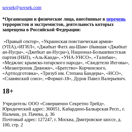
sovsek@sovsek.com
*Организации и физические лица, внесённные в
перечень
террористов и экстремистов, деятельность которых
запрещена в Российской Федерации:
«Правый сектор», «Украинская повстанческая армия»
(УПА),«ИГИЛ», «Джабхат Фатх аш-Шам» (бывшая «Джабхат
ан-Нусра», «Джебхат ан-Нусра»), Национал-Большевистская
партия (НБП), «Аль-Каида», «УНА-УНСО», «Талибан»,
«Меджлис крымско-татарского народа», «Свидетели Иеговы»,
«Мизантропик Дивижн», «Братство» Корчинского,
«Артподготовка», «Тризуб им. Степана Бандеры», «НСО»,
«Славянский союз», «Формат-18», Дуров Павел Валерьевич.
18+
Учредитель: ООО «Совершенно Секретно Трейд».
Юридический адрес: 360051, Кабардино-Балкарская Респ., г.
Нальчик, ул. Пачева, д. 36
Почтовый адрес: 127247, г. Москва, Дмитровское шоссе, д.
100, стр. 2