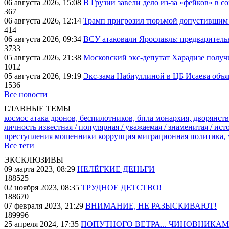
06 августа 2026, 15:08
В Грузии завели дело из-за «фейков» в с
367
06 августа 2026, 12:14
Трамп пригрозил тюрьмой допустившим 
414
06 августа 2026, 09:34
ВСУ атаковали Ярославль: предварител
3733
05 августа 2026, 21:38
Московский экс-депутат Харадизе получи
1012
05 августа 2026, 19:19
Экс-зама Набиуллиной в ЦБ Исаева объя
1536
Все новости
ГЛАВНЫЕ ТЕМЫ
космос
атака дронов, беспилотников, бпла
монархия, дворянств
личность известная / популярная / уважаемая / знаменитая / ис
преступления
мошенники
коррупция
миграционная политика,
Все теги
ЭКСКЛЮЗИВЫ
09 марта 2023, 08:29
НЕЛЁГКИЕ ДЕНЬГИ
188525
02 ноября 2023, 08:35
ТРУДНОЕ ДЕТСТВО!
188670
07 февраля 2023, 21:29
ВНИМАНИЕ, НЕ РАЗЫСКИВАЮТ!
189996
25 апреля 2024, 17:35
ПОПУТНОГО ВЕТРА... ЧИНОВНИКАМ