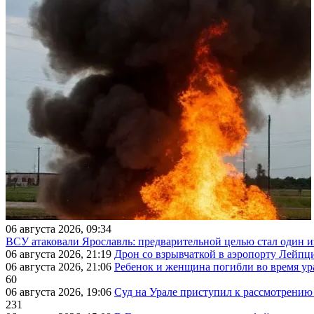
06 августа 2026, 09:34
ВСУ атаковали Ярославль: предварительной целью стал один
06 августа 2026, 21:19
Дрон со взрывчаткой в аэропорту Лейпци
06 августа 2026, 21:06
Ребенок и женщина погибли во время ур
60
06 августа 2026, 19:06
Суд на Урале приступил к рассмотрени
231