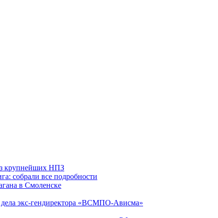
 из крупнейших НПЗ
га: собрали все подробности
агана в Смоленске
ю дела экс-гендиректора «ВСМПО-Ависма»