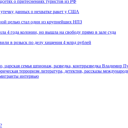
оцсетях о притеснениях туристов из РФ
утечку данных о нехватке ракет у США
ьной целью стал один из крупнейших НПЗ
ла 4 года колонии, но вышла на свободу прямо в зале суда
вили в розыск по делу хищения 4 млрд рублей
о, царская семья
шпионаж, разведка, контрразведка
Владимир П
торическая
терроризм
литература, детектив, рассказы
международ
 мигранты
интервью
?