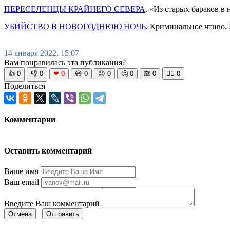
ПЕРЕСЕЛЕНЦЫ КРАЙНЕГО СЕВЕРА
. «Из старых бараков 
УБИЙСТВО В НОВОГОДНЮЮ НОЧЬ
. Криминальное чтиво. 
14 января 2022, 15:07
Вам понравилась эта публикация?
👍
0
👎
0
❤
0
😆
0
😡
0
🤔
0
🙈
0
🧘‍♀️
0
Поделиться
Комментарии
Оставить комментарий
Ваше имя
Ваш email
Введите Ваш комментарий
Отмена
Отправить