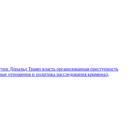
утин
Дональд Трамп
власть
организованная преступность
ные отношения и политика
расследования
криминал,