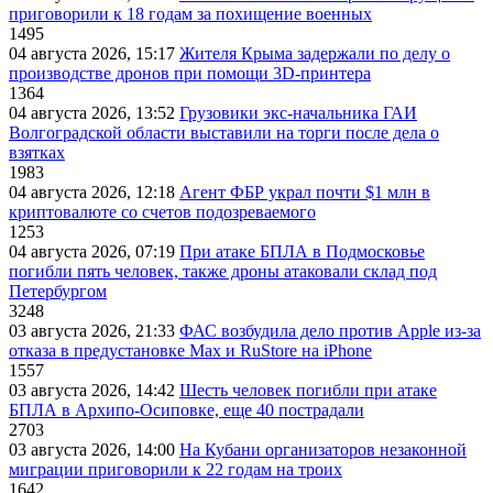
приговорили к 18 годам за похищение военных
1495
04 августа 2026, 15:17
Жителя Крыма задержали по делу о
производстве дронов при помощи 3D‑принтера
1364
04 августа 2026, 13:52
Грузовики экс-начальника ГАИ
Волгоградской области выставили на торги после дела о
взятках
1983
04 августа 2026, 12:18
Агент ФБР украл почти $1 млн в
криптовалюте со счетов подозреваемого
1253
04 августа 2026, 07:19
При атаке БПЛА в Подмосковье
погибли пять человек, также дроны атаковали склад под
Петербургом
3248
03 августа 2026, 21:33
ФАС возбудила дело против Apple из-за
отказа в предустановке Max и RuStore на iPhone
1557
03 августа 2026, 14:42
Шесть человек погибли при атаке
БПЛА в Архипо-Осиповке, еще 40 пострадали
2703
03 августа 2026, 14:00
На Кубани организаторов незаконной
миграции приговорили к 22 годам на троих
1642