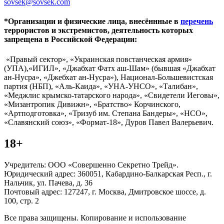
sovsek@sovsek.com
*Организации и физические лица, внесённные в
перечень
террористов и экстремистов, деятельность которых
запрещена в Российской Федерации:
«Правый сектор», «Украинская повстанческая армия»
(УПА),«ИГИЛ», «Джабхат Фатх аш-Шам» (бывшая «Джабхат
ан-Нусра», «Джебхат ан-Нусра»), Национал-Большевистская
партия (НБП), «Аль-Каида», «УНА-УНСО», «Талибан»,
«Меджлис крымско-татарского народа», «Свидетели Иеговы»,
«Мизантропик Дивижн», «Братство» Корчинского,
«Артподготовка», «Тризуб им. Степана Бандеры», «НСО»,
«Славянский союз», «Формат-18», Дуров Павел Валерьевич.
18+
Учредитель: ООО «Совершенно Секретно Трейд».
Юридический адрес: 360051, Кабардино-Балкарская Респ., г.
Нальчик, ул. Пачева, д. 36
Почтовый адрес: 127247, г. Москва, Дмитровское шоссе, д.
100, стр. 2
Все права защищены. Копирование и использование