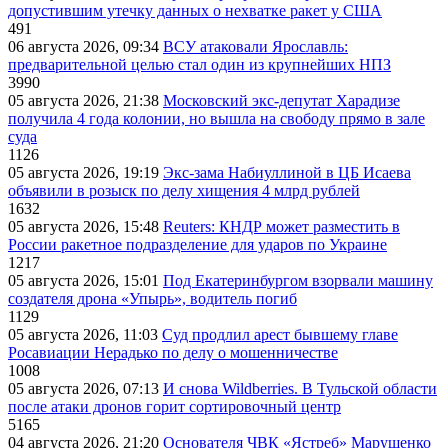
допустившим утечку данных о нехватке ракет у США
491
06 августа 2026, 09:34
ВСУ атаковали Ярославль:
предварительной целью стал один из крупнейших НПЗ
3990
05 августа 2026, 21:38
Московский экс-депутат Харадизе
получила 4 года колонии, но вышла на свободу прямо в зале
суда
1126
05 августа 2026, 19:19
Экс-зама Набиуллиной в ЦБ Исаева
объявили в розыск по делу хищения 4 млрд рублей
1632
05 августа 2026, 15:48
Reuters: КНДР может разместить в
России ракетное подразделение для ударов по Украине
1217
05 августа 2026, 15:01
Под Екатеринбургом взорвали машину
создателя дрона «Упырь», водитель погиб
1129
05 августа 2026, 11:03
Суд продлил арест бывшему главе
Росавиации Нерадько по делу о мошенничестве
1008
05 августа 2026, 07:13
И снова Wildberries. В Тульской области
после атаки дронов горит сортировочный центр
5165
04 августа 2026, 21:20
Основателя ЧВК «Ястреб» Марущенко