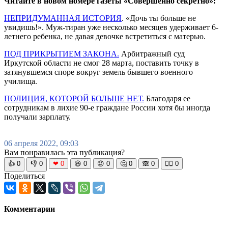
Читайте в новом номере газеты «Совершенно секретно»:
НЕПРИДУМАННАЯ ИСТОРИЯ
. «Дочь ты больше не
увидишь!». Муж-тиран уже несколько месяцев удерживает 6-
летнего ребенка, не давая девочке встретиться с матерью.
ПОД ПРИКРЫТИЕМ ЗАКОНА.
Арбитражный суд
Иркутской области не смог 28 марта, поставить точку в
затянувшемся споре вокруг земель бывшего военного
училища.
ПОЛИЦИЯ, КОТОРОЙ БОЛЬШЕ НЕТ.
Благодаря ее
сотрудникам в лихие 90­-е граждане России хотя бы иногда
получали зарплату.
06 апреля 2022, 09:03
Вам понравилась эта публикация?
👍
0
👎
0
❤
0
😆
0
😡
0
🤔
0
🙈
0
🧘‍♀️
0
Поделиться
Комментарии