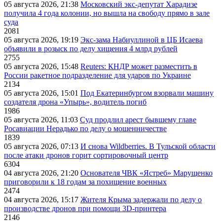
05 августа 2026, 21:38
Московский экс-депутат Харадизе
получила 4 года колонии, но вышла на свободу прямо в зале
суда
2081
05 августа 2026, 19:19
Экс-зама Набиуллиной в ЦБ Исаева
объявили в розыск по делу хищения 4 млрд рублей
2755
05 августа 2026, 15:48
Reuters: КНДР может разместить в
России ракетное подразделение для ударов по Украине
2134
05 августа 2026, 15:01
Под Екатеринбургом взорвали машину
создателя дрона «Упырь», водитель погиб
1986
05 августа 2026, 11:03
Суд продлил арест бывшему главе
Росавиации Нерадько по делу о мошенничестве
1839
05 августа 2026, 07:13
И снова Wildberries. В Тульской области
после атаки дронов горит сортировочный центр
6304
04 августа 2026, 21:20
Основателя ЧВК «Ястреб» Марущенко
приговорили к 18 годам за похищение военных
2474
04 августа 2026, 15:17
Жителя Крыма задержали по делу о
производстве дронов при помощи 3D‑принтера
2146