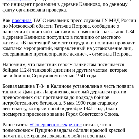
что инцидент произошел в деревне Калиново, по данному
факту организована проверка.
Как
пояснила
ТАСС начальник пресс-службы ГУ МВД России
по Московской области Татьяна Петрова, сообщение о
нанесении фашисткой свастики на памятный знак - танк Т-34
в деревне Калиново поступило в полицию от местного
жителя. «В настоящий момент сотрудники полиции проводят
комплекс мероприятий, направленный на установление лиц,
совершивших противоправное деяние», - отметила Петрова.
Напомним, что памятник героям-танкистам посвящается
бойцам 112-й танковой дивизии и другим частям, которые
вели бои под Серпуховом осенью 1941 года.
Боевая машина Т-34 в Калинове установлена в честь подвига
танкиста Дмитрия Лавриненко, который держался против
превосходных сил противника до подхода бойцов
истребительного батальона. 5 мая 1990 года старшему
лейтенанту, который погиб в декабре 1941 года, было
посмертно присвоено звание Героя Советского Союза.
Ранее газета
«Совершенно секретно»
писала, что в
подмосковном Пущино вандалы облили красной краской
памятник ветеранам локальных войн и военных