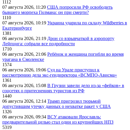
1112
07 августа 2026, 11:20
США попросили РФ освободить
бывшего морпеха Гилмана: он при смерти?
1110
07 августа 2026, 10:19
Украина ударила по складу Wildberries в
Екатеринбурге
1381
06 августа 2026, 21:19
Дрон со взрывчаткой в аэропорту
Лейпцига: собрали все подробности
1710
06 августа 2026, 21:06
Ребёнок и женщина погибли во время
урагана в Смоленске
1574
06 августа 2026, 19:06
Суд на Урале приступил к
рассмотрению дела экс-гендиректора «ВСМПО-Ависма»
1361
06 августа 2026, 15:08
В Грузии завели дело из-за «фейков» в
соцсетях о притеснениях туристов из РФ
1440
06 августа 2026, 12:14
Трамп пригрозил тюрьмой
допустившим утечку данных о нехватке ракет у США
1326
06 августа 2026, 09:34
ВСУ атаковали Ярославль:
предварительной целью стал один из крупнейших НПЗ
5319