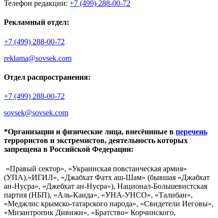
Телефон редакции:
+7 (499) 288-00-72
Рекламный отдел:
+7 (499) 288-00-72
reklama@sovsek.com
Отдел распространения:
+7 (499) 288-00-72
sovsek@sovsek.com
*Организации и физические лица, внесённные в
перечень
террористов и экстремистов, деятельность которых
запрещена в Российской Федерации:
«Правый сектор», «Украинская повстанческая армия»
(УПА),«ИГИЛ», «Джабхат Фатх аш-Шам» (бывшая «Джабхат
ан-Нусра», «Джебхат ан-Нусра»), Национал-Большевистская
партия (НБП), «Аль-Каида», «УНА-УНСО», «Талибан»,
«Меджлис крымско-татарского народа», «Свидетели Иеговы»,
«Мизантропик Дивижн», «Братство» Корчинского,