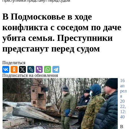
Преступники предстанут перед судом
В Подмосковье в ходе
конфликта с соседом по даче
убита семья. Преступники
предстанут перед судом
Поделиться
Подписаться на обновления
16
ап
рел
я
20
22,
12:
40
В