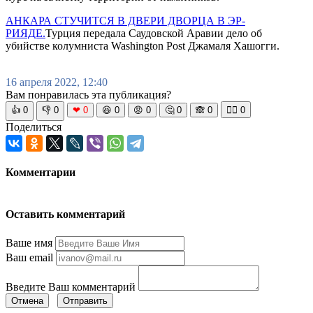
АНКАРА СТУЧИТСЯ В ДВЕРИ ДВОРЦА В ЭР-
РИЯДЕ.
Турция передала Саудовской Аравии дело об
убийстве колумниста Washington Post Джамаля Хашогги.
16 апреля 2022, 12:40
Вам понравилась эта публикация?
👍
0
👎
0
❤
0
😆
0
😡
0
🤔
0
🙈
0
🧘‍♀️
0
Поделиться
Комментарии
Оставить комментарий
Ваше имя
Ваш email
Введите Ваш комментарий
Отмена
Отправить