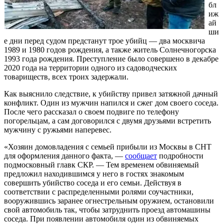
бл
иж
ай
ши
е дни перед судом предстанут трое убийц — два москвича
1989 и 1980 годов рождения, а также житель Солнечногорска
1993 года рождения. Преступление было совершено в декабре
2020 года на территории одного из садоводческих
товариществ, всех троих задержали.
Как выяснило следствие, к убийству привел затяжной дачный
конфликт. Один из мужчин напился и сжег дом своего соседа.
После чего рассказал о своем подвиге по телефону
погорельцам, а сам договорился с двумя друзьями встретить
мужчину с ружьями наперевес.
«Хозяин домовладения с семьей прибыли из Москвы в СНТ
для оформления данного факта, —
сообщает
подробности
подмосковный главк СКР. — Тем временем обвиняемый
предложил находившимся у него в гостях знакомым
совершить убийство соседа и его семьи. Действуя в
соответствии с распределенными ролями соучастники,
вооружившись заранее огнестрельным оружием, остановили
свой автомобиль так, чтобы затруднить проезд автомашины
соседа. При появлении автомобиля один из обвиняемых