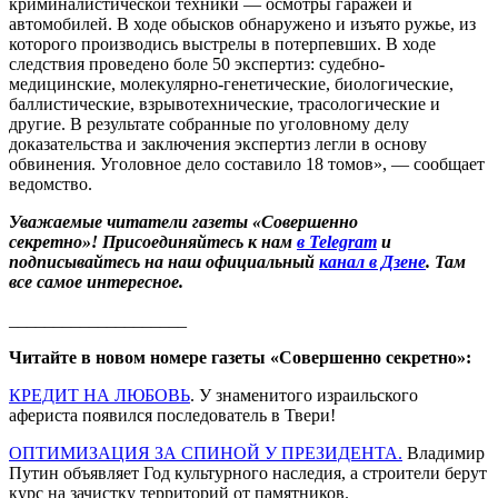
криминалистической техники — осмотры гаражей и
автомобилей. В ходе обысков обнаружено и изъято ружье, из
которого производись выстрелы в потерпевших. В ходе
следствия проведено боле 50 экспертиз: судебно-
медицинские, молекулярно-генетические, биологические,
баллистические, взрывотехнические, трасологические и
другие. В результате собранные по уголовному делу
доказательства и заключения экспертиз легли в основу
обвинения. Уголовное дело составило 18 томов», — сообщает
ведомство.
Уважаемые читатели газеты «Совершенно
секретно»! Присоединяйтесь к нам
в Telegram
и
подписывайтесь на наш официальный
канал в Дзене
. Там
все самое интересное.
____________________
Читайте в новом номере газеты «Совершенно секретно»:
КРЕДИТ НА ЛЮБОВЬ
. У знаменитого израильского
афериста появился последователь в Твери!
ОПТИМИЗАЦИЯ ЗА СПИНОЙ У ПРЕЗИДЕНТА.
Владимир
Путин объявляет Год культурного наследия, а строители берут
курс на зачистку территорий от памятников.