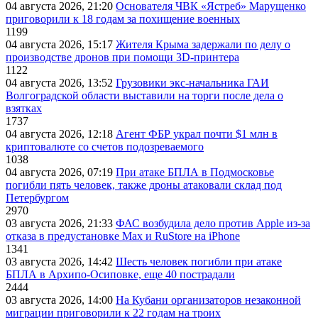
04 августа 2026, 21:20
Основателя ЧВК «Ястреб» Марущенко
приговорили к 18 годам за похищение военных
1199
04 августа 2026, 15:17
Жителя Крыма задержали по делу о
производстве дронов при помощи 3D‑принтера
1122
04 августа 2026, 13:52
Грузовики экс-начальника ГАИ
Волгоградской области выставили на торги после дела о
взятках
1737
04 августа 2026, 12:18
Агент ФБР украл почти $1 млн в
криптовалюте со счетов подозреваемого
1038
04 августа 2026, 07:19
При атаке БПЛА в Подмосковье
погибли пять человек, также дроны атаковали склад под
Петербургом
2970
03 августа 2026, 21:33
ФАС возбудила дело против Apple из-за
отказа в предустановке Max и RuStore на iPhone
1341
03 августа 2026, 14:42
Шесть человек погибли при атаке
БПЛА в Архипо-Осиповке, еще 40 пострадали
2444
03 августа 2026, 14:00
На Кубани организаторов незаконной
миграции приговорили к 22 годам на троих