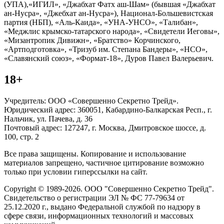
(УПА),«ИГИЛ», «Джабхат Фатх аш-Шам» (бывшая «Джабхат
ан-Нусра», «Джебхат ан-Нусра»), Национал-Большевистская
партия (НБП), «Аль-Каида», «УНА-УНСО», «Талибан»,
«Меджлис крымско-татарского народа», «Свидетели Иеговы»,
«Мизантропик Дивижн», «Братство» Корчинского,
«Артподготовка», «Тризуб им. Степана Бандеры», «НСО»,
«Славянский союз», «Формат-18», Дуров Павел Валерьевич.
18+
Учредитель: ООО «Совершенно Секретно Трейд».
Юридический адрес: 360051, Кабардино-Балкарская Респ., г.
Нальчик, ул. Пачева, д. 36
Почтовый адрес: 127247, г. Москва, Дмитровское шоссе, д.
100, стр. 2
Все права защищены. Копирование и использование
материалов запрещено, частичное цитирование возможно
только при условии гиперссылки на сайт.
Copyright © 1989-2026. ООО "Совершенно Секретно Трейд".
Свидетельство о регистрации ЭЛ № ФС 77-79634 от
25.12.2020 г., выдано Федеральной службой по надзору в
сфере связи, информационных технологий и массовых