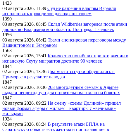
1423
03 августа 2026, 11:39
Суд не разрешил властям Израиля
использовать крокодилов для охраны тюрем
1390
03 августа 2026, 08:45
Склад Wildberries загорелся после атаки
дронов во Владимирской области. Пострадал 1 человек
1956
03 августа 2026, 06:42
Трамп анонсировал переговоры между
Вашингтоном и Тегераном
1563
02 августа 2026, 15:41
Количество погибших при вторжении в
испанскую Сеуту мигрантов достигло 90 человек
1844
02 августа 2026, 13:36
Два моста за сутки обрушились в
Приморье в результате паводка
1847
02 августа 2026, 10:36
268 многодетным семьям в Адыгее
выдали непригодную для строительства землю на болотах
1847
02 августа 2026, 09:22
На смену «схемы Долиной» пришёл
новый формат аферы с жильем – квартиры с «вечными»
жильцами
1924
02 августа 2026, 08:24
В результате атаки БПЛА на
Саратовскую область есть жертвы и пострадавшие, в