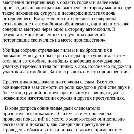
выстрелил потерпевшему в область головы и далее начал
производить неоднократные выстрелы в сторону машины, где
также находились супруга и несовершеннолетняя дочь
потерпевшего. Когда машина потерпевшего совершила
столкновение с автомобилем обвиняемых, один из них также
совершил выстрел через окно в сторону автомобиля. В
результате многочисленных полученных ранений
потерпевшие скончались на месте происшествия».
Убийцы собрали стреляные гильзы и выбросили их в
ближайшем лесу, чтобы скрыть следы преступления. Потом
отогнали автомобиль погибших к заброшенному дачному
участку, перенесли тела погибших в дом, после чего подожгли
участок и автомобиль. Затем скрылись с места происшествия.
Преступников задержали по горячим следам. Все трое
обвиняются в зависимости от роли каждого в убийстве двух и
более лиц группой по предварительному сговору, поджоге,
незаконном изготовлении оружия и других преступлениях.
«В ходе допроса обвиняемые дали следователю
признательные показания. С их участием проведены
проверки показаний на месте, в ходе которых они детально
рассказали и показали, как совершали преступление.
Проведены обыски в их жилищах, а также с применением