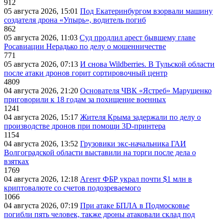
912
05 августа 2026, 15:01
Под Екатеринбургом взорвали машину
создателя дрона «Упырь», водитель погиб
862
05 августа 2026, 11:03
Суд продлил арест бывшему главе
Росавиации Нерадько по делу о мошенничестве
771
05 августа 2026, 07:13
И снова Wildberries. В Тульской области
после атаки дронов горит сортировочный центр
4809
04 августа 2026, 21:20
Основателя ЧВК «Ястреб» Марущенко
приговорили к 18 годам за похищение военных
1241
04 августа 2026, 15:17
Жителя Крыма задержали по делу о
производстве дронов при помощи 3D‑принтера
1154
04 августа 2026, 13:52
Грузовики экс-начальника ГАИ
Волгоградской области выставили на торги после дела о
взятках
1769
04 августа 2026, 12:18
Агент ФБР украл почти $1 млн в
криптовалюте со счетов подозреваемого
1066
04 августа 2026, 07:19
При атаке БПЛА в Подмосковье
погибли пять человек, также дроны атаковали склад под