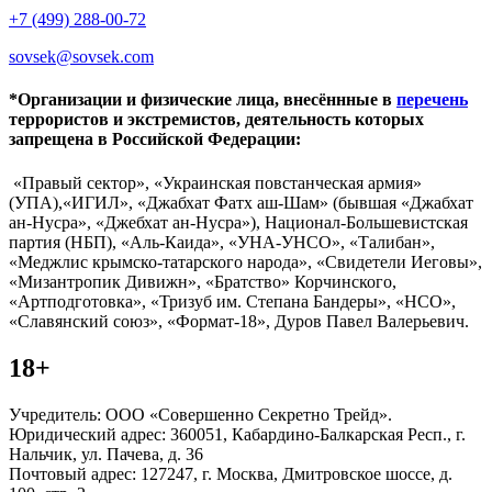
+7 (499) 288-00-72
sovsek@sovsek.com
*Организации и физические лица, внесённные в
перечень
террористов и экстремистов, деятельность которых
запрещена в Российской Федерации:
«Правый сектор», «Украинская повстанческая армия»
(УПА),«ИГИЛ», «Джабхат Фатх аш-Шам» (бывшая «Джабхат
ан-Нусра», «Джебхат ан-Нусра»), Национал-Большевистская
партия (НБП), «Аль-Каида», «УНА-УНСО», «Талибан»,
«Меджлис крымско-татарского народа», «Свидетели Иеговы»,
«Мизантропик Дивижн», «Братство» Корчинского,
«Артподготовка», «Тризуб им. Степана Бандеры», «НСО»,
«Славянский союз», «Формат-18», Дуров Павел Валерьевич.
18+
Учредитель: ООО «Совершенно Секретно Трейд».
Юридический адрес: 360051, Кабардино-Балкарская Респ., г.
Нальчик, ул. Пачева, д. 36
Почтовый адрес: 127247, г. Москва, Дмитровское шоссе, д.