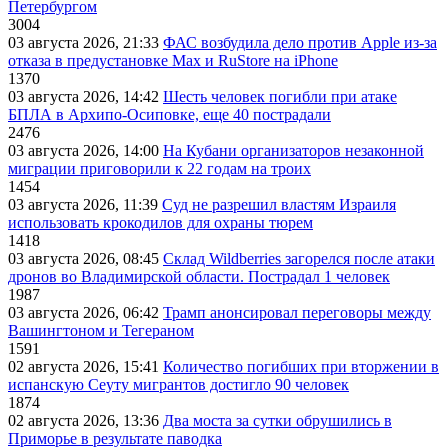
Петербургом
3004
03 августа 2026, 21:33
ФАС возбудила дело против Apple из-за
отказа в предустановке Max и RuStore на iPhone
1370
03 августа 2026, 14:42
Шесть человек погибли при атаке
БПЛА в Архипо-Осиповке, еще 40 пострадали
2476
03 августа 2026, 14:00
На Кубани организаторов незаконной
миграции приговорили к 22 годам на троих
1454
03 августа 2026, 11:39
Суд не разрешил властям Израиля
использовать крокодилов для охраны тюрем
1418
03 августа 2026, 08:45
Склад Wildberries загорелся после атаки
дронов во Владимирской области. Пострадал 1 человек
1987
03 августа 2026, 06:42
Трамп анонсировал переговоры между
Вашингтоном и Тегераном
1591
02 августа 2026, 15:41
Количество погибших при вторжении в
испанскую Сеуту мигрантов достигло 90 человек
1874
02 августа 2026, 13:36
Два моста за сутки обрушились в
Приморье в результате паводка