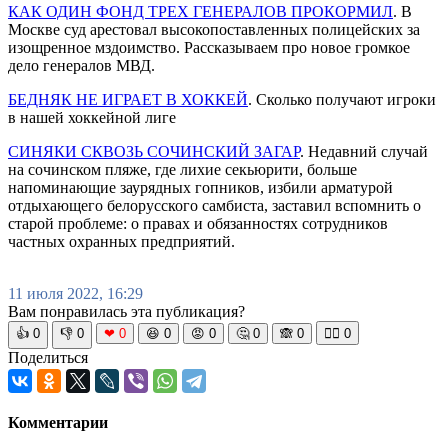
КАК ОДИН ФОНД ТРЕХ ГЕНЕРАЛОВ ПРОКОРМИЛ
. В
Москве суд арестовал высокопоставленных полицейских за
изощренное мздоимство. Рассказываем про новое громкое
дело генералов МВД.
БЕДНЯК НЕ ИГРАЕТ В ХОККЕЙ
. Сколько получают игроки
в нашей хоккейной лиге
СИНЯКИ СКВОЗЬ СОЧИНСКИЙ ЗАГАР
. Недавний случай
на сочинском пляже, где лихие секьюрити, больше
напоминающие заурядных гопников, избили арматурой
отдыхающего белорусского самбиста, заставил вспомнить о
старой проблеме: о правах и обязанностях сотрудников
частных охранных предприятий.
11 июля 2022, 16:29
Вам понравилась эта публикация?
👍
0
👎
0
❤
0
😆
0
😡
0
🤔
0
🙈
0
🧘‍♀️
0
Поделиться
Комментарии