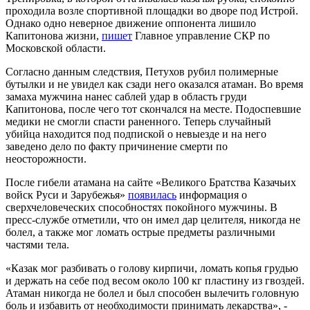
проходила возле спортивной площадки во дворе под Истрой.
Однако одно неверное движение оппонента лишило
Капитонова жизни,
пишет
Главное управление СКР по
Московской области.
Согласно данным следствия, Петухов рубил полимерные
бутылки и не увидел как сзади него оказался атаман. Во время
замаха мужчина нанес саблей удар в область груди
Капитонова, после чего тот скончался на месте. Подоспевшие
медики не смогли спасти раненного. Теперь случайный
убийца находится под подпиской о невыезде и на него
заведено дело по факту причинение смерти по
неосторожности.
После гибели атамана на сайте «Великого Братства Казачьих
войск Руси и Зарубежья»
появилась
информация о
сверхчеловеческих способностях покойного мужчины. В
пресс-службе отметили, что он имел дар целителя, никогда не
болел, а также мог ломать острые предметы различными
частями тела.
«Казак мог разбивать о голову кирпичи, ломать копья грудью
и держать на себе под весом около 100 кг пластину из гвоздей.
Атаман никогда не болел и был способен вылечить головную
боль и избавить от необходимости принимать лекарства», -