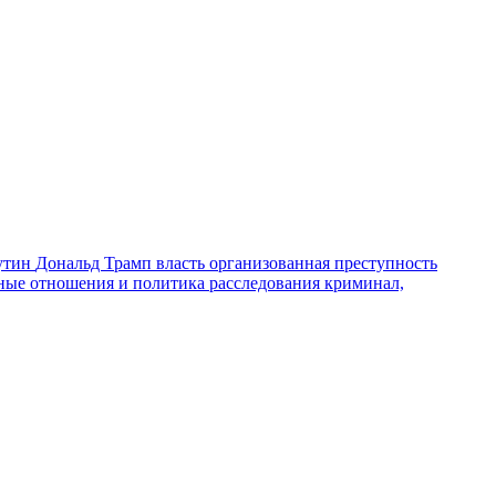
утин
Дональд Трамп
власть
организованная преступность
ные отношения и политика
расследования
криминал,