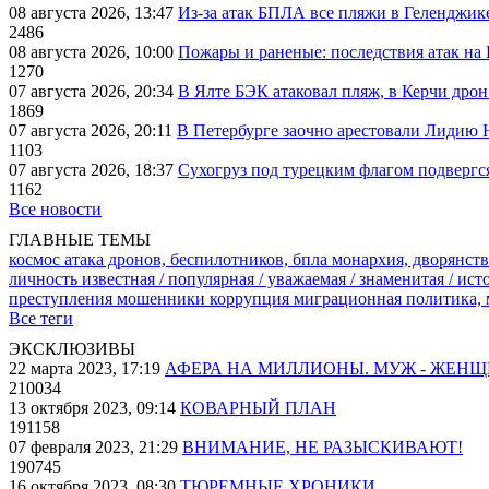
08 августа 2026, 13:47
Из-за атак БПЛА все пляжи в Геленджик
2486
08 августа 2026, 10:00
Пожары и раненые: последствия атак на
1270
07 августа 2026, 20:34
В Ялте БЭК атаковал пляж, в Керчи дрон
1869
07 августа 2026, 20:11
В Петербурге заочно арестовали Лидию 
1103
07 августа 2026, 18:37
Сухогруз под турецким флагом подвергс
1162
Все новости
ГЛАВНЫЕ ТЕМЫ
космос
атака дронов, беспилотников, бпла
монархия, дворянств
личность известная / популярная / уважаемая / знаменитая / ис
преступления
мошенники
коррупция
миграционная политика,
Все теги
ЭКСКЛЮЗИВЫ
22 марта 2023, 17:19
АФЕРА НА МИЛЛИОНЫ. МУЖ - ЖЕН
210034
13 октября 2023, 09:14
КОВАРНЫЙ ПЛАН
191158
07 февраля 2023, 21:29
ВНИМАНИЕ, НЕ РАЗЫСКИВАЮТ!
190745
16 октября 2023, 08:30
ТЮРЕМНЫЕ ХРОНИКИ