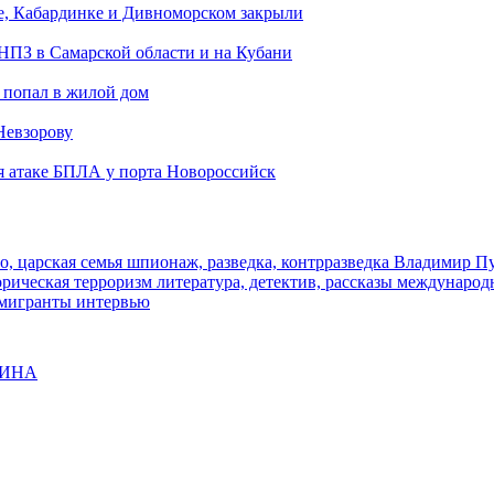
е, Кабардинке и Дивноморском закрыли
 НПЗ в Самарской области и на Кубани
 попал в жилой дом
Невзорову
я атаке БПЛА у порта Новороссийск
о, царская семья
шпионаж, разведка, контрразведка
Владимир П
торическая
терроризм
литература, детектив, рассказы
международ
 мигранты
интервью
ЩИНА