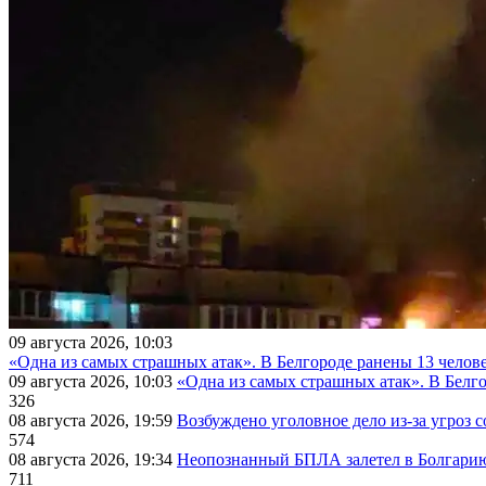
09 августа 2026, 10:03
«Одна из самых страшных атак». В Белгороде ранены 13 челове
09 августа 2026, 10:03
«Одна из самых страшных атак». В Белго
326
08 августа 2026, 19:59
Возбуждено уголовное дело из-за угроз 
574
08 августа 2026, 19:34
Неопознанный БПЛА залетел в Болгарию 
711