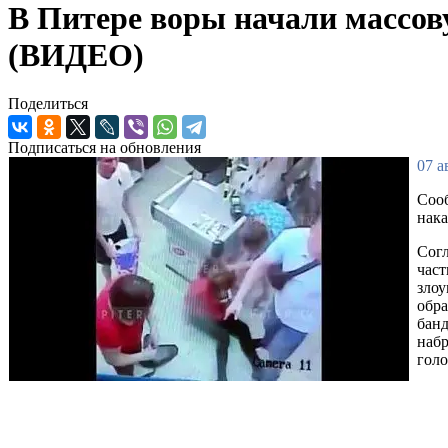
В Питере воры начали массов
(ВИДЕО)
Поделиться
Подписаться на обновления
07 а
Сооб
нак
Согл
част
злоу
обра
банд
набр
голо