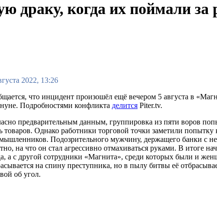
ую драку, когда их поймали за
вгуста 2022, 13:26
щается, что инцидент произошёл ещё вечером 5 августа в «Магн
ануне. Подробностями конфликта
делится
Piter.tv.
асно предварительным данным, группировка из пяти воров поп
ь товаров. Однако работники торговой точки заметили попытку 
мышленников. Подозрительного мужчину, держащего банки с не
тно, на что он стал агрессивно отмахиваться руками. В итоге на
а, а с другой сотрудники «Магнита», среди которых были и жен
асывается на спину преступника, но в пылу битвы её отбрасывае
вой об угол.