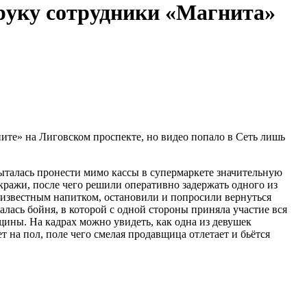
 руку сотрудники «Магнита»
ите» на Лиговском проспекте, но видео попало в Сеть лишь
ыталась пронести мимо кассы в супермаркете значительную
кражи, после чего решили оперативно задержать одного из
известным напитком, остановили и попросили вернуться
чалась бойня, в которой с одной стороны приняла участие вся
щины. На кадрах можно увидеть, как одна из девушек
т на пол, поле чего смелая продавщица отлетает и бьётся