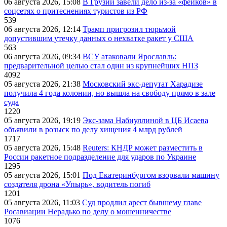
06 августа 2026, 15:08
В Грузии завели дело из-за «фейков» в
соцсетях о притеснениях туристов из РФ
539
06 августа 2026, 12:14
Трамп пригрозил тюрьмой
допустившим утечку данных о нехватке ракет у США
563
06 августа 2026, 09:34
ВСУ атаковали Ярославль:
предварительной целью стал один из крупнейших НПЗ
4092
05 августа 2026, 21:38
Московский экс-депутат Харадизе
получила 4 года колонии, но вышла на свободу прямо в зале
суда
1220
05 августа 2026, 19:19
Экс-зама Набиуллиной в ЦБ Исаева
объявили в розыск по делу хищения 4 млрд рублей
1717
05 августа 2026, 15:48
Reuters: КНДР может разместить в
России ракетное подразделение для ударов по Украине
1295
05 августа 2026, 15:01
Под Екатеринбургом взорвали машину
создателя дрона «Упырь», водитель погиб
1201
05 августа 2026, 11:03
Суд продлил арест бывшему главе
Росавиации Нерадько по делу о мошенничестве
1076