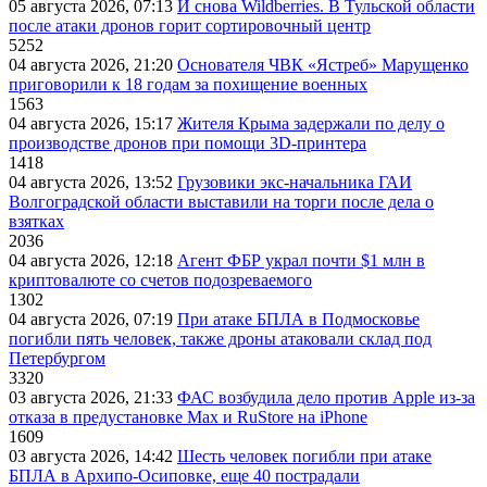
05 августа 2026, 07:13
И снова Wildberries. В Тульской области
после атаки дронов горит сортировочный центр
5252
04 августа 2026, 21:20
Основателя ЧВК «Ястреб» Марущенко
приговорили к 18 годам за похищение военных
1563
04 августа 2026, 15:17
Жителя Крыма задержали по делу о
производстве дронов при помощи 3D‑принтера
1418
04 августа 2026, 13:52
Грузовики экс-начальника ГАИ
Волгоградской области выставили на торги после дела о
взятках
2036
04 августа 2026, 12:18
Агент ФБР украл почти $1 млн в
криптовалюте со счетов подозреваемого
1302
04 августа 2026, 07:19
При атаке БПЛА в Подмосковье
погибли пять человек, также дроны атаковали склад под
Петербургом
3320
03 августа 2026, 21:33
ФАС возбудила дело против Apple из-за
отказа в предустановке Max и RuStore на iPhone
1609
03 августа 2026, 14:42
Шесть человек погибли при атаке
БПЛА в Архипо-Осиповке, еще 40 пострадали