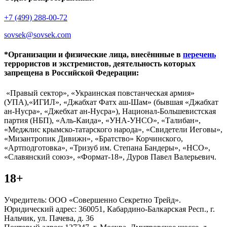
+7 (499) 288-00-72
sovsek@sovsek.com
*Организации и физические лица, внесённные в
перечень
террористов и экстремистов, деятельность которых
запрещена в Российской Федерации:
«Правый сектор», «Украинская повстанческая армия»
(УПА),«ИГИЛ», «Джабхат Фатх аш-Шам» (бывшая «Джабхат
ан-Нусра», «Джебхат ан-Нусра»), Национал-Большевистская
партия (НБП), «Аль-Каида», «УНА-УНСО», «Талибан»,
«Меджлис крымско-татарского народа», «Свидетели Иеговы»,
«Мизантропик Дивижн», «Братство» Корчинского,
«Артподготовка», «Тризуб им. Степана Бандеры», «НСО»,
«Славянский союз», «Формат-18», Дуров Павел Валерьевич.
18+
Учредитель: ООО «Совершенно Секретно Трейд».
Юридический адрес: 360051, Кабардино-Балкарская Респ., г.
Нальчик, ул. Пачева, д. 36