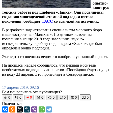
опытно-
конструк
торские работы под шифром «Лайка». Они посвящены
созданию многоцелевой атомной подлодки пятого
поколения, сообщает
ТАСС
со ссылкой на источник.
В разработке задействованы специалисты морского бюро
машиностроения «Малахит». По данным источника,
компания в конце 2018 года завершила научно-
исследовательскую работу под шифром «Хаски», где был
определен облик подлодки.
Эксперты из военных ведомств одобрили указанный проект.
На прошлой неделе сообщалось, что первый носитель
необитаемых подводных аппаратов «Посейдон» будет спущен
на воду 23 апреля. Это произойдет в Северодвинске.
17 апреля 2019, 09:16
Вам понравилась эта публикация?
👍
0
👎
0
❤
0
😆
0
😡
0
🤔
0
🙈
0
🧘‍♀️
0
Поделиться