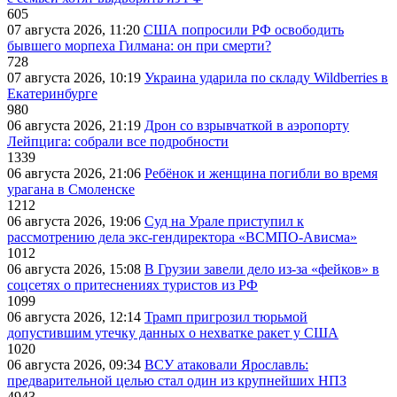
605
07 августа 2026, 11:20
США попросили РФ освободить
бывшего морпеха Гилмана: он при смерти?
728
07 августа 2026, 10:19
Украина ударила по складу Wildberries в
Екатеринбурге
980
06 августа 2026, 21:19
Дрон со взрывчаткой в аэропорту
Лейпцига: собрали все подробности
1339
06 августа 2026, 21:06
Ребёнок и женщина погибли во время
урагана в Смоленске
1212
06 августа 2026, 19:06
Суд на Урале приступил к
рассмотрению дела экс-гендиректора «ВСМПО-Ависма»
1012
06 августа 2026, 15:08
В Грузии завели дело из-за «фейков» в
соцсетях о притеснениях туристов из РФ
1099
06 августа 2026, 12:14
Трамп пригрозил тюрьмой
допустившим утечку данных о нехватке ракет у США
1020
06 августа 2026, 09:34
ВСУ атаковали Ярославль:
предварительной целью стал один из крупнейших НПЗ
4943