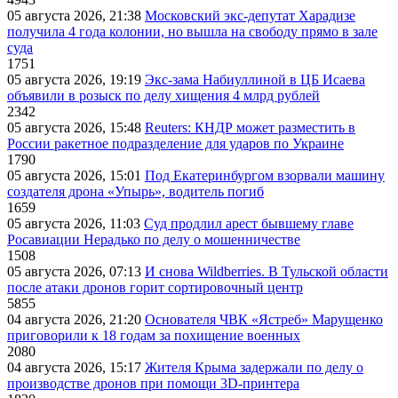
05 августа 2026, 21:38
Московский экс-депутат Харадизе
получила 4 года колонии, но вышла на свободу прямо в зале
суда
1751
05 августа 2026, 19:19
Экс-зама Набиуллиной в ЦБ Исаева
объявили в розыск по делу хищения 4 млрд рублей
2342
05 августа 2026, 15:48
Reuters: КНДР может разместить в
России ракетное подразделение для ударов по Украине
1790
05 августа 2026, 15:01
Под Екатеринбургом взорвали машину
создателя дрона «Упырь», водитель погиб
1659
05 августа 2026, 11:03
Суд продлил арест бывшему главе
Росавиации Нерадько по делу о мошенничестве
1508
05 августа 2026, 07:13
И снова Wildberries. В Тульской области
после атаки дронов горит сортировочный центр
5855
04 августа 2026, 21:20
Основателя ЧВК «Ястреб» Марущенко
приговорили к 18 годам за похищение военных
2080
04 августа 2026, 15:17
Жителя Крыма задержали по делу о
производстве дронов при помощи 3D‑принтера