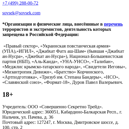
+7 (499) 288-00-72
sovsek@sovsek.com
*Организации и физические лица, внесённные в
перечень
террористов и экстремистов, деятельность которых
запрещена в Российской Федерации:
«Правый сектор», «Украинская повстанческая армия»
(УПА),«ИГИЛ», «Джабхат Фатх аш-Шам» (бывшая «Джабхат
ан-Нусра», «Джебхат ан-Нусра»), Национал-Большевистская
партия (НБП), «Аль-Каида», «УНА-УНСО», «Талибан»,
«Меджлис крымско-татарского народа», «Свидетели Иеговы»,
«Мизантропик Дивижн», «Братство» Корчинского,
«Артподготовка», «Тризуб им. Степана Бандеры», «НСО»,
«Славянский союз», «Формат-18», Дуров Павел Валерьевич.
18+
Учредитель: ООО «Совершенно Секретно Трейд».
Юридический адрес: 360051, Кабардино-Балкарская Респ., г.
Нальчик, ул. Пачева, д. 36
Почтовый адрес: 127247, г. Москва, Дмитровское шоссе, д.
100, стр. 2