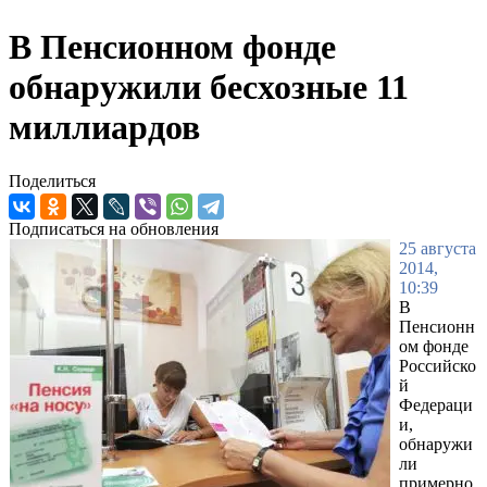
В Пенсионном фонде
обнаружили бесхозные 11
миллиардов
Поделиться
Подписаться на обновления
25 августа
2014,
10:39
В
Пенсионн
ом фонде
Российско
й
Федераци
и,
обнаружи
ли
примерно