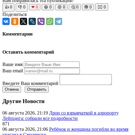
Вам понравилась эта публикация?
👍
0
👎
0
❤
0
😆
0
😡
0
🤔
0
🙈
0
🧘‍♀️
0
Поделиться
Комментарии
Оставить комментарий
Ваше имя
Ваш email
Введите Ваш комментарий
Отмена
Отправить
Другие Новости
06 августа 2026, 21:19
Дрон со взрывчаткой в аэропорту
Лейпцига: собрали все подробности
871
06 августа 2026, 21:06
Ребёнок и женщина погибли во время
урагана в Смоленске