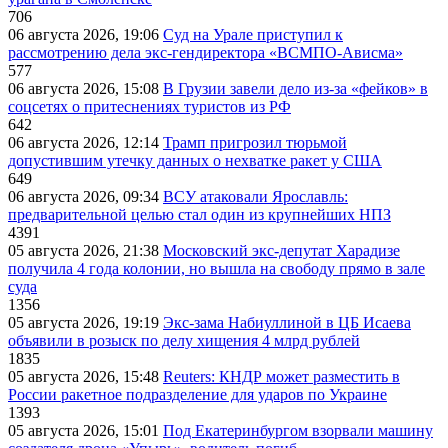
706
06 августа 2026, 19:06
Суд на Урале приступил к
рассмотрению дела экс-гендиректора «ВСМПО-Ависма»
577
06 августа 2026, 15:08
В Грузии завели дело из-за «фейков» в
соцсетях о притеснениях туристов из РФ
642
06 августа 2026, 12:14
Трамп пригрозил тюрьмой
допустившим утечку данных о нехватке ракет у США
649
06 августа 2026, 09:34
ВСУ атаковали Ярославль:
предварительной целью стал один из крупнейших НПЗ
4391
05 августа 2026, 21:38
Московский экс-депутат Харадизе
получила 4 года колонии, но вышла на свободу прямо в зале
суда
1356
05 августа 2026, 19:19
Экс-зама Набиуллиной в ЦБ Исаева
объявили в розыск по делу хищения 4 млрд рублей
1835
05 августа 2026, 15:48
Reuters: КНДР может разместить в
России ракетное подразделение для ударов по Украине
1393
05 августа 2026, 15:01
Под Екатеринбургом взорвали машину