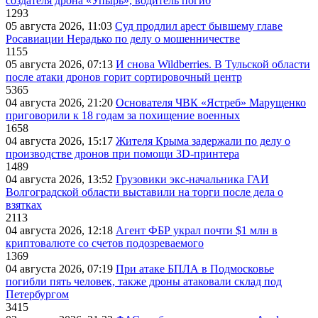
создателя дрона «Упырь», водитель погиб
1293
05 августа 2026, 11:03
Суд продлил арест бывшему главе
Росавиации Нерадько по делу о мошенничестве
1155
05 августа 2026, 07:13
И снова Wildberries. В Тульской области
после атаки дронов горит сортировочный центр
5365
04 августа 2026, 21:20
Основателя ЧВК «Ястреб» Марущенко
приговорили к 18 годам за похищение военных
1658
04 августа 2026, 15:17
Жителя Крыма задержали по делу о
производстве дронов при помощи 3D‑принтера
1489
04 августа 2026, 13:52
Грузовики экс-начальника ГАИ
Волгоградской области выставили на торги после дела о
взятках
2113
04 августа 2026, 12:18
Агент ФБР украл почти $1 млн в
криптовалюте со счетов подозреваемого
1369
04 августа 2026, 07:19
При атаке БПЛА в Подмосковье
погибли пять человек, также дроны атаковали склад под
Петербургом
3415