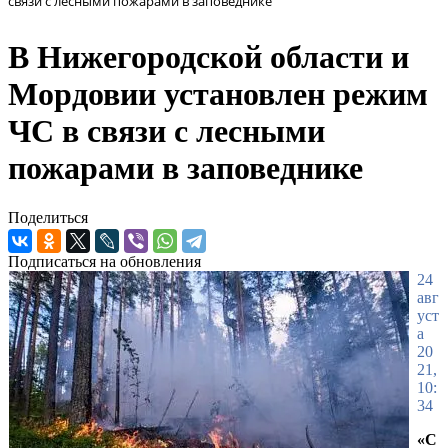
связи с лесными пожарами в заповеднике
В Нижегородской области и
Мордовии установлен режим
ЧС в связи с лесными
пожарами в заповеднике
Поделиться
Подписаться на обновления
24
авг
уст
а
20
21,
10:
34
«С