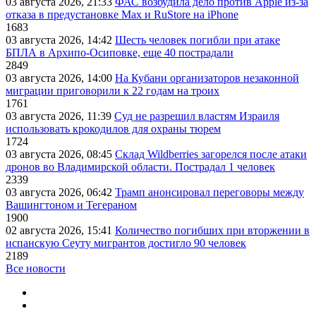
03 августа 2026, 21:33
ФАС возбудила дело против Apple из-за
отказа в предустановке Max и RuStore на iPhone
1683
03 августа 2026, 14:42
Шесть человек погибли при атаке
БПЛА в Архипо-Осиповке, еще 40 пострадали
2849
03 августа 2026, 14:00
На Кубани организаторов незаконной
миграции приговорили к 22 годам на троих
1761
03 августа 2026, 11:39
Суд не разрешил властям Израиля
использовать крокодилов для охраны тюрем
1724
03 августа 2026, 08:45
Склад Wildberries загорелся после атаки
дронов во Владимирской области. Пострадал 1 человек
2339
03 августа 2026, 06:42
Трамп анонсировал переговоры между
Вашингтоном и Тегераном
1900
02 августа 2026, 15:41
Количество погибших при вторжении в
испанскую Сеуту мигрантов достигло 90 человек
2189
Все новости