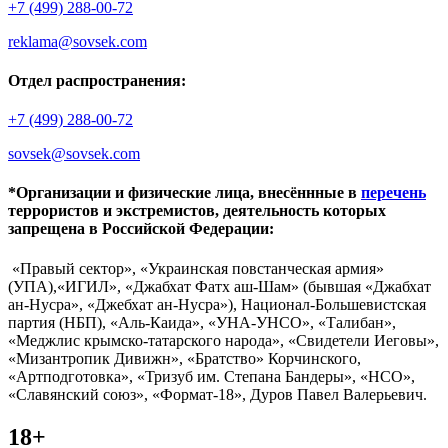
+7 (499) 288-00-72
reklama@sovsek.com
Отдел распространения:
+7 (499) 288-00-72
sovsek@sovsek.com
*Организации и физические лица, внесённные в
перечень
террористов и экстремистов, деятельность которых
запрещена в Российской Федерации:
«Правый сектор», «Украинская повстанческая армия»
(УПА),«ИГИЛ», «Джабхат Фатх аш-Шам» (бывшая «Джабхат
ан-Нусра», «Джебхат ан-Нусра»), Национал-Большевистская
партия (НБП), «Аль-Каида», «УНА-УНСО», «Талибан»,
«Меджлис крымско-татарского народа», «Свидетели Иеговы»,
«Мизантропик Дивижн», «Братство» Корчинского,
«Артподготовка», «Тризуб им. Степана Бандеры», «НСО»,
«Славянский союз», «Формат-18», Дуров Павел Валерьевич.
18+