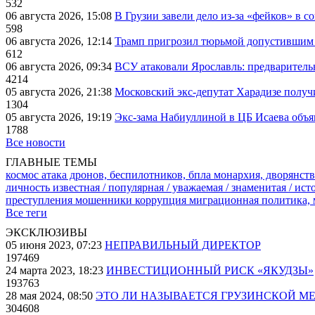
532
06 августа 2026, 15:08
В Грузии завели дело из-за «фейков» в с
598
06 августа 2026, 12:14
Трамп пригрозил тюрьмой допустившим 
612
06 августа 2026, 09:34
ВСУ атаковали Ярославль: предварител
4214
05 августа 2026, 21:38
Московский экс-депутат Харадизе получи
1304
05 августа 2026, 19:19
Экс-зама Набиуллиной в ЦБ Исаева объя
1788
Все новости
ГЛАВНЫЕ ТЕМЫ
космос
атака дронов, беспилотников, бпла
монархия, дворянств
личность известная / популярная / уважаемая / знаменитая / ис
преступления
мошенники
коррупция
миграционная политика,
Все теги
ЭКСКЛЮЗИВЫ
05 июня 2023, 07:23
НЕПРАВИЛЬНЫЙ ДИРЕКТОР
197469
24 марта 2023, 18:23
ИНВЕСТИЦИОННЫЙ РИСК «ЯКУДЗЫ»
193763
28 мая 2024, 08:50
ЭТО ЛИ НАЗЫВАЕТСЯ ГРУЗИНСКОЙ М
304608