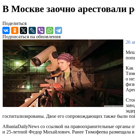
В Москве заочно арестовали 
Поделиться
Подписаться на обновления
26 а
Меща
поп
Как 
Тимо
о не
физи
Арес
Стои
заво
заде
госпитализированы. Двое его сопровождающих также были пой
AlbaniaDailyNews со ссылкой на правоохранительные органы о
и 25-летний Федор Михайлович. Ранее Тимофеева размещала в