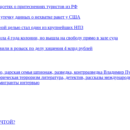
оцсетях о притеснениях туристов из РФ
утечку данных о нехватке ракет у США
ьной целью стал один из крупнейших НПЗ
ла 4 года колонии, но вышла на свободу прямо в зале суда
вили в розыск по делу хищения 4 млрд рублей
о, царская семья
шпионаж, разведка, контрразведка
Владимир П
торическая
терроризм
литература, детектив, рассказы
международ
 мигранты
интервью
ЕЧТОЙ?