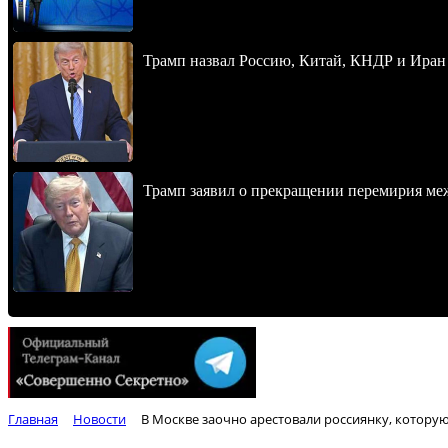
Трамп назвал Россию, Китай, КНДР и Иран
Трамп заявил о прекращении перемирия м
Главная
Новости
В Москве заочно арестовали россиянку, котору