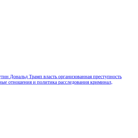
утин
Дональд Трамп
власть
организованная преступность
ные отношения и политика
расследования
криминал,