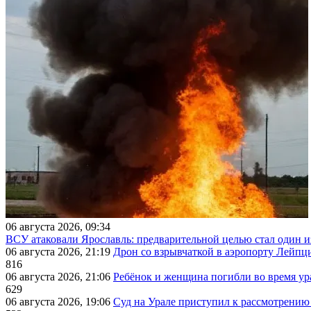
06 августа 2026, 09:34
ВСУ атаковали Ярославль: предварительной целью стал один
06 августа 2026, 21:19
Дрон со взрывчаткой в аэропорту Лейпци
816
06 августа 2026, 21:06
Ребёнок и женщина погибли во время ур
629
06 августа 2026, 19:06
Суд на Урале приступил к рассмотрени