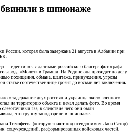
 обвинили в шпионаже
и России, которая была задержана 21 августа в Албании при
БК.
ода — идентичны с данными российского блогера-фотографа
о завода «Молот» в Грамши. На Родине она проходит по делу
мощью похищения, обмана, шантажа, принуждения, угрозы
ой статье соотечественнице грозит до восьми лет заключения.
ило о задержание двух россиян и украинца около военного
опал на территорию объекта и начал делать фото. Во время
 слезоточивый газ, в следствие чего они были
явила, что группу заподозрили в шпионаже.
тлана Тимофеева (которую знают под псевдонимом Лана Сатор)
ик, соцучреждений, расформированных войсковых частей,