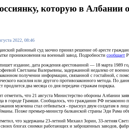
россиянку, которую в Албании
вгуста 2022, 08:46
нский районный суд заочно принял решение об аресте гражданк
ытке проникновения на военный завод. Подробности
сообщает
Р
пишет издание, дата рождения арестованной — 18 марта 1989 г
феевой Светланы Валерьевны, задержанной недалеко от военног
законном получении информации, связанной с гостайной, с по
ческого насилия или другого противозаконного метода. По данн
т продлится два месяца со дня передачи стражам порядка.
т отметить, что 21 августа Министерство обороны Албании заяв
да в городе Грамши. Сообщалось, что гражданин РФ незаконно п
ржания мужчина стал отбиваться - прыснул двум солдатам в лицо
маны. Позже премьер-министр балканской страны Эди Рама объ
тметил, что задержаны 23-летний Михаил Зорин, 33-летняя Све
 своих блогах снимки работающих и заброшенных заводов, фабр