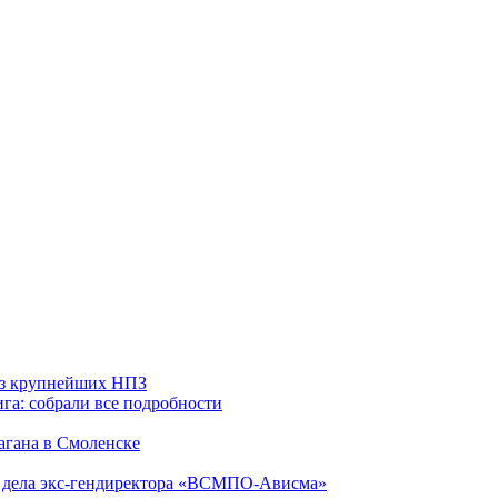
 из крупнейших НПЗ
га: собрали все подробности
агана в Смоленске
ю дела экс-гендиректора «ВСМПО-Ависма»