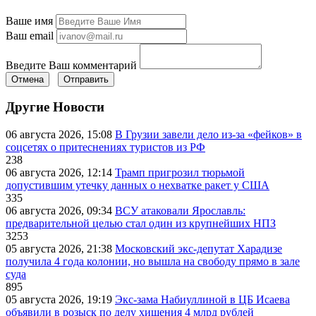
Ваше имя
Ваш email
Введите Ваш комментарий
Отмена
Отправить
Другие Новости
06 августа 2026, 15:08
В Грузии завели дело из-за «фейков» в
соцсетях о притеснениях туристов из РФ
238
06 августа 2026, 12:14
Трамп пригрозил тюрьмой
допустившим утечку данных о нехватке ракет у США
335
06 августа 2026, 09:34
ВСУ атаковали Ярославль:
предварительной целью стал один из крупнейших НПЗ
3253
05 августа 2026, 21:38
Московский экс-депутат Харадизе
получила 4 года колонии, но вышла на свободу прямо в зале
суда
895
05 августа 2026, 19:19
Экс-зама Набиуллиной в ЦБ Исаева
объявили в розыск по делу хищения 4 млрд рублей