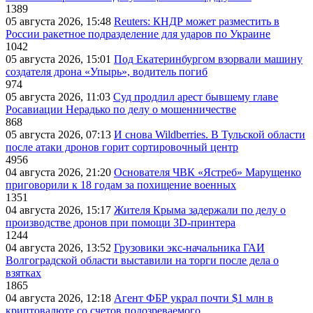
1389
05 августа 2026, 15:48
Reuters: КНДР может разместить в
России ракетное подразделение для ударов по Украине
1042
05 августа 2026, 15:01
Под Екатеринбургом взорвали машину
создателя дрона «Упырь», водитель погиб
974
05 августа 2026, 11:03
Суд продлил арест бывшему главе
Росавиации Нерадько по делу о мошенничестве
868
05 августа 2026, 07:13
И снова Wildberries. В Тульской области
после атаки дронов горит сортировочный центр
4956
04 августа 2026, 21:20
Основателя ЧВК «Ястреб» Марущенко
приговорили к 18 годам за похищение военных
1351
04 августа 2026, 15:17
Жителя Крыма задержали по делу о
производстве дронов при помощи 3D‑принтера
1244
04 августа 2026, 13:52
Грузовики экс-начальника ГАИ
Волгоградской области выставили на торги после дела о
взятках
1865
04 августа 2026, 12:18
Агент ФБР украл почти $1 млн в
криптовалюте со счетов подозреваемого