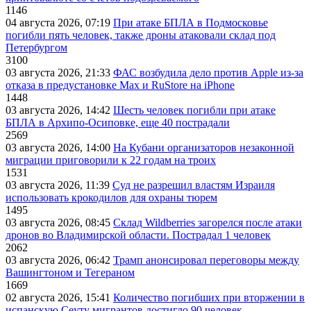
1146
04 августа 2026, 07:19
При атаке БПЛА в Подмосковье
погибли пять человек, также дроны атаковали склад под
Петербургом
3100
03 августа 2026, 21:33
ФАС возбудила дело против Apple из-за
отказа в предустановке Max и RuStore на iPhone
1448
03 августа 2026, 14:42
Шесть человек погибли при атаке
БПЛА в Архипо-Осиповке, еще 40 пострадали
2569
03 августа 2026, 14:00
На Кубани организаторов незаконной
миграции приговорили к 22 годам на троих
1531
03 августа 2026, 11:39
Суд не разрешил властям Израиля
использовать крокодилов для охраны тюрем
1495
03 августа 2026, 08:45
Склад Wildberries загорелся после атаки
дронов во Владимирской области. Пострадал 1 человек
2062
03 августа 2026, 06:42
Трамп анонсировал переговоры между
Вашингтоном и Тегераном
1669
02 августа 2026, 15:41
Количество погибших при вторжении в
испанскую Сеуту мигрантов достигло 90 человек