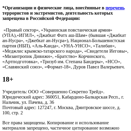
*Организации и физические лица, внесённные в
перечень
террористов и экстремистов, деятельность которых
запрещена в Российской Федерации:
«Правый сектор», «Украинская повстанческая армия»
(УПА),«ИГИЛ», «Джабхат Фатх аш-Шам» (бывшая «Джабхат
ан-Нусра», «Джебхат ан-Нусра»), Национал-Большевистская
партия (НБП), «Аль-Каида», «УНА-УНСО», «Талибан»,
«Меджлис крымско-татарского народа», «Свидетели Иеговы»,
«Мизантропик Дивижн», «Братство» Корчинского,
«Артподготовка», «Тризуб им. Степана Бандеры», «НСО»,
«Славянский союз», «Формат-18», Дуров Павел Валерьевич.
18+
Учредитель: ООО «Совершенно Секретно Трейд».
Юридический адрес: 360051, Кабардино-Балкарская Респ., г.
Нальчик, ул. Пачева, д. 36
Почтовый адрес: 127247, г. Москва, Дмитровское шоссе, д.
100, стр. 2
Все права защищены. Копирование и использование
материалов запрещено, частичное цитирование возможно