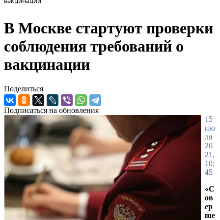
вакцинации
В Москве стартуют проверки
соблюдения требований о
вакцинации
Поделиться
Подписаться на обновления
15
ию
ля
20
21,
10:
45
«С
ов
ер
ше