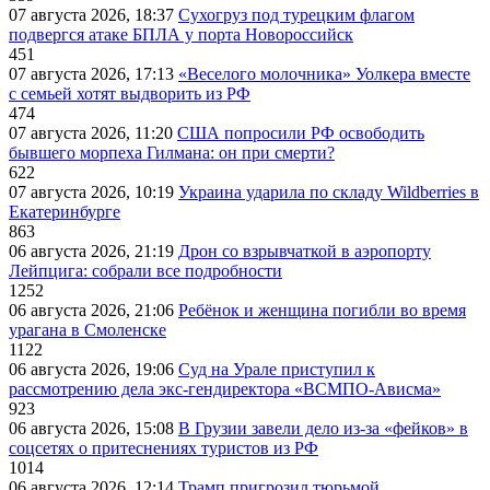
07 августа 2026, 18:37
Сухогруз под турецким флагом
подвергся атаке БПЛА у порта Новороссийск
451
07 августа 2026, 17:13
«Веселого молочника» Уолкера вместе
с семьей хотят выдворить из РФ
474
07 августа 2026, 11:20
США попросили РФ освободить
бывшего морпеха Гилмана: он при смерти?
622
07 августа 2026, 10:19
Украина ударила по складу Wildberries в
Екатеринбурге
863
06 августа 2026, 21:19
Дрон со взрывчаткой в аэропорту
Лейпцига: собрали все подробности
1252
06 августа 2026, 21:06
Ребёнок и женщина погибли во время
урагана в Смоленске
1122
06 августа 2026, 19:06
Суд на Урале приступил к
рассмотрению дела экс-гендиректора «ВСМПО-Ависма»
923
06 августа 2026, 15:08
В Грузии завели дело из-за «фейков» в
соцсетях о притеснениях туристов из РФ
1014
06 августа 2026, 12:14
Трамп пригрозил тюрьмой