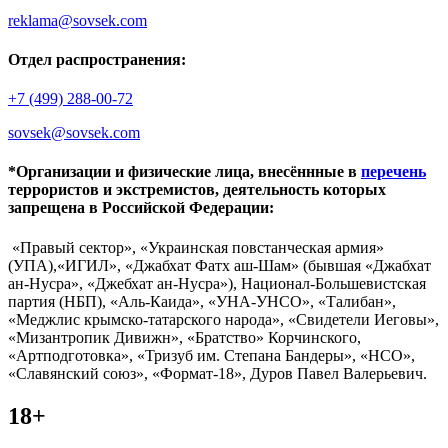
reklama@sovsek.com
Отдел распространения:
+7 (499) 288-00-72
sovsek@sovsek.com
*Организации и физические лица, внесённные в
перечень
террористов и экстремистов, деятельность которых
запрещена в Российской Федерации:
«Правый сектор», «Украинская повстанческая армия»
(УПА),«ИГИЛ», «Джабхат Фатх аш-Шам» (бывшая «Джабхат
ан-Нусра», «Джебхат ан-Нусра»), Национал-Большевистская
партия (НБП), «Аль-Каида», «УНА-УНСО», «Талибан»,
«Меджлис крымско-татарского народа», «Свидетели Иеговы»,
«Мизантропик Дивижн», «Братство» Корчинского,
«Артподготовка», «Тризуб им. Степана Бандеры», «НСО»,
«Славянский союз», «Формат-18», Дуров Павел Валерьевич.
18+