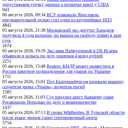
допустившим утечку данных о нехватке ракет у США
943
06 августа 2026, 09:34
ВСУ атаковали Ярославль:
предварительной целью стал один из крупнейших НПЗ
4842
05 августа 2026, 21:38
Московский экс-депутат Харадизе
получила 4 года колонии, но вышла на свободу прямо в зале
суда
1674
05 августа 2026, 19:19
Экс-зама Набиуллиной в ЦБ Исаева
объявили в розыск по делу хищения 4 млрд рублей
2251
05 августа 2026, 15:48
Reuters: КНДР может разместить в
России ракетное подразделение для ударов по Украине
1711
05 августа 2026, 15:01
Под Екатеринбургом взорвали машину
создателя дрона «Упырь», водитель погиб
1585
05 августа 2026, 11:03
Суд продлил арест бывшему главе
Росавиации Нерадько по делу о мошенничестве
1437
05 августа 2026, 07:13
И снова Wildberries. В Тульской области
после атаки дронов горит сортировочный центр
5754
04 августа 2026, 21:20
Основателя ЧВК «Ястреб» Марущенко