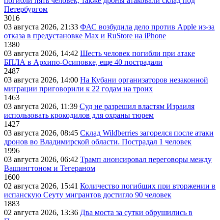
погибли пять человек, также дроны атаковали склад под
Петербургом
3016
03 августа 2026, 21:33
ФАС возбудила дело против Apple из-за
отказа в предустановке Max и RuStore на iPhone
1380
03 августа 2026, 14:42
Шесть человек погибли при атаке
БПЛА в Архипо-Осиповке, еще 40 пострадали
2487
03 августа 2026, 14:00
На Кубани организаторов незаконной
миграции приговорили к 22 годам на троих
1463
03 августа 2026, 11:39
Суд не разрешил властям Израиля
использовать крокодилов для охраны тюрем
1427
03 августа 2026, 08:45
Склад Wildberries загорелся после атаки
дронов во Владимирской области. Пострадал 1 человек
1996
03 августа 2026, 06:42
Трамп анонсировал переговоры между
Вашингтоном и Тегераном
1600
02 августа 2026, 15:41
Количество погибших при вторжении в
испанскую Сеуту мигрантов достигло 90 человек
1883
02 августа 2026, 13:36
Два моста за сутки обрушились в