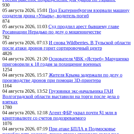
930
05 августа 2026, 15:01
Под Екатеринбургом взорвали машину
создателя дрона «Упырь», водитель погиб
874
05 августа 2026, 11:03
Суд продлил арест бывшему главе
Росавиации Нерадько по делу о мошенничестве
782
05 августа 2026, 07:13
И снова Wildberries. В Тульской области
после атаки дронов горит сортировочный центр
4826
04 августа 2026, 21:20
Основателя ЧВК «Ястреб» Марущенко
приговорили к 18 годам за похищение военных
1254
04 августа 2026, 15:17
Жителя Крыма задержали по делу о
производстве дронов при помощи 3D‑принтера
1164
04 августа 2026, 13:52
Грузовики экс-начальника ГАИ
Волгоградской области выставили на торги после дела о
взятках
1780
04 августа 2026, 12:18
Агент ФБР украл почти $1 млн в
криптовалюте со счетов подозреваемого
1076
04 августа 2026, 07:19
При атаке БПЛА в Подмосковье