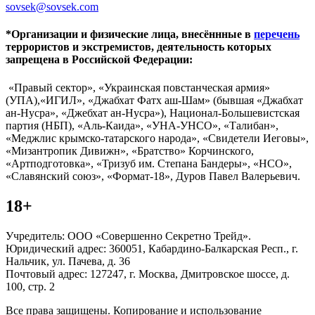
sovsek@sovsek.com
*Организации и физические лица, внесённные в
перечень
террористов и экстремистов, деятельность которых
запрещена в Российской Федерации:
«Правый сектор», «Украинская повстанческая армия»
(УПА),«ИГИЛ», «Джабхат Фатх аш-Шам» (бывшая «Джабхат
ан-Нусра», «Джебхат ан-Нусра»), Национал-Большевистская
партия (НБП), «Аль-Каида», «УНА-УНСО», «Талибан»,
«Меджлис крымско-татарского народа», «Свидетели Иеговы»,
«Мизантропик Дивижн», «Братство» Корчинского,
«Артподготовка», «Тризуб им. Степана Бандеры», «НСО»,
«Славянский союз», «Формат-18», Дуров Павел Валерьевич.
18+
Учредитель: ООО «Совершенно Секретно Трейд».
Юридический адрес: 360051, Кабардино-Балкарская Респ., г.
Нальчик, ул. Пачева, д. 36
Почтовый адрес: 127247, г. Москва, Дмитровское шоссе, д.
100, стр. 2
Все права защищены. Копирование и использование