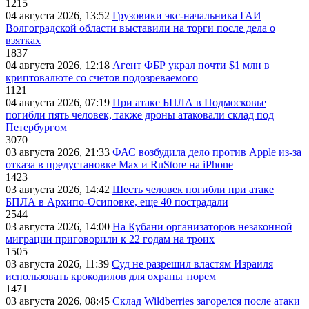
1215
04 августа 2026, 13:52
Грузовики экс-начальника ГАИ
Волгоградской области выставили на торги после дела о
взятках
1837
04 августа 2026, 12:18
Агент ФБР украл почти $1 млн в
криптовалюте со счетов подозреваемого
1121
04 августа 2026, 07:19
При атаке БПЛА в Подмосковье
погибли пять человек, также дроны атаковали склад под
Петербургом
3070
03 августа 2026, 21:33
ФАС возбудила дело против Apple из-за
отказа в предустановке Max и RuStore на iPhone
1423
03 августа 2026, 14:42
Шесть человек погибли при атаке
БПЛА в Архипо-Осиповке, еще 40 пострадали
2544
03 августа 2026, 14:00
На Кубани организаторов незаконной
миграции приговорили к 22 годам на троих
1505
03 августа 2026, 11:39
Суд не разрешил властям Израиля
использовать крокодилов для охраны тюрем
1471
03 августа 2026, 08:45
Склад Wildberries загорелся после атаки