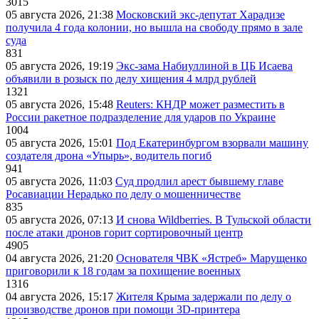
3015
05 августа 2026, 21:38
Московский экс-депутат Харадизе
получила 4 года колонии, но вышла на свободу прямо в зале
суда
831
05 августа 2026, 19:19
Экс-зама Набиуллиной в ЦБ Исаева
объявили в розыск по делу хищения 4 млрд рублей
1321
05 августа 2026, 15:48
Reuters: КНДР может разместить в
России ракетное подразделение для ударов по Украине
1004
05 августа 2026, 15:01
Под Екатеринбургом взорвали машину
создателя дрона «Упырь», водитель погиб
941
05 августа 2026, 11:03
Суд продлил арест бывшему главе
Росавиации Нерадько по делу о мошенничестве
835
05 августа 2026, 07:13
И снова Wildberries. В Тульской области
после атаки дронов горит сортировочный центр
4905
04 августа 2026, 21:20
Основателя ЧВК «Ястреб» Марущенко
приговорили к 18 годам за похищение военных
1316
04 августа 2026, 15:17
Жителя Крыма задержали по делу о
производстве дронов при помощи 3D‑принтера