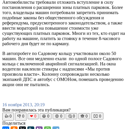
Автомобилисты требовали отложить вступление в силу
постановления о расширении зоны платных парковок. Более
того, владельцы машин потребовали запретить принимать
подобные законы без общественного обсуждения и
референдума, предусмотренного законодательством, а также
ввести мораторий на повышение стоимости уже
существующих платных парковок. Многи из тех, кто ездит на
работу на машине, платить за стоянку в течение 8-часового
рабочего дня будет не по карману.
В автопробеге по Садовому кольцу участвовали около 50
машин. Все они медленно ехали по одной полосе Садового
кольца с включенной аварийной сигнализацией. На окна
водители наклеили стикеры с надписями «Мы против
произвола власти». Колонну сопровождали несколько
экипажей ДПС и автобус с ОМОНом, помешать проведению
акции они не пытались.
16 ноября 2013, 20:19
Вам понравилась эта публикация?
👍
0
👎
0
❤
0
😆
0
😡
0
🤔
0
🙈
0
🧘‍♀️
0
Поделиться