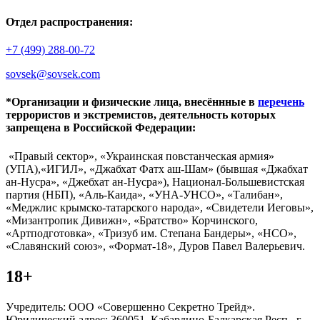
Отдел распространения:
+7 (499) 288-00-72
sovsek@sovsek.com
*Организации и физические лица, внесённные в
перечень
террористов и экстремистов, деятельность которых
запрещена в Российской Федерации:
«Правый сектор», «Украинская повстанческая армия»
(УПА),«ИГИЛ», «Джабхат Фатх аш-Шам» (бывшая «Джабхат
ан-Нусра», «Джебхат ан-Нусра»), Национал-Большевистская
партия (НБП), «Аль-Каида», «УНА-УНСО», «Талибан»,
«Меджлис крымско-татарского народа», «Свидетели Иеговы»,
«Мизантропик Дивижн», «Братство» Корчинского,
«Артподготовка», «Тризуб им. Степана Бандеры», «НСО»,
«Славянский союз», «Формат-18», Дуров Павел Валерьевич.
18+
Учредитель: ООО «Совершенно Секретно Трейд».
Юридический адрес: 360051, Кабардино-Балкарская Респ., г.