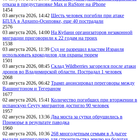
отказа в предустановке Max и RuStore на iPhone
1454
03 августа 2026, 14:42
Шесть человек погибли при атаке
БПЛА в Архипо-Осиповке, еще 40 пострадали
2576
03 августа 2026, 14:00
На Кубани организаторов незаконной
миграции приговорили к 22 годам на троих
1538
03 августа 2026, 11:39
Суд не разрешил властям Израиля
использовать крокодилов для охраны тюрем
1501
03 августа 2026, 08:45
Склад Wildberries загорелся после атаки
дронов во Владимирской области. Пострадал 1 человек
2068
03 августа 2026, 06:42
Трамп анонсировал переговоры между
Вашингтоном и Тегераном
1677
02 августа 2026, 15:41
Количество погибших при вторжении в
испанскую Сеуту мигрантов достигло 90 человек
1957
02 августа 2026, 13:36
Два моста за сутки обрушились в
Приморье в результате паводка
1960
02 августа 2026, 10:36
268 многодетным семьям в Адыгее
выдали непригодную для строительства землю на болотах