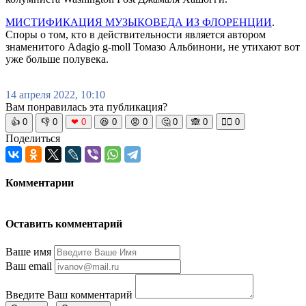
МИСТИФИКАЦИЯ МУЗЫКОВЕДА ИЗ ФЛОРЕНЦИИ
.
Споры о том, кто в действительности является автором
знаменитого Adagio g-moll Томазо Альбинони, не утихают вот
уже больше полувека.
14 апреля 2022, 10:10
Вам понравилась эта публикация?
👍
0
👎
0
❤
0
😆
0
😡
0
🤔
0
🙈
0
🧘‍♀️
0
Поделиться
Комментарии
Оставить комментарий
Ваше имя
Ваш email
Введите Ваш комментарий