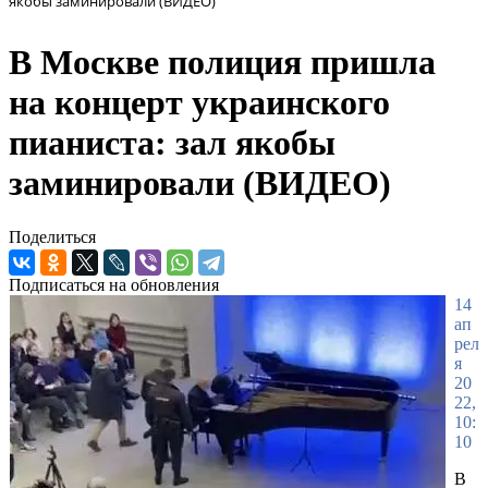
якобы заминировали (ВИДЕО)
В Москве полиция пришла
на концерт украинского
пианиста: зал якобы
заминировали (ВИДЕО)
Поделиться
Подписаться на обновления
14
ап
рел
я
20
22,
10:
10
В