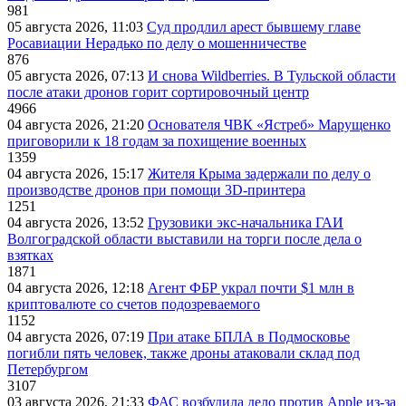
981
05 августа 2026, 11:03
Суд продлил арест бывшему главе
Росавиации Нерадько по делу о мошенничестве
876
05 августа 2026, 07:13
И снова Wildberries. В Тульской области
после атаки дронов горит сортировочный центр
4966
04 августа 2026, 21:20
Основателя ЧВК «Ястреб» Марущенко
приговорили к 18 годам за похищение военных
1359
04 августа 2026, 15:17
Жителя Крыма задержали по делу о
производстве дронов при помощи 3D‑принтера
1251
04 августа 2026, 13:52
Грузовики экс-начальника ГАИ
Волгоградской области выставили на торги после дела о
взятках
1871
04 августа 2026, 12:18
Агент ФБР украл почти $1 млн в
криптовалюте со счетов подозреваемого
1152
04 августа 2026, 07:19
При атаке БПЛА в Подмосковье
погибли пять человек, также дроны атаковали склад под
Петербургом
3107
03 августа 2026, 21:33
ФАС возбудила дело против Apple из-за