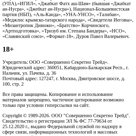
(УПА),«ИГИЛ», «Джабхат Фатх аш-Шам» (бывшая «Джабхат
ан-Нусра», «Джебхат ан-Нусра»), Национал-Большевистская
партия (НБП), «Аль-Каида», «УНА-УНСО», «Талибан»,
«Меджлис крымско-татарского народа», «Свидетели Иеговы»,
«Мизантропик Дивижн», «Братство» Корчинского,
«Артподготовка», «Тризуб им. Степана Бандеры», «НСО»,
«Славянский союз», «Формат-18», Дуров Павел Валерьевич.
18+
Учредитель: ООО «Совершенно Секретно Трейд».
Юридический адрес: 360051, Кабардино-Балкарская Респ., г.
Нальчик, ул. Пачева, д. 36
Почтовый адрес: 127247, г. Москва, Дмитровское шоссе, д.
100, стр. 2
Все права защищены. Копирование и использование
материалов запрещено, частичное цитирование возможно
только при условии гиперссылки на сайт.
Copyright © 1989-2026. ООО "Совершенно Секретно Трейд".
Свидетельство о регистрации ЭЛ № ФС 77-79634 от
25.12.2020 г., выдано Федеральной службой по надзору в
сфере связи, информационных технологий и массовых