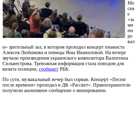
Мо
скв
е
«за
ми
ни
ро
вал
и» зрительный зал, в котором проходил концерт пианиста
Алексея Любимова и певицы Яны Иваниловой. На вечере
звучали произведения украинского композитора Валентина
Сильвестрова. Тревожная информация стала поводом для
визита полиции,
сообщает
РБК.
По сути, музыкальный вечер был сорван. Концерт «Песни
после времени» проходил в ДК «Рассвет». Правоохранители
получили анонимное сообщение о минировании.