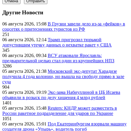
Отмена
Отправить
Другие Новости
06 августа 2026, 15:08
В Грузии завели дело из-за «фейков» в
соцсетях о притеснениях туристов из РФ
251
06 августа 2026, 12:14
Трамп пригрозил тюрьмой
допустившим утечку данных о нехватке ракет у США
345
06 августа 2026, 09:34
ВСУ атаковали Ярославль:
предварительной целью стал один из крупнейших НПЗ
3286
05 августа 2026, 21:38
Московский экс-депутат Харадизе
получила 4 года колонии, но вышла на свободу прямо в зале
суда
904
05 августа 2026, 19:19
Экс-зама Набиуллиной в ЦБ Исаева
объявили в розыск по делу хищения 4 млрд рублей
1401
05 августа 2026, 15:48
Reuters: КНДР может разместить в
России ракетное подразделение для ударов по Украине
1051
05 августа 2026, 15:01
Под Екатеринбургом взорвали машину
создателя дрона «Упырь», водитель погиб