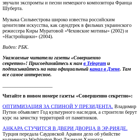
звучали экспромты и песни немецкого композитора Франца
Шуберта.
Музыка Сильвестрова широко известна российским
ценителям искусства, как саундтрек в фильмах украинского
режиссера Киры Муратовой «Чеховские мотивы» (2002) и
«Настройщики» (2004).
Видео: РБК.
Уважаемые читатели газеты «Совершенно
секретно»! Присоединяйтесь к нам
в Telegram
и
подписывайтесь на наш официальный
канал в Дзене
. Там
все самое интересное.
____________________
Читайте в новом номере газеты «Совершенно секретно»:
ОПТИМИЗАЦИЯ ЗА СПИНОЙ У ПРЕЗИДЕНТА.
Владимир
Путин объявляет Год культурного наследия, а строители берут
курс на зачистку территорий от памятников.
АНКАРА СТУЧИТСЯ В ДВЕРИ ДВОРЦА В ЭР-РИЯДЕ.
Турция передала Саудовской Аравии дело об убийстве
колумниста Washington Post Джамаля Хашогги.