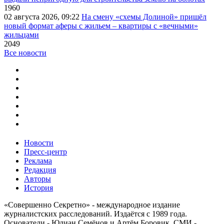
1960
02 августа 2026, 09:22
На смену «схемы Долиной» пришёл
новый формат аферы с жильем – квартиры с «вечными»
жильцами
2049
Все новости
Новости
Пресс-центр
Реклама
Редакция
Авторы
История
«Совершенно Секретно» - международное издание
журналистских расследований. Издаётся с 1989 года.
Основатели - Юлиан Семёнов и Артём Боровик. CМИ -