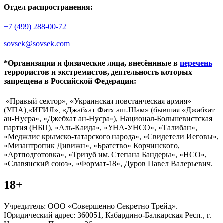
Отдел распространения:
+7 (499) 288-00-72
sovsek@sovsek.com
*Организации и физические лица, внесённные в
перечень
террористов и экстремистов, деятельность которых
запрещена в Российской Федерации:
«Правый сектор», «Украинская повстанческая армия»
(УПА),«ИГИЛ», «Джабхат Фатх аш-Шам» (бывшая «Джабхат
ан-Нусра», «Джебхат ан-Нусра»), Национал-Большевистская
партия (НБП), «Аль-Каида», «УНА-УНСО», «Талибан»,
«Меджлис крымско-татарского народа», «Свидетели Иеговы»,
«Мизантропик Дивижн», «Братство» Корчинского,
«Артподготовка», «Тризуб им. Степана Бандеры», «НСО»,
«Славянский союз», «Формат-18», Дуров Павел Валерьевич.
18+
Учредитель: ООО «Совершенно Секретно Трейд».
Юридический адрес: 360051, Кабардино-Балкарская Респ., г.