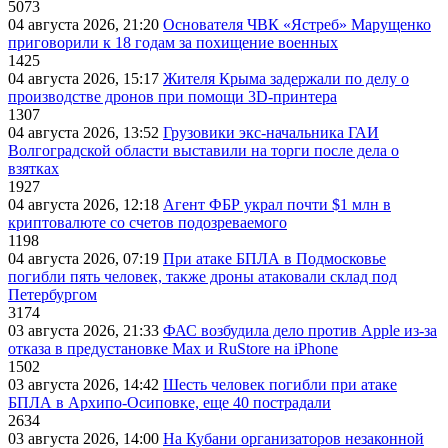
5073
04 августа 2026, 21:20
Основателя ЧВК «Ястреб» Марущенко
приговорили к 18 годам за похищение военных
1425
04 августа 2026, 15:17
Жителя Крыма задержали по делу о
производстве дронов при помощи 3D‑принтера
1307
04 августа 2026, 13:52
Грузовики экс-начальника ГАИ
Волгоградской области выставили на торги после дела о
взятках
1927
04 августа 2026, 12:18
Агент ФБР украл почти $1 млн в
криптовалюте со счетов подозреваемого
1198
04 августа 2026, 07:19
При атаке БПЛА в Подмосковье
погибли пять человек, также дроны атаковали склад под
Петербургом
3174
03 августа 2026, 21:33
ФАС возбудила дело против Apple из-за
отказа в предустановке Max и RuStore на iPhone
1502
03 августа 2026, 14:42
Шесть человек погибли при атаке
БПЛА в Архипо-Осиповке, еще 40 пострадали
2634
03 августа 2026, 14:00
На Кубани организаторов незаконной