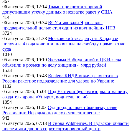
367
06 августа 2026, 12:14
Трамп пригрозил тюрьмой
допустившим утечку данных о нехватке ракет у США
414
06 августа 2026, 09:34
ВСУ атаковали Ярославль:
предварительной целью стал один из крупнейших НПЗ
3724
05 августа 2026, 21:38
Московский экс-депутат Харадизе
получила 4 года колонии, но вышла на свободу прямо в зале
суда
1010
05 августа 2026, 19:19
Экс-зама Набиуллиной в ЦБ Исаева
объявили в розыск по делу хищения 4 млрд рублей
1533
05 августа 2026, 15:48
Reuters: КНДР может разместить в
России ракетное подразделение для ударов по Украине
1132
05 августа 2026, 15:01
Под Екатеринбургом взорвали машину
создателя дрона «Упырь», водитель погиб
1054
05 августа 2026, 11:03
Суд продлил арест бывшему главе
Росавиации Нерадько по делу о мошенничестве
942
05 августа 2026, 07:13
И снова Wildberries. В Тульской области
после атаки дронов горит сортировочный центр