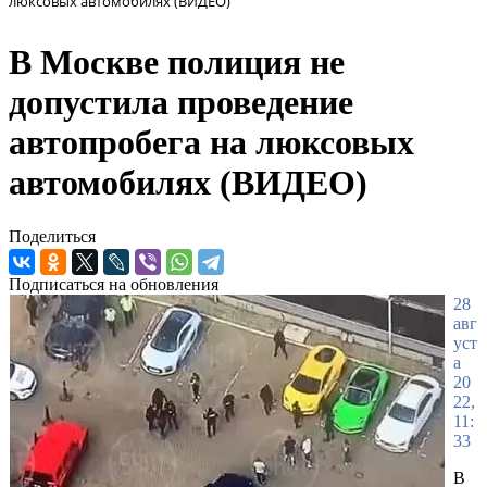
люксовых автомобилях (ВИДЕО)
В Москве полиция не
допустила проведение
автопробега на люксовых
автомобилях (ВИДЕО)
Поделиться
Подписаться на обновления
28
авг
уст
а
20
22,
11:
33
В