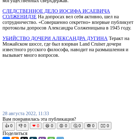
могущественных сверхдержав.
СЛЕДСТВЕННОЕ ДЕЛО ИОСИФА ИСАЕВИЧА
СОЛЖЕНИДЗЕ
На допросах вел себя активно, шел на
сотрудничество. «Совершенно секретно» впервые публикует
протоколы допросов Александра Солженицына в 1945 году.
УБИЙСТВО ДОЧЕРИ АЛЕКСАНДРА ДУГИНА
Теракт на
Можайском шоссе, где был взорван Land Cruiser дочери
известного русского философа, наводит на размышления и
вызывает много вопросов.
28 августа 2022, 11:33
Вам понравилась эта публикация?
👍
0
👎
0
❤
0
😆
0
😡
0
🤔
0
🙈
0
🧘‍♀️
0
Поделиться