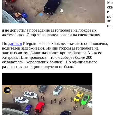
Мо
скв
е
по
ли
ци
я не допустила проведение автопробега на люксовых
автомобилях. Спорткары эвакуировали на спецстоянку.
По
данным
Telegram-канала Shot, десятки авто остановлены,
водителей задерживают. Инициатором автопробега на
элитных автомобилях называют криптоблогера Алексея
Хитрова. Планировалось, что он соберет более 200
обладателей "королевских бричек". Но официального
разрешения на акцию получено не было.