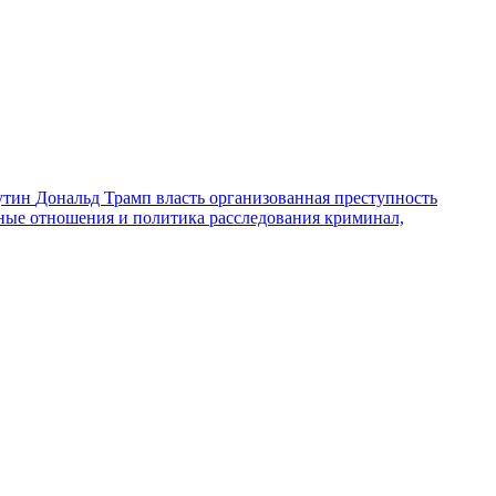
утин
Дональд Трамп
власть
организованная преступность
ные отношения и политика
расследования
криминал,