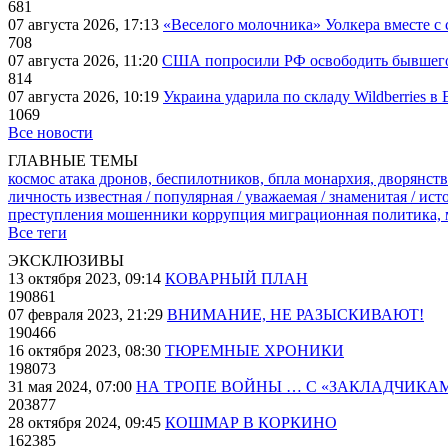
681
07 августа 2026, 17:13
«Веселого молочника» Уолкера вместе с 
708
07 августа 2026, 11:20
США попросили РФ освободить бывшего 
814
07 августа 2026, 10:19
Украина ударила по складу Wildberries в
1069
Все новости
ГЛАВНЫЕ ТЕМЫ
космос
атака дронов, беспилотников, бпла
монархия, дворянств
личность известная / популярная / уважаемая / знаменитая / ис
преступления
мошенники
коррупция
миграционная политика,
Все теги
ЭКСКЛЮЗИВЫ
13 октября 2023, 09:14
КОВАРНЫЙ ПЛАН
190861
07 февраля 2023, 21:29
ВНИМАНИЕ, НЕ РАЗЫСКИВАЮТ!
190466
16 октября 2023, 08:30
ТЮРЕМНЫЕ ХРОНИКИ
198073
31 мая 2024, 07:00
НА ТРОПЕ ВОЙНЫ … С «ЗАКЛАДЧИКА
203877
28 октября 2024, 09:45
КОШМАР В КОРКИНО
162385