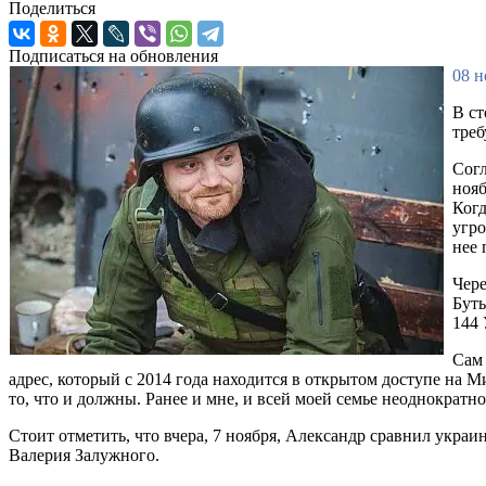
Поделиться
Подписаться на обновления
08 н
В ст
треб
Согл
нояб
Когд
угро
нее 
Чере
Буты
144 
Сам 
адрес, который с 2014 года находится в открытом доступе на 
то, что и должны. Ранее и мне, и всей моей семье неоднократн
Стоит отметить, что вчера, 7 ноября, Александр сравнил укра
Валерия Залужного.