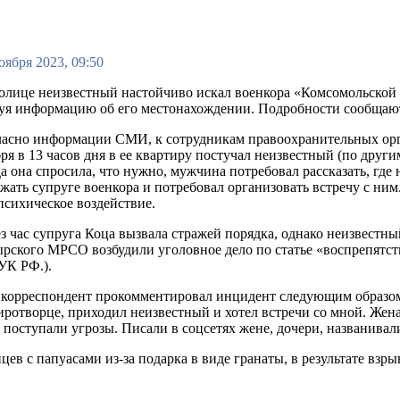
оября 2023, 09:50
олице неизвестный настойчиво искал военкора «Комсомольской 
уя информацию об его местонахождении. Подробности сообщают
асно информации СМИ, к сотрудникам правоохранительных орга
ря в 13 часов дня в ее квартиру постучал неизвестный (по друг
а она спросила, что нужно, мужчина потребовал рассказать, где 
жать супруге военкора и потребовал организовать встречу с ни
психическое воздействие.
з час супруга Коца вызвала стражей порядка, однако неизвестны
рского МРСО возбудили уголовное дело по статье «воспрепятств
УК РФ.).
корреспондент прокомментировал инцидент следующим образом:
Миротворце, приходил неизвестный и хотел встречи со мной. Жен
о поступали угрозы. Писали в соцсетях жене, дочери, названивал
инцев с папуасами из-за подарка в виде гранаты, в результате 