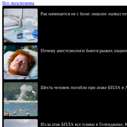
Все эксклюзивы
Рак начинается не с боли: онколог назвал 
Почему анестезиологи боятся рыжих пацие
Шесть человек погибли при атаке БПЛА в 
Из-за атак БПЛА все пляжи в Геленджике,