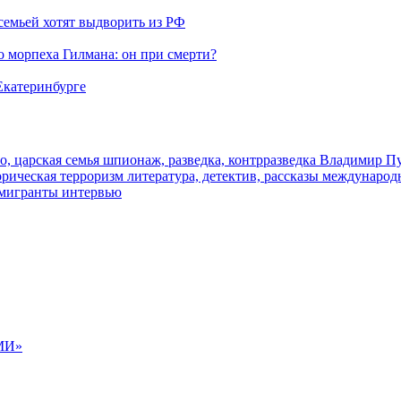
семьей хотят выдворить из РФ
морпеха Гилмана: он при смерти?
 Екатеринбурге
о, царская семья
шпионаж, разведка, контрразведка
Владимир П
торическая
терроризм
литература, детектив, рассказы
международ
 мигранты
интервью
МИ»