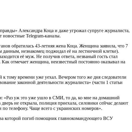
правды» Александра Коца и даже угрожал супруге журналиста,
 новостные Telegram-каналы.
нов обратилась 43-летняя жена Коца. Женщина заявила, что 7
им данным, незнакомец поджидал её на лестничной клетке).
находится её муж. Не получив ответа, незваный гость стал
м. Как отмечает женщина, неизвестный постоянно оказывал на
й к тому времени уже уехал. Вечером того же дня следователи
ование законной деятельности журналиста» (части 1 статьи
 «Раз уж это уже ушло в СМИ, то да, ко мне на домашний
а дверь не открыла, полиция приехала, силовики сейчас делают
и по телефону. Чаще всего с украинских номеров».
взрыва которой погиб помощник главнокомандующего ВСУ