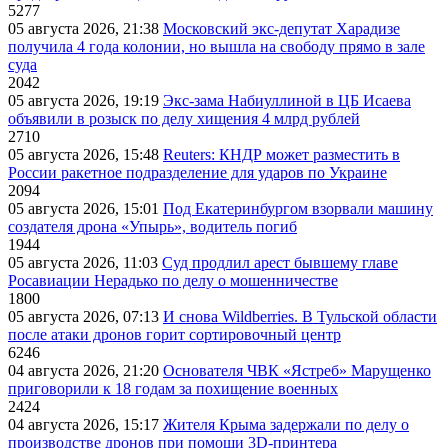
5277
05 августа 2026, 21:38
Московский экс-депутат Харадизе
получила 4 года колонии, но вышла на свободу прямо в зале
суда
2042
05 августа 2026, 19:19
Экс-зама Набиуллиной в ЦБ Исаева
объявили в розыск по делу хищения 4 млрд рублей
2710
05 августа 2026, 15:48
Reuters: КНДР может разместить в
России ракетное подразделение для ударов по Украине
2094
05 августа 2026, 15:01
Под Екатеринбургом взорвали машину
создателя дрона «Упырь», водитель погиб
1944
05 августа 2026, 11:03
Суд продлил арест бывшему главе
Росавиации Нерадько по делу о мошенничестве
1800
05 августа 2026, 07:13
И снова Wildberries. В Тульской области
после атаки дронов горит сортировочный центр
6246
04 августа 2026, 21:20
Основателя ЧВК «Ястреб» Марущенко
приговорили к 18 годам за похищение военных
2424
04 августа 2026, 15:17
Жителя Крыма задержали по делу о
производстве дронов при помощи 3D‑принтера