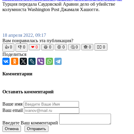
Турция передала Саудовской Аравии дело об убийстве
колумниста Washington Post Джамаля Хашогги.
18 апреля 2022, 09:17
Вам понравилась эта публикация?
👍
0
👎
0
❤
0
😆
0
😡
0
🤔
0
🙈
0
🧘‍♀️
0
Поделиться
Комментарии
Оставить комментарий
Ваше имя
Ваш email
Введите Ваш комментарий
Отмена
Отправить