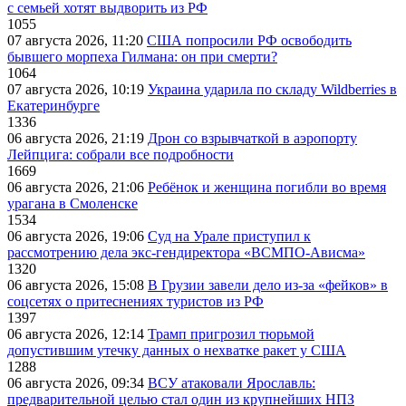
с семьей хотят выдворить из РФ
1055
07 августа 2026, 11:20
США попросили РФ освободить
бывшего морпеха Гилмана: он при смерти?
1064
07 августа 2026, 10:19
Украина ударила по складу Wildberries в
Екатеринбурге
1336
06 августа 2026, 21:19
Дрон со взрывчаткой в аэропорту
Лейпцига: собрали все подробности
1669
06 августа 2026, 21:06
Ребёнок и женщина погибли во время
урагана в Смоленске
1534
06 августа 2026, 19:06
Суд на Урале приступил к
рассмотрению дела экс-гендиректора «ВСМПО-Ависма»
1320
06 августа 2026, 15:08
В Грузии завели дело из-за «фейков» в
соцсетях о притеснениях туристов из РФ
1397
06 августа 2026, 12:14
Трамп пригрозил тюрьмой
допустившим утечку данных о нехватке ракет у США
1288
06 августа 2026, 09:34
ВСУ атаковали Ярославль:
предварительной целью стал один из крупнейших НПЗ