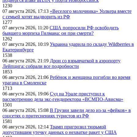
подвергся атаке БПЛА у порта Новороссийск
1230
07 августа 2026, 17:13
«Веселого молочника» Уолкера вместе
с семьей хотят выдворить из РФ
1277
07 августа 2026, 11:20
США попросили РФ освободить
бывшего морпеха Гилмана: он при смерти?
1262
07 августа 2026, 10:19
Украина ударила по складу Wildberries в
Екатеринбурге
1538
06 августа 2026, 21:19
Дрон со взрывчаткой в аэропорту
Лейпцига: собрали все подробности
1853
06 августа 2026, 21:06
Ребёнок и женщина погибли во время
урагана в Смоленске
1713
06 августа 2026, 19:06
Суд на Урале приступил к
рассмотрению дела экс-гендиректора «ВСМПО-Ависма»
1501
06 августа 2026, 15:08
В Грузии завели дело из-за «фейков» в
соцсетях о притеснениях туристов из РФ
1581
06 августа 2026, 12:14
Трамп пригрозил тюрьмой
допустившим утечку данных о нехватке ракет у США