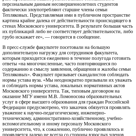
персональным данным несовершеннолетних студентов
фактически злоупотребляют старшие члены семьи
Тепляковых. Представляемая ими в публичном пространстве
картина крайне далека от действительности происходящего в
стенах Московского университета. В результате большая часть
их публикаций либо не соответствует действительности, либо
грубо искажает ее», — говорится в сообщение.
В пресс-службе факультете посетовали на большую
дополнительную нагрузку для сотрудников факультета,
которым приходится ежедневно в течение полугода готовить
ответы «на многочисленные, часто повторяющиеся по
содержанию и смыслу заявления, обращения и жалобы семьи
Тепляковых». Факультет призывает скандалистов соблюдать
нормы устава вуза. «Мы неоднократно призывали их уважать
и соблюдать нормы устава, локальных нормативных актов
Московского университета. Так, типовым договором на
оказание МГУ имени М.В. Ломоносова образовательных
услуг в сфере высшего образования для граждан Российской
Федерации предусмотрено, что заказчик обязуется проявлять
уважение к научно-педагогическому, инженерно-
техническому, административно-хозяйственному, учебно-
вспомогательному и иному персоналу Московского
университета, что, к сожалению, публично проявлялось и
проявляется далеко не всегда со стороны взрослых членов