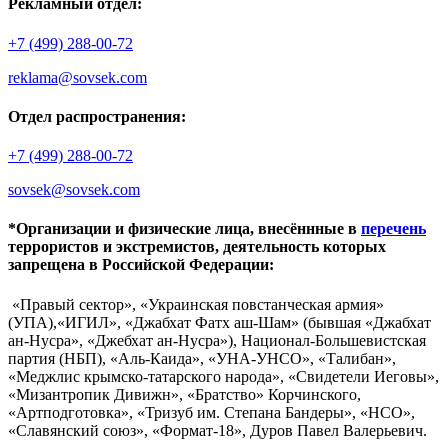
Рекламный отдел:
+7 (499) 288-00-72
reklama@sovsek.com
Отдел распространения:
+7 (499) 288-00-72
sovsek@sovsek.com
*Организации и физические лица, внесённные в
перечень
террористов и экстремистов, деятельность которых
запрещена в Российской Федерации:
«Правый сектор», «Украинская повстанческая армия»
(УПА),«ИГИЛ», «Джабхат Фатх аш-Шам» (бывшая «Джабхат
ан-Нусра», «Джебхат ан-Нусра»), Национал-Большевистская
партия (НБП), «Аль-Каида», «УНА-УНСО», «Талибан»,
«Меджлис крымско-татарского народа», «Свидетели Иеговы»,
«Мизантропик Дивижн», «Братство» Корчинского,
«Артподготовка», «Тризуб им. Степана Бандеры», «НСО»,
«Славянский союз», «Формат-18», Дуров Павел Валерьевич.