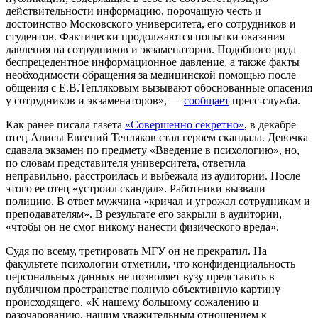
действительности информацию, порочащую честь и
достоинство Московского университета, его сотрудников и
студентов. Фактически продолжаются попытки оказания
давления на сотрудников и экзаменаторов. Подобного рода
беспрецедентное информационное давление, а также факты
необходимости обращения за медицинской помощью после
общения с Е.В.Тепляковым вызывают обоснованные опасения
у сотрудников и экзаменаторов», —
сообщает
пресс-служба.
Как ранее писала газета
«Совершенно секретно»
, в декабре
отец Алисы Евгений Тепляков стал героем скандала. Девочка
сдавала экзамен по предмету «Введение в психологию», но,
по словам представителя университета, ответила
неправильно, расстроилась и выбежала из аудитории. После
этого ее отец «устроил скандал». Работники вызвали
полицию. В ответ мужчина «кричал и угрожал сотрудникам и
преподавателям». В результате его закрыли в аудитории,
«чтобы он не смог никому нанести физического вреда».
Судя по всему, третировать МГУ он не прекратил. На
факультете психологии отметили, что конфиденциальность
персональных данных не позволяет вузу представить в
публичном пространстве полную объективную картину
происходящего. «К нашему большому сожалению и
разочарованию, нашим уважительным отношением к