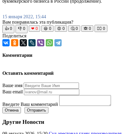
букмекерского бизнеса в России (продолжение).
15 января 2022, 15:44
Вам понравилась эта публикация?
👍
0
👎
0
❤
0
😆
0
😡
0
🤔
0
🙈
0
🧘‍♀️
0
Поделиться
Комментарии
Оставить комментарий
Ваше имя
Ваш email
Введите Ваш комментарий
Отмена
Отправить
Другие Новости
09 августа 2026, 15:20
Суд арестовал главу производителя