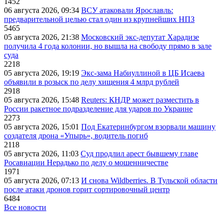
1452
06 августа 2026, 09:34
ВСУ атаковали Ярославль:
предварительной целью стал один из крупнейших НПЗ
5465
05 августа 2026, 21:38
Московский экс-депутат Харадизе
получила 4 года колонии, но вышла на свободу прямо в зале
суда
2218
05 августа 2026, 19:19
Экс-зама Набиуллиной в ЦБ Исаева
объявили в розыск по делу хищения 4 млрд рублей
2918
05 августа 2026, 15:48
Reuters: КНДР может разместить в
России ракетное подразделение для ударов по Украине
2273
05 августа 2026, 15:01
Под Екатеринбургом взорвали машину
создателя дрона «Упырь», водитель погиб
2118
05 августа 2026, 11:03
Суд продлил арест бывшему главе
Росавиации Нерадько по делу о мошенничестве
1971
05 августа 2026, 07:13
И снова Wildberries. В Тульской области
после атаки дронов горит сортировочный центр
6484
Все новости