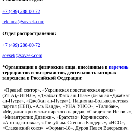
+7 (499) 288-00-72
reklama@sovsek.com
Отдел распространения:
+7 (499) 288-00-72
sovsek@sovsek.com
*Организации и физические лица, внесённные в
перечень
террористов и экстремистов, деятельность которых
запрещена в Российской Федерации:
«Правый сектор», «Украинская повстанческая армия»
(УПА),«ИГИЛ», «Джабхат Фатх аш-Шам» (бывшая «Джабхат
ан-Нусра», «Джебхат ан-Нусра»), Национал-Большевистская
партия (НБП), «Аль-Каида», «УНА-УНСО», «Талибан»,
«Меджлис крымско-татарского народа», «Свидетели Иеговы»,
«Мизантропик Дивижн», «Братство» Корчинского,
«Артподготовка», «Тризуб им. Степана Бандеры», «НСО»,
«Славянский союз», «Формат-18», Дуров Павел Валерьевич.