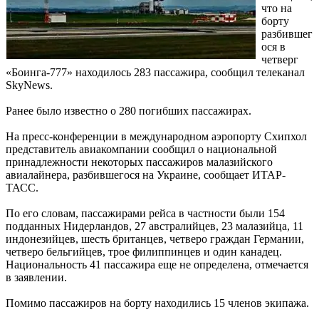
что на
борту
разбившег
ося в
четверг
«Боинга-777» находилось 283 пассажира, сообщил телеканал
SkyNews.
Ранее было известно о 280 погибших пассажирах.
На пресс-конференции в международном аэропорту Схипхол
представитель авиакомпании сообщил о национальной
принадлежности некоторых пассажиров малазийского
авиалайнера, разбившегося на Украине, сообщает ИТАР-
ТАСС.
По его словам, пассажирами рейса в частности были 154
подданных Нидерландов, 27 австралийцев, 23 малазийца, 11
индонезийцев, шесть британцев, четверо граждан Германии,
четверо бельгийцев, трое филиппинцев и один канадец.
Национальность 41 пассажира еще не определена, отмечается
в заявлении.
Помимо пассажиров на борту находились 15 членов экипажа.