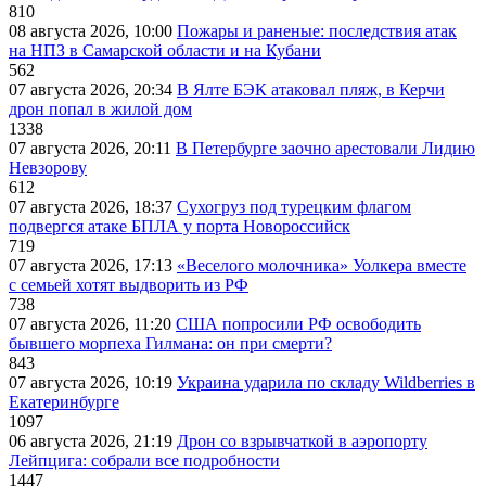
810
08 августа 2026, 10:00
Пожары и раненые: последствия атак
на НПЗ в Самарской области и на Кубани
562
07 августа 2026, 20:34
В Ялте БЭК атаковал пляж, в Керчи
дрон попал в жилой дом
1338
07 августа 2026, 20:11
В Петербурге заочно арестовали Лидию
Невзорову
612
07 августа 2026, 18:37
Сухогруз под турецким флагом
подвергся атаке БПЛА у порта Новороссийск
719
07 августа 2026, 17:13
«Веселого молочника» Уолкера вместе
с семьей хотят выдворить из РФ
738
07 августа 2026, 11:20
США попросили РФ освободить
бывшего морпеха Гилмана: он при смерти?
843
07 августа 2026, 10:19
Украина ударила по складу Wildberries в
Екатеринбурге
1097
06 августа 2026, 21:19
Дрон со взрывчаткой в аэропорту
Лейпцига: собрали все подробности
1447