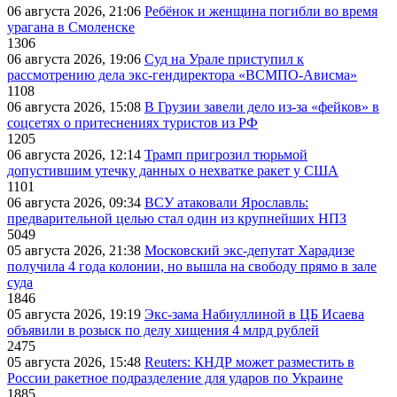
06 августа 2026, 21:06
Ребёнок и женщина погибли во время
урагана в Смоленске
1306
06 августа 2026, 19:06
Суд на Урале приступил к
рассмотрению дела экс-гендиректора «ВСМПО-Ависма»
1108
06 августа 2026, 15:08
В Грузии завели дело из-за «фейков» в
соцсетях о притеснениях туристов из РФ
1205
06 августа 2026, 12:14
Трамп пригрозил тюрьмой
допустившим утечку данных о нехватке ракет у США
1101
06 августа 2026, 09:34
ВСУ атаковали Ярославль:
предварительной целью стал один из крупнейших НПЗ
5049
05 августа 2026, 21:38
Московский экс-депутат Харадизе
получила 4 года колонии, но вышла на свободу прямо в зале
суда
1846
05 августа 2026, 19:19
Экс-зама Набиуллиной в ЦБ Исаева
объявили в розыск по делу хищения 4 млрд рублей
2475
05 августа 2026, 15:48
Reuters: КНДР может разместить в
России ракетное подразделение для ударов по Украине
1885