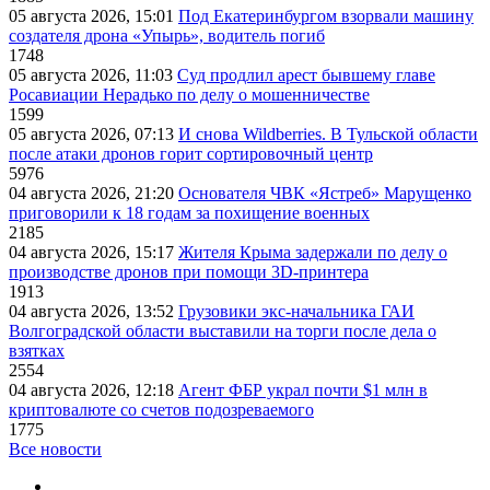
05 августа 2026, 15:01
Под Екатеринбургом взорвали машину
создателя дрона «Упырь», водитель погиб
1748
05 августа 2026, 11:03
Суд продлил арест бывшему главе
Росавиации Нерадько по делу о мошенничестве
1599
05 августа 2026, 07:13
И снова Wildberries. В Тульской области
после атаки дронов горит сортировочный центр
5976
04 августа 2026, 21:20
Основателя ЧВК «Ястреб» Марущенко
приговорили к 18 годам за похищение военных
2185
04 августа 2026, 15:17
Жителя Крыма задержали по делу о
производстве дронов при помощи 3D‑принтера
1913
04 августа 2026, 13:52
Грузовики экс-начальника ГАИ
Волгоградской области выставили на торги после дела о
взятках
2554
04 августа 2026, 12:18
Агент ФБР украл почти $1 млн в
криптовалюте со счетов подозреваемого
1775
Все новости