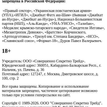
запрещена в Российской Федерации:
«Правый сектор», «Украинская повстанческая армия»
(УПА),«ИГИЛ», «Джабхат Фатх аш-Шам» (бывшая «Джабхат
ан-Нусра», «Джебхат ан-Нусра»), Национал-Большевистская
партия (НБП), «Аль-Каида», «УНА-УНСО», «Талибан»,
«Меджлис крымско-татарского народа», «Свидетели Иеговы»,
«Мизантропик Дивижн», «Братство» Корчинского,
«Артподготовка», «Тризуб им. Степана Бандеры», «НСО»,
«Славянский союз», «Формат-18», Дуров Павел Валерьевич.
18+
Учредитель: ООО «Совершенно Секретно Трейд».
Юридический адрес: 360051, Кабардино-Балкарская Респ., г.
Нальчик, ул. Пачева, д. 36
Почтовый адрес: 127247, г. Москва, Дмитровское шоссе, д.
100, стр. 2
Все права защищены. Копирование и использование
материалов запрещено, частичное цитирование возможно
только при условии гиперссылки на сайт.
Copyright © 1989-2026. ООО "Совершенно Секретно Трейд".