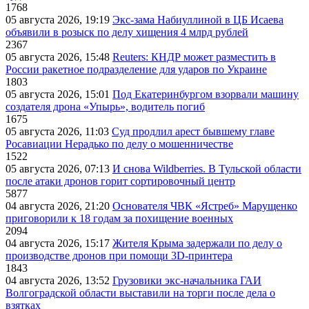
1768
05 августа 2026, 19:19
Экс-зама Набиуллиной в ЦБ Исаева
объявили в розыск по делу хищения 4 млрд рублей
2367
05 августа 2026, 15:48
Reuters: КНДР может разместить в
России ракетное подразделение для ударов по Украине
1803
05 августа 2026, 15:01
Под Екатеринбургом взорвали машину
создателя дрона «Упырь», водитель погиб
1675
05 августа 2026, 11:03
Суд продлил арест бывшему главе
Росавиации Нерадько по делу о мошенничестве
1522
05 августа 2026, 07:13
И снова Wildberries. В Тульской области
после атаки дронов горит сортировочный центр
5877
04 августа 2026, 21:20
Основателя ЧВК «Ястреб» Марущенко
приговорили к 18 годам за похищение военных
2094
04 августа 2026, 15:17
Жителя Крыма задержали по делу о
производстве дронов при помощи 3D‑принтера
1843
04 августа 2026, 13:52
Грузовики экс-начальника ГАИ
Волгоградской области выставили на торги после дела о
взятках