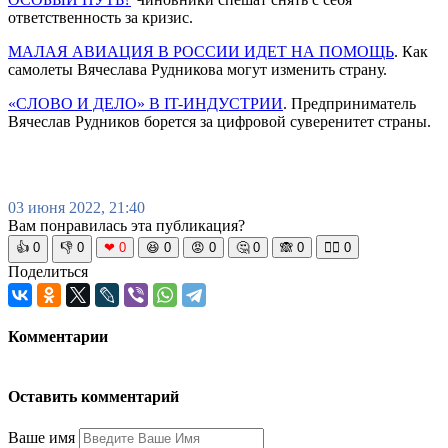
ответственность за кризис.
МАЛАЯ АВИАЦИЯ В РОССИИ ИДЕТ НА ПОМОЩЬ
. Как
самолеты Вячеслава Рудникова могут изменить страну.
«СЛОВО И ДЕЛО» В IT-ИНДУСТРИИ
. Предприниматель
Вячеслав Рудников борется за цифровой суверенитет страны.
03 июня 2022, 21:40
Вам понравилась эта публикация?
👍
0
👎
0
❤
0
😆
0
😡
0
🤔
0
🙈
0
🧘‍♀️
0
Поделиться
Комментарии
Оставить комментарий
Ваше имя