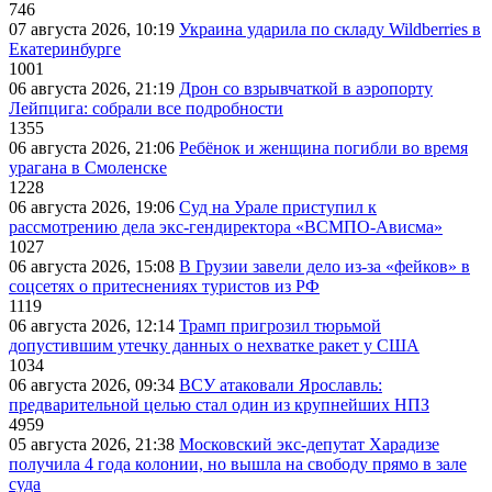
746
07 августа 2026, 10:19
Украина ударила по складу Wildberries в
Екатеринбурге
1001
06 августа 2026, 21:19
Дрон со взрывчаткой в аэропорту
Лейпцига: собрали все подробности
1355
06 августа 2026, 21:06
Ребёнок и женщина погибли во время
урагана в Смоленске
1228
06 августа 2026, 19:06
Суд на Урале приступил к
рассмотрению дела экс-гендиректора «ВСМПО-Ависма»
1027
06 августа 2026, 15:08
В Грузии завели дело из-за «фейков» в
соцсетях о притеснениях туристов из РФ
1119
06 августа 2026, 12:14
Трамп пригрозил тюрьмой
допустившим утечку данных о нехватке ракет у США
1034
06 августа 2026, 09:34
ВСУ атаковали Ярославль:
предварительной целью стал один из крупнейших НПЗ
4959
05 августа 2026, 21:38
Московский экс-депутат Харадизе
получила 4 года колонии, но вышла на свободу прямо в зале
суда