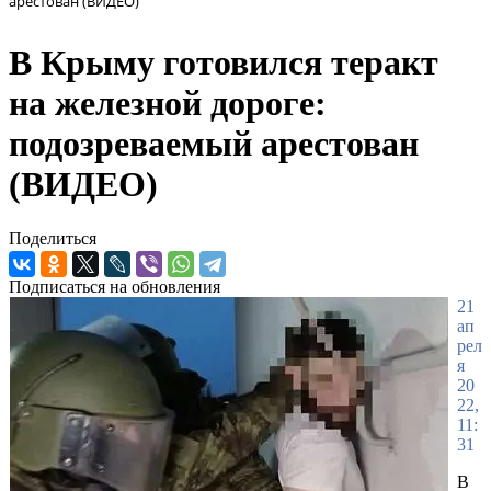
арестован (ВИДЕО)
В Крыму готовился теракт
на железной дороге:
подозреваемый арестован
(ВИДЕО)
Поделиться
Подписаться на обновления
21
ап
рел
я
20
22,
11:
31
В