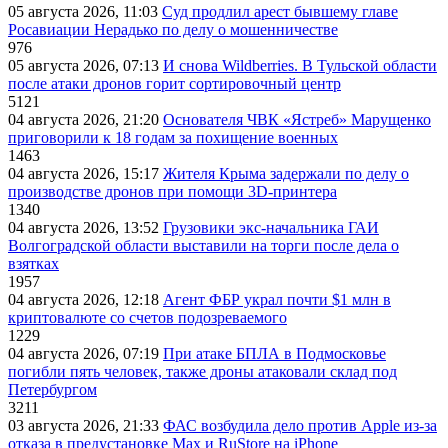
05 августа 2026, 11:03
Суд продлил арест бывшему главе
Росавиации Нерадько по делу о мошенничестве
976
05 августа 2026, 07:13
И снова Wildberries. В Тульской области
после атаки дронов горит сортировочный центр
5121
04 августа 2026, 21:20
Основателя ЧВК «Ястреб» Марущенко
приговорили к 18 годам за похищение военных
1463
04 августа 2026, 15:17
Жителя Крыма задержали по делу о
производстве дронов при помощи 3D‑принтера
1340
04 августа 2026, 13:52
Грузовики экс-начальника ГАИ
Волгоградской области выставили на торги после дела о
взятках
1957
04 августа 2026, 12:18
Агент ФБР украл почти $1 млн в
криптовалюте со счетов подозреваемого
1229
04 августа 2026, 07:19
При атаке БПЛА в Подмосковье
погибли пять человек, также дроны атаковали склад под
Петербургом
3211
03 августа 2026, 21:33
ФАС возбудила дело против Apple из-за
отказа в предустановке Max и RuStore на iPhone