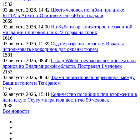
1532
03 августа 2026, 14:42
Шесть человек погибли при атаке
БПЛА в Архипо-Осиповке, еще 40 пострадали
2669
03 августа 2026, 14:00
На Кубани организаторов незаконной
миграции приговорили к 22 годам на троих
1616
03 августа 2026, 11:39
Суд не разрешил властям Израиля
использовать крокодилов для охраны тюрем
1581
03 августа 2026, 08:45
Склад Wildberries загорелся после атаки
дронов во Владимирской области. Пострадал 1 человек
2153
03 августа 2026, 06:42
Трамп анонсировал переговоры между
Вашингтоном и Тегераном
1757
02 августа 2026, 15:41
Количество погибших при вторжении в
испанскую Сеуту мигрантов достигло 90 человек
2038
Все новости