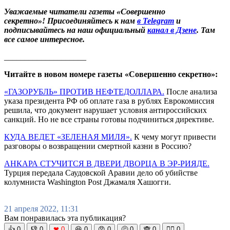
Уважаемые читатели газеты «Совершенно
секретно»! Присоединяйтесь к нам
в Telegram
и
подписывайтесь на наш официальный
канал в Дзене
. Там
все самое интересное.
____________________
Читайте в новом номере газеты «Совершенно секретно»:
«ГАЗОРУБЛЬ» ПРОТИВ НЕФТЕДОЛЛАРА.
После анализа
указа президента РФ об оплате газа в рублях Еврокомиссия
решила, что документ нарушает условия антироссийских
санкций. Но не все страны готовы подчиниться директиве.
КУДА ВЕДЕТ «ЗЕЛЕНАЯ МИЛЯ».
К чему могут привести
разговоры о возвращении смертной казни в Россию?
АНКАРА СТУЧИТСЯ В ДВЕРИ ДВОРЦА В ЭР-РИЯДЕ.
Турция передала Саудовской Аравии дело об убийстве
колумниста Washington Post Джамаля Хашогги.
21 апреля 2022, 11:31
Вам понравилась эта публикация?
👍
0
👎
0
❤
0
😆
0
😡
0
🤔
0
🙈
0
🧘‍♀️
0