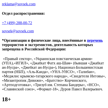
reklama@sovsek.com
Отдел распространения:
+7 (499) 288-00-72
sovsek@sovsek.com
*Организации и физические лица, внесённные в
перечень
террористов и экстремистов, деятельность которых
запрещена в Российской Федерации:
«Правый сектор», «Украинская повстанческая армия»
(УПА),«ИГИЛ», «Джабхат Фатх аш-Шам» (бывшая «Джабхат
ан-Нусра», «Джебхат ан-Нусра»), Национал-Большевистская
партия (НБП), «Аль-Каида», «УНА-УНСО», «Талибан»,
«Меджлис крымско-татарского народа», «Свидетели Иеговы»,
«Мизантропик Дивижн», «Братство» Корчинского,
«Артподготовка», «Тризуб им. Степана Бандеры», «НСО»,
«Славянский союз», «Формат-18», Дуров Павел Валерьевич.
18+