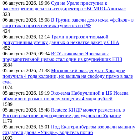
06 августа 2026, 19:06
Суд на Урале приступил к
рассмотрению дела экс-гендиректора «ВСМПО-Ависма»
323
06 августа 2026, 15:08
В Грузии завели дело из-за «фейков» в
соцсетях о притеснениях туристов из РФ
424
06 августа 2026, 12:14
Трамп пригрозил тюрьмой
допустившим утечку данных о нехватке ракет у США
452
06 августа 2026, 09:34
ВСУ атаковали Ярославль:
предварительной целью стал один из крупнейших НПЗ
3884
05 августа 2026, 21:38
Московский экс-депутат Харадизе
получила 4 года колонии, но вышла на свободу прямо в зале
суда
1074
05 августа 2026, 19:19
Экс-зама Набиуллиной в ЦБ Исаева
объявили в розыск по делу хищения 4 млрд рублей
1589
05 августа 2026, 15:48
Reuters: КНДР может разместить в
России ракетное подразделение для ударов по Украине
1179
05 августа 2026, 15:01
Под Екатеринбургом взорвали машину
создателя дрона «Упырь», водитель погиб
1093