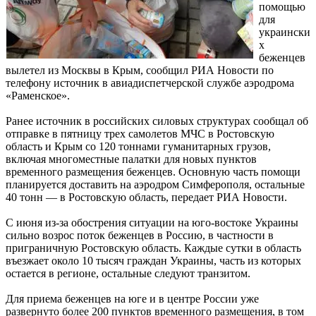
помощью
для
украински
х
беженцев
вылетел из Москвы в Крым, сообщил РИА Новости по
телефону источник в авиадиспетчерской службе аэродрома
«Раменское».
Ранее источник в российских силовых структурах сообщал об
отправке в пятницу трех самолетов МЧС в Ростовскую
область и Крым со 120 тоннами гуманитарных грузов,
включая многоместные палатки для новых пунктов
временного размещения беженцев. Основную часть помощи
планируется доставить на аэродром Симферополя, остальные
40 тонн — в Ростовскую область, передает РИА Новости.
С июня из-за обострения ситуации на юго-востоке Украины
сильно возрос поток беженцев в Россию, в частности в
приграничную Ростовскую область. Каждые сутки в область
въезжает около 10 тысяч граждан Украины, часть из которых
остается в регионе, остальные следуют транзитом.
Для приема беженцев на юге и в центре России уже
развернуто более 200 пунктов временного размещения, в том