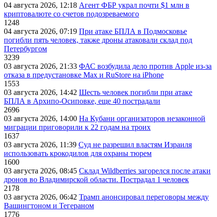
04 августа 2026, 12:18
Агент ФБР украл почти $1 млн в
криптовалюте со счетов подозреваемого
1248
04 августа 2026, 07:19
При атаке БПЛА в Подмосковье
погибли пять человек, также дроны атаковали склад под
Петербургом
3239
03 августа 2026, 21:33
ФАС возбудила дело против Apple из-за
отказа в предустановке Max и RuStore на iPhone
1553
03 августа 2026, 14:42
Шесть человек погибли при атаке
БПЛА в Архипо-Осиповке, еще 40 пострадали
2696
03 августа 2026, 14:00
На Кубани организаторов незаконной
миграции приговорили к 22 годам на троих
1637
03 августа 2026, 11:39
Суд не разрешил властям Израиля
использовать крокодилов для охраны тюрем
1600
03 августа 2026, 08:45
Склад Wildberries загорелся после атаки
дронов во Владимирской области. Пострадал 1 человек
2178
03 августа 2026, 06:42
Трамп анонсировал переговоры между
Вашингтоном и Тегераном
1776