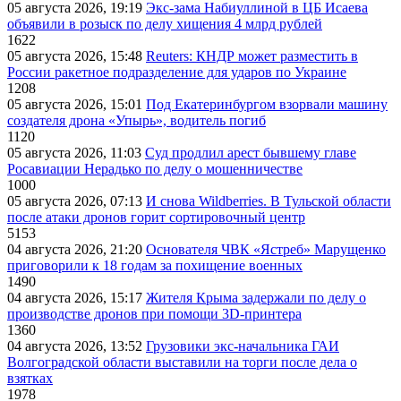
05 августа 2026, 19:19
Экс-зама Набиуллиной в ЦБ Исаева
объявили в розыск по делу хищения 4 млрд рублей
1622
05 августа 2026, 15:48
Reuters: КНДР может разместить в
России ракетное подразделение для ударов по Украине
1208
05 августа 2026, 15:01
Под Екатеринбургом взорвали машину
создателя дрона «Упырь», водитель погиб
1120
05 августа 2026, 11:03
Суд продлил арест бывшему главе
Росавиации Нерадько по делу о мошенничестве
1000
05 августа 2026, 07:13
И снова Wildberries. В Тульской области
после атаки дронов горит сортировочный центр
5153
04 августа 2026, 21:20
Основателя ЧВК «Ястреб» Марущенко
приговорили к 18 годам за похищение военных
1490
04 августа 2026, 15:17
Жителя Крыма задержали по делу о
производстве дронов при помощи 3D‑принтера
1360
04 августа 2026, 13:52
Грузовики экс-начальника ГАИ
Волгоградской области выставили на торги после дела о
взятках
1978