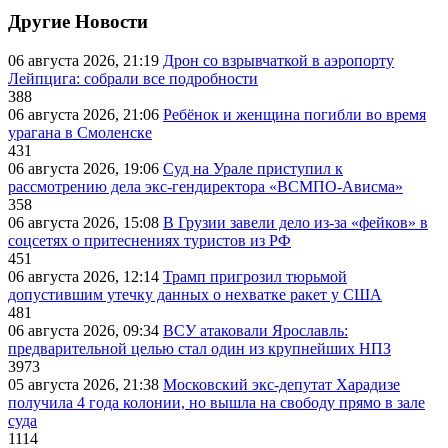
Другие Новости
06 августа 2026, 21:19
Дрон со взрывчаткой в аэропорту
Лейпцига: собрали все подробности
388
06 августа 2026, 21:06
Ребёнок и женщина погибли во время
урагана в Смоленске
431
06 августа 2026, 19:06
Суд на Урале приступил к
рассмотрению дела экс-гендиректора «ВСМПО-Ависма»
358
06 августа 2026, 15:08
В Грузии завели дело из-за «фейков» в
соцсетях о притеснениях туристов из РФ
451
06 августа 2026, 12:14
Трамп пригрозил тюрьмой
допустившим утечку данных о нехватке ракет у США
481
06 августа 2026, 09:34
ВСУ атаковали Ярославль:
предварительной целью стал один из крупнейших НПЗ
3973
05 августа 2026, 21:38
Московский экс-депутат Харадизе
получила 4 года колонии, но вышла на свободу прямо в зале
суда
1114