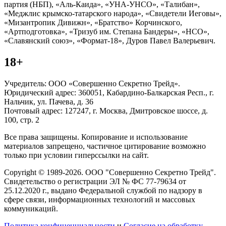
партия (НБП), «Аль-Каида», «УНА-УНСО», «Талибан»,
«Меджлис крымско-татарского народа», «Свидетели Иеговы»,
«Мизантропик Дивижн», «Братство» Корчинского,
«Артподготовка», «Тризуб им. Степана Бандеры», «НСО»,
«Славянский союз», «Формат-18», Дуров Павел Валерьевич.
18+
Учредитель: ООО «Совершенно Секретно Трейд».
Юридический адрес: 360051, Кабардино-Балкарская Респ., г.
Нальчик, ул. Пачева, д. 36
Почтовый адрес: 127247, г. Москва, Дмитровское шоссе, д.
100, стр. 2
Все права защищены. Копирование и использование
материалов запрещено, частичное цитирование возможно
только при условии гиперссылки на сайт.
Copyright © 1989-2026. ООО "Совершенно Секретно Трейд".
Свидетельство о регистрации ЭЛ № ФС 77-79634 от
25.12.2020 г., выдано Федеральной службой по надзору в
сфере связи, информационных технологий и массовых
коммуникаций.
Политика конфиценциальности
и
Согласие на обработку