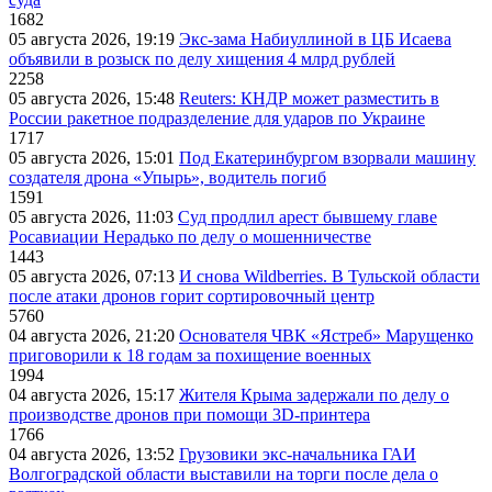
1682
05 августа 2026, 19:19
Экс-зама Набиуллиной в ЦБ Исаева
объявили в розыск по делу хищения 4 млрд рублей
2258
05 августа 2026, 15:48
Reuters: КНДР может разместить в
России ракетное подразделение для ударов по Украине
1717
05 августа 2026, 15:01
Под Екатеринбургом взорвали машину
создателя дрона «Упырь», водитель погиб
1591
05 августа 2026, 11:03
Суд продлил арест бывшему главе
Росавиации Нерадько по делу о мошенничестве
1443
05 августа 2026, 07:13
И снова Wildberries. В Тульской области
после атаки дронов горит сортировочный центр
5760
04 августа 2026, 21:20
Основателя ЧВК «Ястреб» Марущенко
приговорили к 18 годам за похищение военных
1994
04 августа 2026, 15:17
Жителя Крыма задержали по делу о
производстве дронов при помощи 3D‑принтера
1766
04 августа 2026, 13:52
Грузовики экс-начальника ГАИ
Волгоградской области выставили на торги после дела о