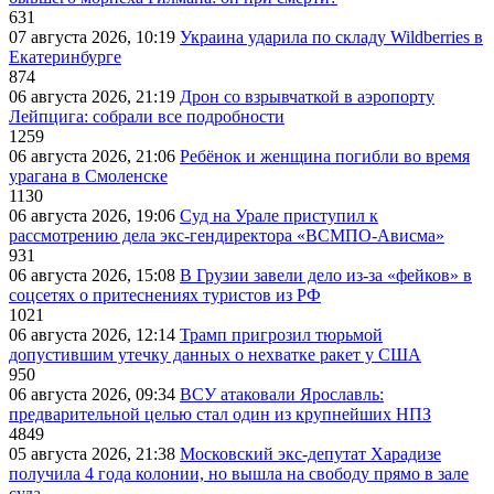
631
07 августа 2026, 10:19
Украина ударила по складу Wildberries в
Екатеринбурге
874
06 августа 2026, 21:19
Дрон со взрывчаткой в аэропорту
Лейпцига: собрали все подробности
1259
06 августа 2026, 21:06
Ребёнок и женщина погибли во время
урагана в Смоленске
1130
06 августа 2026, 19:06
Суд на Урале приступил к
рассмотрению дела экс-гендиректора «ВСМПО-Ависма»
931
06 августа 2026, 15:08
В Грузии завели дело из-за «фейков» в
соцсетях о притеснениях туристов из РФ
1021
06 августа 2026, 12:14
Трамп пригрозил тюрьмой
допустившим утечку данных о нехватке ракет у США
950
06 августа 2026, 09:34
ВСУ атаковали Ярославль:
предварительной целью стал один из крупнейших НПЗ
4849
05 августа 2026, 21:38
Московский экс-депутат Харадизе
получила 4 года колонии, но вышла на свободу прямо в зале
суда