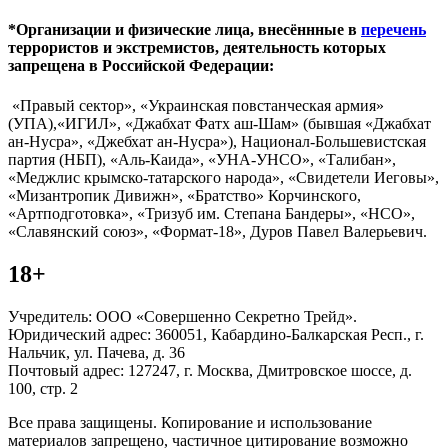
*Организации и физические лица, внесённные в
перечень
террористов и экстремистов, деятельность которых
запрещена в Российской Федерации:
«Правый сектор», «Украинская повстанческая армия»
(УПА),«ИГИЛ», «Джабхат Фатх аш-Шам» (бывшая «Джабхат
ан-Нусра», «Джебхат ан-Нусра»), Национал-Большевистская
партия (НБП), «Аль-Каида», «УНА-УНСО», «Талибан»,
«Меджлис крымско-татарского народа», «Свидетели Иеговы»,
«Мизантропик Дивижн», «Братство» Корчинского,
«Артподготовка», «Тризуб им. Степана Бандеры», «НСО»,
«Славянский союз», «Формат-18», Дуров Павел Валерьевич.
18+
Учредитель: ООО «Совершенно Секретно Трейд».
Юридический адрес: 360051, Кабардино-Балкарская Респ., г.
Нальчик, ул. Пачева, д. 36
Почтовый адрес: 127247, г. Москва, Дмитровское шоссе, д.
100, стр. 2
Все права защищены. Копирование и использование
материалов запрещено, частичное цитирование возможно