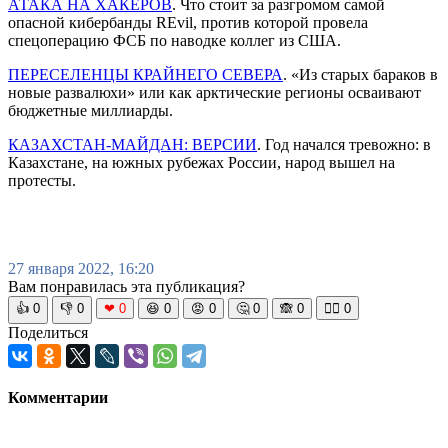
АТАКА НА ХАКЕРОВ
. Что стоит за разгромом самой
опасной кибербанды REvil, против которой провела
спецоперацию ФСБ по наводке коллег из США.
ПЕРЕСЕЛЕНЦЫ КРАЙНЕГО СЕВЕРА
. «Из старых бараков в
новые развалюхи» или как арктические регионы осваивают
бюджетные миллиарды.
КАЗАХСТАН-МАЙДАН: ВЕРСИИ
. Год начался тревожно: в
Казахстане, на южных рубежах России, народ вышел на
протесты.
27 января 2022, 16:20
Вам понравилась эта публикация?
👍
0
👎
0
❤
0
😆
0
😡
0
🤔
0
🙈
0
🧘‍♀️
0
Поделиться
Комментарии