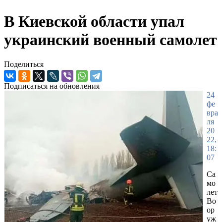
В Киевской области упал
украинский военный самолет
Поделиться
Подписаться на обновления
24
фе
вра
ля
20
22,
18:
07
Са
мо
лет
Во
ор
уж