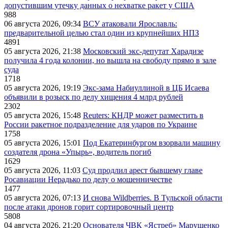
допустившим утечку данных о нехватке ракет у США
988
06 августа 2026, 09:34
ВСУ атаковали Ярославль:
предварительной целью стал один из крупнейших НПЗ
4891
05 августа 2026, 21:38
Московский экс-депутат Харадизе
получила 4 года колонии, но вышла на свободу прямо в зале
суда
1718
05 августа 2026, 19:19
Экс-зама Набиуллиной в ЦБ Исаева
объявили в розыск по делу хищения 4 млрд рублей
2302
05 августа 2026, 15:48
Reuters: КНДР может разместить в
России ракетное подразделение для ударов по Украине
1758
05 августа 2026, 15:01
Под Екатеринбургом взорвали машину
создателя дрона «Упырь», водитель погиб
1629
05 августа 2026, 11:03
Суд продлил арест бывшему главе
Росавиации Нерадько по делу о мошенничестве
1477
05 августа 2026, 07:13
И снова Wildberries. В Тульской области
после атаки дронов горит сортировочный центр
5808
04 августа 2026, 21:20
Основателя ЧВК «Ястреб» Марущенко