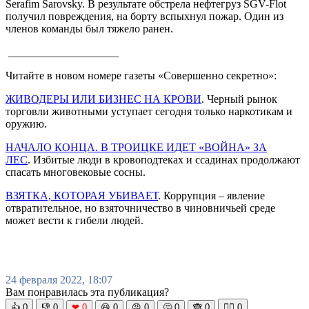
Serafim Sarovsky. В результате обстрела нефтегруз SGV-Flot
получил повреждения, на борту вспыхнул пожар. Один из
членов команды был тяжело ранен.
____________________
Читайте в новом номере газеты «Совершенно секретно»:
ЖИВОДЕРЫ ИЛИ БИЗНЕС НА КРОВИ
. Черный рынок
торговли животными уступает сегодня только наркотикам и
оружию.
НАЧАЛО КОНЦА. В ТРОИЦКЕ ИДЕТ «ВОЙНА» ЗА
ЛЕС
. Избитые люди в кровоподтеках и ссадинах продолжают
спасать многовековые сосны.
ВЗЯТКА, КОТОРАЯ УБИВАЕТ
. Коррупция – явление
отвратительное, но взяточничество в чиновничьей среде
может вести к гибели людей.
24 февраля 2022, 18:07
Вам понравилась эта публикация?
👍
0
👎
0
❤
0
😆
0
😡
0
🤔
0
🙈
0
🧘‍♀️
0