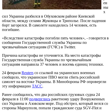
ен
ны
х
сил Украины разбился в Обуховском районе Киевской
области, между селами Жуковцы и Триполье. После падения
борт загорелся. В самолете находились 14 человек, есть
погибшие.
«Вследствие катастрофы погибли пять человек», - говорится в
сообщении Государственной службы Украины по
чрезвычайным ситуациям (ГСЧС) в Twitter.
Причина катастрофы не уточняется. На место катастрофы
Государственная служба Украины по чрезвычайным
ситуациям направила 37 человек и восемь единиц техники.
24 февраля
Reuters
со ссылкой на украинских военных
сообщило, что украинские ПВО могли сбить российский
самолет на востоке Украины. В Минобороны РФ опровергли
эту информацию
ТАСС
.
Ранее сообщалось, что два российских грузовых судна 24
февраля в 11:00
подверглись
ракетному удару Вооруженных
сил Украины в Азовском море. Под обстрел, который велся со
стороны Мариуполя, попали гражданские суда SGV-Flot и