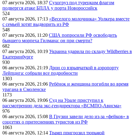
07 августа 2026, 18:37
Сухогруз под турецким флагом
подвергся атаке БПЛА у порта Новороссийск
524
07 августа 2026, 17:13
«Веселого молочника» Уолкера вместе
с семьей хотят выдворить из РФ
548
07 августа 2026, 11:20
США попросили РФ освободить
бывшего морпеха Гилмана: он при смерти?
682
07 августа 2026, 10:19
Украина ударила по складу Wildberries в
Екатеринбурге
930
06 августа 2026, 21:19
Дрон со взрывчаткой в аэропорту
Лейпцига: собрали все подробности
1303
06 августа 2026, 21:06
Ребёнок и женщина погибли во время
урагана в Смоленске
1173
06 августа 2026, 19:06
Суд на Урале приступил к
рассмотрению дела экс-гендиректора «ВСМПО-Ависма»
976
06 августа 2026, 15:08
В Грузии завели дело из-за «фейков» в
соцсетях о притеснениях туристов из РФ
1063
06 августа 2026, 12:14
Трамп пригрозил тюрьмой