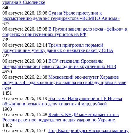
урагана в Смоленске
840
06 августа 2026, 19:06
Суд на Урале приступил к
рассмотрению дела экс-гендиректора «ВСМПО-Ависма»
677
06 августа 2026, 15:08
В Грузии завели дело из-за «фейков» в
соцсетях о притеснениях туристов из РФ
739
06 августа 2026, 12:14
Трамп пригрозил тюрьмой
допустившим утечку данных о нехватке ракет у США
727
06 августа 2026, 09:34
ВСУ атаковали Ярославль:
предварительной целью стал один из крупнейших НПЗ
4530
05 августа 2026, 21:38
Московский экс-депутат Харадизе
получила 4 года колонии, но вышла на свободу прямо в зале
суда
1451
05 августа 2026, 19:19
Экс-зама Набиуллиной в ЦБ Исаева
объявили в розыск по делу хищения 4 млрд рублей
1963
05 августа 2026, 15:48
Reuters: КНДР может разместить в
России ракетное подразделение для ударов по Украине
1482
05 августа 2026, 15:01
Под Екатеринбургом взорвали машину