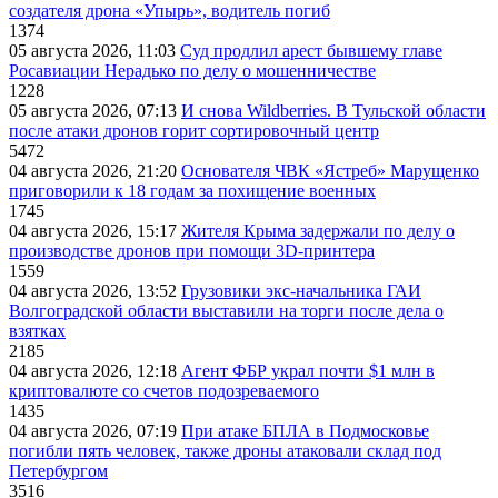
создателя дрона «Упырь», водитель погиб
1374
05 августа 2026, 11:03
Суд продлил арест бывшему главе
Росавиации Нерадько по делу о мошенничестве
1228
05 августа 2026, 07:13
И снова Wildberries. В Тульской области
после атаки дронов горит сортировочный центр
5472
04 августа 2026, 21:20
Основателя ЧВК «Ястреб» Марущенко
приговорили к 18 годам за похищение военных
1745
04 августа 2026, 15:17
Жителя Крыма задержали по делу о
производстве дронов при помощи 3D‑принтера
1559
04 августа 2026, 13:52
Грузовики экс-начальника ГАИ
Волгоградской области выставили на торги после дела о
взятках
2185
04 августа 2026, 12:18
Агент ФБР украл почти $1 млн в
криптовалюте со счетов подозреваемого
1435
04 августа 2026, 07:19
При атаке БПЛА в Подмосковье
погибли пять человек, также дроны атаковали склад под
Петербургом
3516