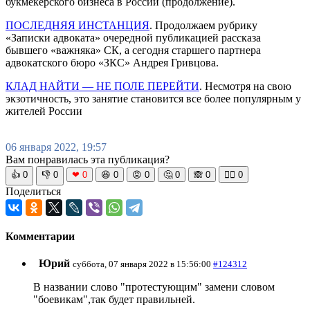
букмекерского бизнеса в России (продолжение).
ПОСЛЕДНЯЯ ИНСТАНЦИЯ
. Продолжаем рубрику
«Записки адвоката» очередной публикацией рассказа
бывшего «важняка» СК, а сегодня старшего партнера
адвокатского бюро «ЗКС» Андрея Гривцова.
КЛАД НАЙТИ — НЕ ПОЛЕ ПЕРЕЙТИ
. Несмотря на свою
экзотичность, это занятие становится все более популярным у
жителей России
06 января 2022, 19:57
Вам понравилась эта публикация?
👍
0
👎
0
❤
0
😆
0
😡
0
🤔
0
🙈
0
🧘‍♀️
0
Поделиться
Комментарии
Юрий
суббота, 07 января 2022 в 15:56:00
#124312
В названии слово "протестующим" замени словом
"боевикам",так будет правильней.