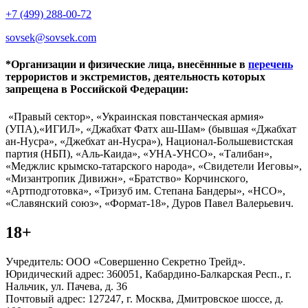
+7 (499) 288-00-72
sovsek@sovsek.com
*Организации и физические лица, внесённные в
перечень
террористов и экстремистов, деятельность которых
запрещена в Российской Федерации:
«Правый сектор», «Украинская повстанческая армия»
(УПА),«ИГИЛ», «Джабхат Фатх аш-Шам» (бывшая «Джабхат
ан-Нусра», «Джебхат ан-Нусра»), Национал-Большевистская
партия (НБП), «Аль-Каида», «УНА-УНСО», «Талибан»,
«Меджлис крымско-татарского народа», «Свидетели Иеговы»,
«Мизантропик Дивижн», «Братство» Корчинского,
«Артподготовка», «Тризуб им. Степана Бандеры», «НСО»,
«Славянский союз», «Формат-18», Дуров Павел Валерьевич.
18+
Учредитель: ООО «Совершенно Секретно Трейд».
Юридический адрес: 360051, Кабардино-Балкарская Респ., г.
Нальчик, ул. Пачева, д. 36
Почтовый адрес: 127247, г. Москва, Дмитровское шоссе, д.