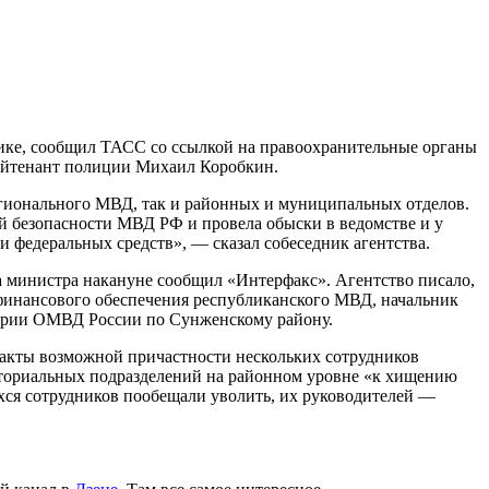
ике, сообщил ТАСС со ссылкой на правоохранительные органы
лейтенант полиции Михаил Коробкин.
егионального МВД, так и районных и муниципальных отделов.
й безопасности МВД РФ и провела обыски в ведомстве и у
 федеральных средств», — сказал собеседник агентства.
а министра накануне сообщил «Интерфакс». Агентство писало,
финансового обеспечения республиканского МВД, начальник
терии ОМВД России по Сунженскому району.
акты возможной причастности нескольких сотрудников
иториальных подразделений на районном уровне «к хищению
хся сотрудников пообещали уволить, их руководителей —