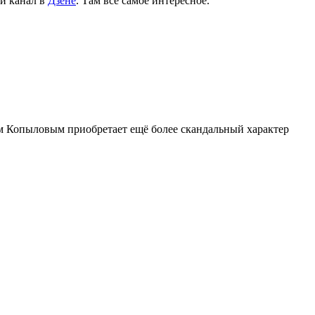
й канал в
Дзене
. Там все самое интересное.
м Копыловым приобретает ещё более скандальный характер