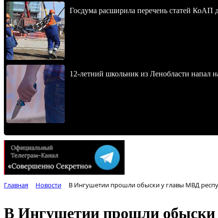
Госдума расширила перечень статей КоАП 
12-летний школьник из Ленобласти напал 
Главная
Новости
В Ингушетии прошли обыски у главы МВД респ
В Ингушетии прошли обыски 