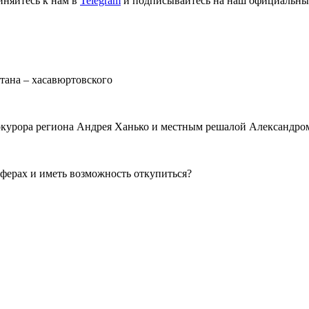
иняйтесь к нам в
Telegram
и подписывайтесь на наш официальны
тана – хасавюртовского
окурора региона Андрея Ханько и местным решалой Александро
аферах и иметь возможность откупиться?