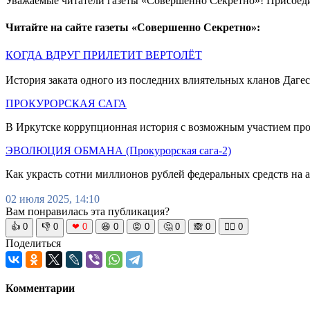
Уважаемые читатели газеты «Совершенно Секретно»! Присоед
Читайте на сайте газеты «Совершенно Секретно»:
КОГДА ВДРУГ ПРИЛЕТИТ ВЕРТОЛЁТ
История заката одного из последних влиятельных кланов Дагес
ПРОКУРОРСКАЯ САГА
В Иркутске коррупционная история с возможным участием пр
ЭВОЛЮЦИЯ ОБМАНА (Прокурорская сага-2)
Как украсть сотни миллионов рублей федеральных средств на 
02 июля 2025, 14:10
Вам понравилась эта публикация?
👍
0
👎
0
❤
0
😆
0
😡
0
🤔
0
🙈
0
🧘‍♀️
0
Поделиться
Комментарии