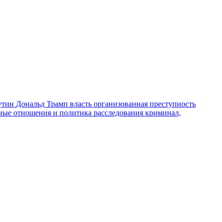
утин
Дональд Трамп
власть
организованная преступность
ные отношения и политика
расследования
криминал,