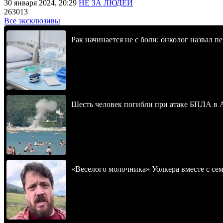
30 января 2024, 20:29
НЕ ЗА ЛЮДЕЙ
263013
Все эксклюзивы
Рак начинается не с боли: онколог назвал 
Шесть человек погибли при атаке БПЛА в 
«Веселого молочника» Уолкера вместе с се