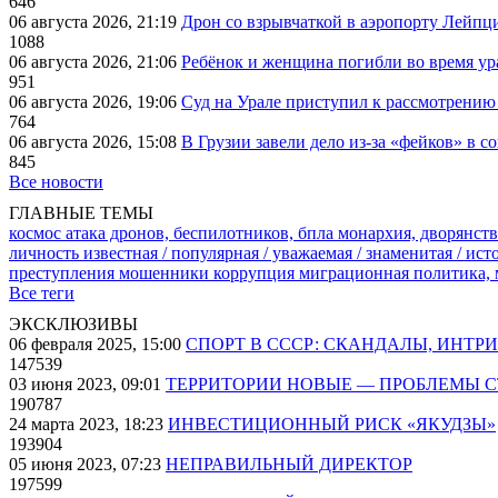
646
06 августа 2026, 21:19
Дрон со взрывчаткой в аэропорту Лейпци
1088
06 августа 2026, 21:06
Ребёнок и женщина погибли во время ур
951
06 августа 2026, 19:06
Суд на Урале приступил к рассмотрени
764
06 августа 2026, 15:08
В Грузии завели дело из-за «фейков» в с
845
Все новости
ГЛАВНЫЕ ТЕМЫ
космос
атака дронов, беспилотников, бпла
монархия, дворянств
личность известная / популярная / уважаемая / знаменитая / ис
преступления
мошенники
коррупция
миграционная политика,
Все теги
ЭКСКЛЮЗИВЫ
06 февраля 2025, 15:00
СПОРТ В СССР: СКАНДАЛЫ, ИНТР
147539
03 июня 2023, 09:01
ТЕРРИТОРИИ НОВЫЕ — ПРОБЛЕМЫ 
190787
24 марта 2023, 18:23
ИНВЕСТИЦИОННЫЙ РИСК «ЯКУДЗЫ»
193904
05 июня 2023, 07:23
НЕПРАВИЛЬНЫЙ ДИРЕКТОР
197599