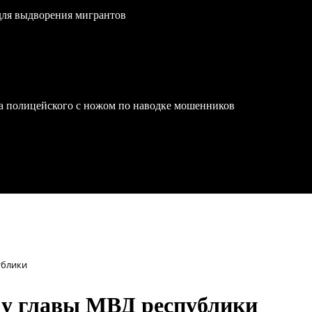
для выдворения мигрантов
на полицейского с ножом по наводке мошенников
ублики
у главы МВД республики