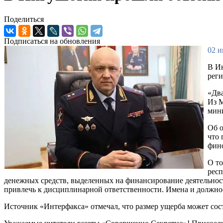
Поделиться
Подписаться на обновления
02 и
В И
реги
«Два
Из М
мини
Об о
что 
фино
О то
респ
денежных средств, выделенных на финансирование деятельност
привлечь к дисциплинарной ответственности. Имена и должно
Источник «Интерфакса» отмечал, что размер ущерба может сос