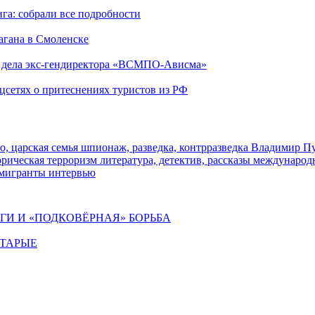
га: собрали все подробности
агана в Смоленске
ю дела экс-гендиректора «ВСМПО-Ависма»
оцсетях о притеснениях туристов из РФ
о, царская семья
шпионаж, разведка, контрразведка
Владимир П
торическая
терроризм
литература, детектив, рассказы
международ
 мигранты
интервью
ИГИ И «ПОДКОВЁРНАЯ» БОРЬБА
СТАРЫЕ