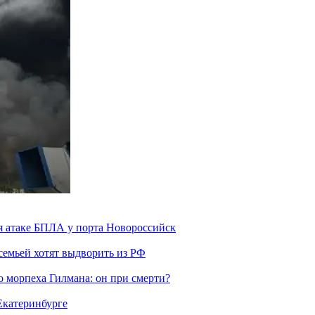
я атаке БПЛА у порта Новороссийск
семьей хотят выдворить из РФ
морпеха Гилмана: он при смерти?
 Екатеринбурге