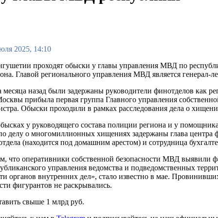
юля 2025, 14:10
нгушетии проходят обыски у главы управления МВД по республ
она. Главой регионального управления МВД является генерал-
 месяца назад были задержаны руководители финотделов как р
осквы прибыла первая группа Главного управления собственно
стра. Обыски проходили в рамках расследования дела о хищении
бысках у руководящего состава полиции региона и у помощник
по делу о многомиллионных хищениях задержаны глава центра 
тдела (находится под домашним арестом) и сотрудница бухгал
м, что оперативники собственной безопасности МВД выявили ф
убликанского управления ведомства и подведомственных терр
и органов внутренних дел», стало известно в мае. Провинивши
сти фигурантов не раскрывались.
тавить свыше 1 млрд руб.